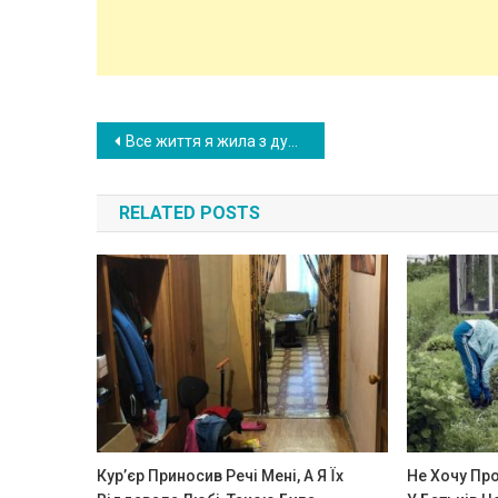
Post
Все життя я жила з думками, що батько нас з мамою кинув. Але після зустрічі з ним мені відкрилася жа xлива таєм ниця минулого, і все змінилося у моєму житті і більше ніколи не буде колиաнім
navigation
RELATED POSTS
Кур’єр Приносив Речі Мені, А Я Їх
Не Хочу Про