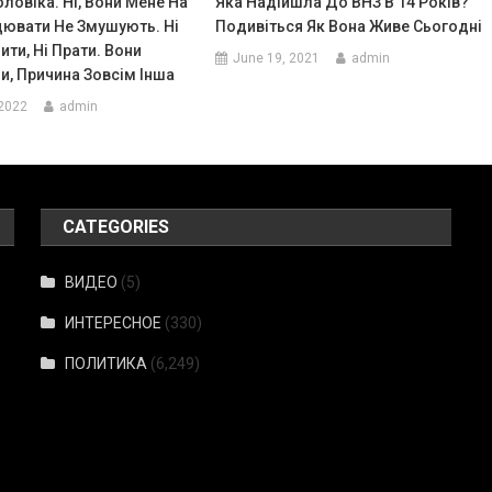
оловіка. Ні, Вони Мене На
Яка Надійшла До ВНЗ В 14 Років?
цювати Не Змушують. Ні
Подивіться Як Вона Живе Сьогодні
ити, Ні Прати. Вони
June 19, 2021
admin
и, Причина Зовсім Інша
 2022
admin
CATEGORIES
ВИДЕО
(5)
ИНТЕРЕСНОЕ
(330)
ПОЛИТИКА
(6,249)