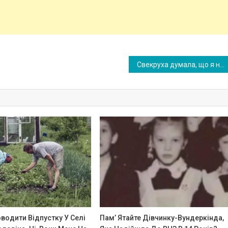
Свекруха думала, що я не прийду на свято – у мене були інші плани, але коли я все-таки прийшла, вона вирішила прини зити мене перед усіма
водити Відпустку У Селі
Пам’ Ятайте Дівчинку-Вундеркінда,