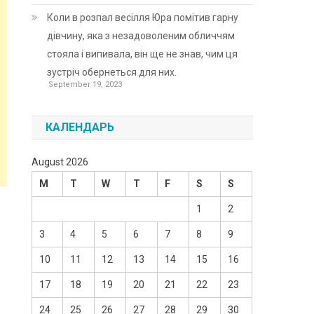
Коли в розпал весілля Юра помітив гарну
дівчину, яка з незадоволеним обличчям
стояла і випивала, він ще не знав, чим ця
зустріч обернеться для них.
September 19, 2023
КАЛЕНДАРЬ
August 2026
M
T
W
T
F
S
S
1
2
3
4
5
6
7
8
9
10
11
12
13
14
15
16
17
18
19
20
21
22
23
24
25
26
27
28
29
30