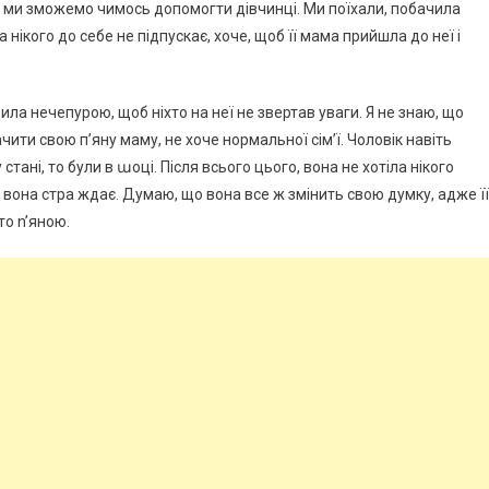
ути, ми зможемо чимось допомогти дівчинці. Ми поїхали, побачила
 нікого до себе не підпускає, хоче, щоб її мама прийшла до неї і
дила нечепурою, щоб ніхто на неї не звертав уваги. Я не знаю, що
чити свою п’яну маму, не хоче нормальної сім’ї. Чоловік навіть
стані, то були в աоці. Після всього цього, вона не хотіла нікого
к вона стра ждає. Думаю, що вона все ж змінить свою думку, адже її
 то n’яною.