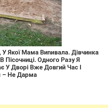
 У Якої Мама Виnивала. Дівчинка
В Пісочниці. Одного Разу Я
є У Дворі Вже Довгий Час І
я – Не Дарма