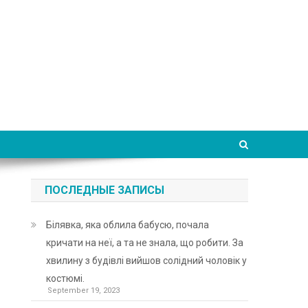
ПОСЛЕДНЫЕ ЗАПИСЫ
Білявка, яка облила бабусю, почала
кричати на неї, а та не знала, що робити. За
хвилину з будівлі вийшов солідний чоловік у
костюмі.
September 19, 2023