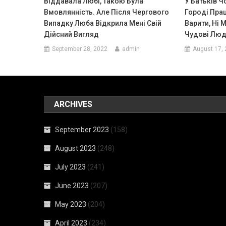
Віддавала Любі, Такою Була
У Батьків Ч
Вмовлянність. Але Після Чергового
Городі Пра
Випадку Люба Відкрила Мені Свій
Варити, Ні М
Дійсний Вигляд
Чудові Люд
September 28, 2022
admin
August 17,
ARCHIVES
September 2023
(158)
August 2023
(248)
July 2023
(241)
June 2023
(207)
May 2023
(204)
April 2023
(234)