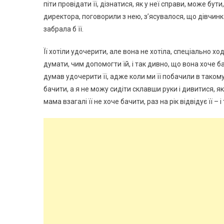
піти провідати її, дізнатися, як у неї справи, може б
директора, поговорили з нею, з’ясувалося, що дівчинка
забрала б її.
Її хотіли удочерити, але вона не хотіла, спеціально хо
думати, чим допомогти їй, і так дивно, що вона хоче ба
думав удочерити її, адже коли ми її побачили в такому 
бачити, а я не можу сидіти склавши руки і дивитися, я
мама взагалі її не хоче бачити, раз на рік відвідує її – і