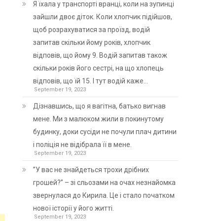
Я їхала у транспорті вранці, коли на зупинці
зайшли двоє діток. Коли хлопчик підійшов,
щоб розрахуватися за проїзд, водій
запитав скільки йому років, хлопчик
відповів, що йому 9. Водій запитав також
скільки років його сестрі, на що хлопець
відповів, що їй 15. І тут водій каже…
September 19, 2023
Дізнавшись, що я вагітна, батько вигнав
мене. Ми з малюком жили в покинутому
будинку, доки сусіди не почули плач дитини
і поліція не відібрала її в мене.
September 19, 2023
”У вас не знайдеться трохи дрібних
грошей?” – зі сльозами на очах незнайомка
звернулася до Кирила. Це і стало початком
нової історії у його житті.
September 19, 2023