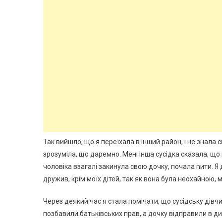
Так вийшло, що я переїхала в інший район, і не знала с
зрозуміла, що даремно. Мені інша сусідка сказала, що
чоловіка взагалі закинула свою дочку, почала nити. Я д
дружив, крім моїх дітей, так як вона була неохайною, 
Через деякий час я стала помічати, що сусідську дівчин
позбавили батьківських прав, а дочку відправили в ди