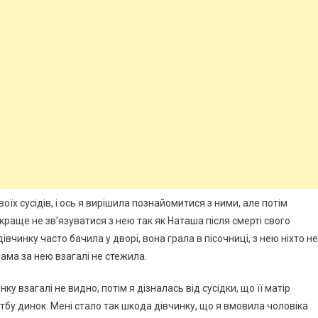
воїх сусідів, і ось я вирішила познайомитися з ними, але потім
 краще не зв’язуватися з нею так як Наташа після смерті свого
івчинку часто бачила у дворі, вона грала в пісочниці, з нею ніхто не
мама за нею взагалі не стежила.
ку взагалі не видно, потім я дізналась від сусідки, що її матір
тбу динок. Мені стало так шкода дівчинку, що я вмовила чоловіка