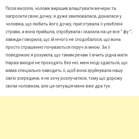
Після весілля, чоловік вирішив влаштувати вечерю та
запросити свою дочку, я дуже хвилювалася, дізналася у
чоловіка, що любить його дочку, приготувала її улюблені
страви, а вона прийшла, спробувала і сказала на це все “ фу ”;
завжди говорила, що їй нічого не сподобалося, що вона
просто страшенно почувається поруч зі мною. За її
поведінкою я розуміла, що таким речам її вчить рідна мати.
Наразі вихідні не проходять без неї; мені іноді здається, що
мама спеціально наводить її, щоб вона зруйнувала нашу
сім’ю зсередини; я не хочу розлучатися, тому що дорожу
своїм чоловіком, але ця ситуація мене вже дра тує.