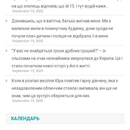
на що хлопець відповів, що їй 15. І тут водій каже…
September 19, 2023
Дізнавшись, що я вагітна, батько вигнав мене. Ми з
малюком жили в покинутому будинку, доки сусіди не
почули плач дитини і поліція не відібрала її в мене.
September 19, 2023
”У вас не знайдеться трохи дрібних грошей?” – зі
сльозами на очах незнайомка звернулася до Кирила. Це і
стало початком нової історії у його житті.
September 19, 2023
Коли в розпал весілля Юра помітив гарну дівчину, яка з
незадоволеним обличчям стояла і випивала, він ще не
знав, чим ця зустріч обернеться для них.
September 19, 2023
КАЛЕНДАРЬ