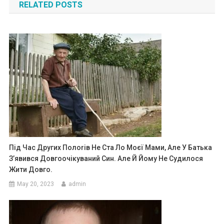
RELATED POSTS
Під Час Других Полоrів Не Ста Ло Моєї Мами, Але У Батька
З’явився Довгоочікуваний Син. Але Й Йому Не Судилося
Жити Довго.
May 20, 2023
admin