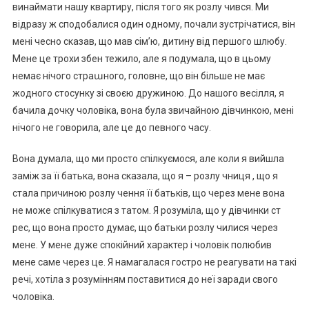
винаймати нашу квартиру, після того як розлу чився. Ми
відразу ж сподобалися один одному, почали зустрічатися, він
мені чесно сказав, що мав сім’ю, дитину від першого шлюбу.
Мене це трохи збен тежило, але я подумала, що в цьому
немає нічого страաного, головне, що він більше не має
жодного стосунку зі своєю дружиною. До нашого весілля, я
бачила дочку чоловіка, вона була звичайною дівчинкою, мені
нічого не говорила, але це до певного часу.
Вона думала, що ми просто спілкуємося, але коли я вийшла
заміж за її батька, вона сказала, що я – розлу чниця , що я
стала причиною розлу чення її батьків, що через мене вона
не може спілкуватися з татом. Я розуміла, що у дівчинки ст
рес, що вона просто думає, що батьки розлу чилися через
мене. У мене дуже спокійний характер і чоловік полюбив
мене саме через це. Я намагалася гостро не реагувати на такі
речі, хотіла з розумінням поставитися до неї заради свого
чоловіка.