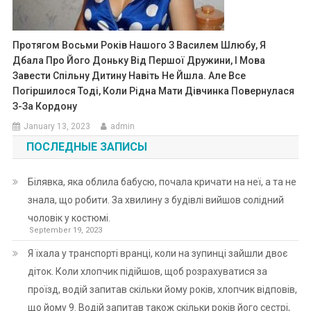
Протягом Восьми Років Нашого З Василем Шлюбу, Я
Дбала Про Його Доньку Від Першої Дружини, І Мова
Завести Спільну Дитину Навіть Не Йшла. Але Все
Погіршилося Тоді, Коли Рідна Мати Дівчинка Повернулася
З-За Кордону
January 13, 2023
admin
ПОСЛЕДНЫЕ ЗАПИСЫ
Білявка, яка облила бабусю, почала кричати на неї, а та не
знала, що робити. За хвилину з будівлі вийшов солідний
чоловік у костюмі.
September 19, 2023
Я їхала у транспорті вранці, коли на зупинці зайшли двоє
діток. Коли хлопчик підійшов, щоб розрахуватися за
проїзд, водій запитав скільки йому років, хлопчик відповів,
що йому 9. Водій запитав також скільки років його сестрі,