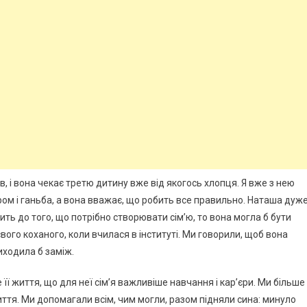
ів, і вона чекає третю дитину вже від якогось хлопця. Я вже з нею
ром і ганьба, а вона вважає, що робить все правильно. Наташа дуж
ить до того, що потрібно створювати сім’ю, то вона могла б бути
ого коханого, коли вчилася в інституті. Ми говорили, щоб вона
виходила б заміж.
 її життя, що для неї сім’я важливіше навчання і кар’єри. Ми більше
життя. Ми допомагали всім, чим могли, разом підняли сина: минуло