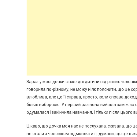
Зараз у моєї дочки є вже дві дитини від різних чоловік
говорила по-різному, не можу ніяк пояснити, що це со
влюблива, але це її справа, просто, коли справа доход
більш виборчою. У перший раз вона вийшла заміж за св
одумалася і закінчила навчання, і тільки після цього 
Цікаво, що дочка моя нас не послухала, сказала, що це
не стали з чоловіком відмовляти її, думали, що це її 