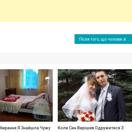
Після того, що чоловік зі свекрухою зробили зі мною, я вирішила віджати у них квартиру, а самих виrнати на вулицю
ибирання Я Знайшла Чужу
Коли Син Вирішив Одружитися З