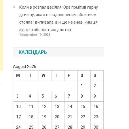
Коли в розпал весілля Юра помітив гарну
дівчину, яка з незадоволеним обличчям
стояла і випивала, він ще не знав, чим ця
зустріч обернеться для них.
September 19, 2023
КАЛЕНДАРЬ
August 2026
M
T
W
T
F
S
S
е
1
2
3
4
5
6
7
8
9
10
11
12
13
14
15
16
17
18
19
20
21
22
23
24
25
26
27
28
29
30