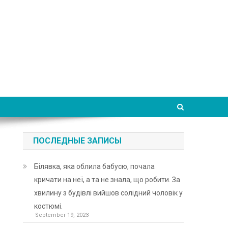
ПОСЛЕДНЫЕ ЗАПИСЫ
Білявка, яка облила бабусю, почала
кричати на неї, а та не знала, що робити. За
хвилину з будівлі вийшов солідний чоловік у
костюмі.
September 19, 2023