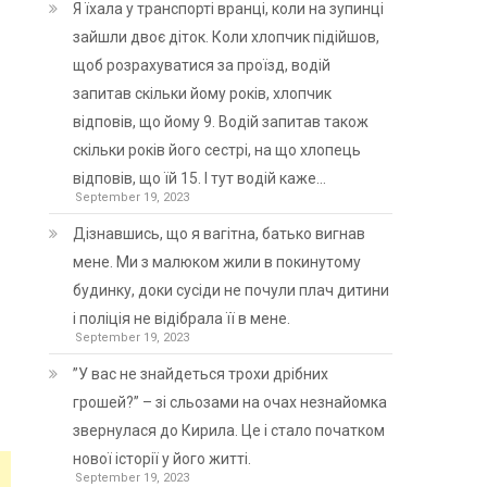
Я їхала у транспорті вранці, коли на зупинці
зайшли двоє діток. Коли хлопчик підійшов,
щоб розрахуватися за проїзд, водій
запитав скільки йому років, хлопчик
відповів, що йому 9. Водій запитав також
скільки років його сестрі, на що хлопець
відповів, що їй 15. І тут водій каже…
September 19, 2023
Дізнавшись, що я вагітна, батько вигнав
мене. Ми з малюком жили в покинутому
будинку, доки сусіди не почули плач дитини
і поліція не відібрала її в мене.
September 19, 2023
”У вас не знайдеться трохи дрібних
грошей?” – зі сльозами на очах незнайомка
звернулася до Кирила. Це і стало початком
нової історії у його житті.
September 19, 2023