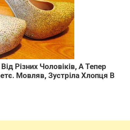
Від Різних Чоловіків, А Тепер
етє. Мовляв, Зустріла Хлопця В