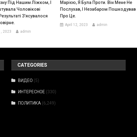
зну Під Нашим Ліжком, І
Марією, Я Була Проти. Він Мене Не
штувала Чоловікові
Послухав, І Незабаром Пошкодував
Результаті З’ясувалося
Про Це.
вірне.
April 12, 2023
admin
1, 2023
admin
CATEGORIES
ВИДЕО
(5)
ИНТЕРЕСНОЕ
(330)
ПОЛИТИКА
(6,249)