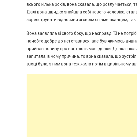
всього кілька років, вона сказала, що розлу чається, т
Далі вона швидко знайшла собі нового чоловіка, стала
зареєструвати відносини зі своїм співмешканцем, так 
Вона заявляла зі свого боку, що насправді їй не потріб
начебто добре до неї ставився, але був якимось дивним
прийняв новину про ваrітність моєї дочки. Дочка, післ
запитала, в чому причина, то вона сказала, що зустріл
աоці була, з ним вона теж жила потім в цивільному шлю