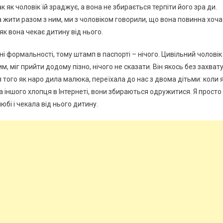
ак як чоловік їй зраджує, а вона не збирається терпіти його зра ди.
 жити разом з ним, ми з чоловіком говорили, що вона повинна хоча
як вона чекає дитину від нього.
ні формальності, тому штамп в паспорті – нічого. Цивільний чоловік 
, міг прийти додому пізно, нічого не сказати. Він якось без захват
я того як наро дила малюка, переїхала до нас з двома дітьми: коли 
а іншого хлопця в Інтернеті, вони збираються одружитися. Я просто
бі і чекала від нього дитину.