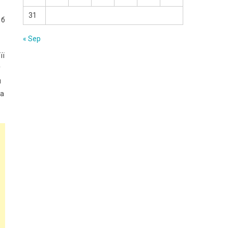
31
 б
« Sep
її
у
я
 а