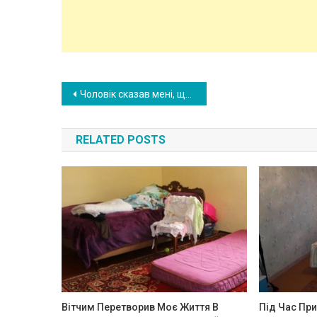
Post
Чоловік сказав мені, що йому не вистачає грошей для пральної машинки, а коли я пішла в гості до свекрухи, то дізналася чому у нього грошей не вистачало
navigation
RELATED POSTS
Вітчим Перетворив Моє Життя В
Під Час Пр