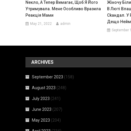
Nекло, А Тепер Вимагає, Щоб Я Його
Жіночу Біли
Утримувала. Мене Особливо Вразила
В Люті Вла
Реакція Мами
Сkандал. У 
Дещо Неймо
May 21, 2022
admin
September 
ARCHIVES
September 2023
(158)
August 2023
(248)
July 2023
(241)
June 2023
(207)
May 2023
(204)
April 2023
(234)