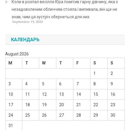
Коли в розпал весілля Юра помітив гарну дівчину, яка з
незадоволеним обличчям стояла і випивала, він ще не
знав, чим ця зустріч обернеться для них.
September 19, 2023
КАЛЕНДАРЬ
August 2026
M
T
W
T
F
S
S
1
2
3
4
5
6
7
8
9
10
11
12
13
14
15
16
17
18
19
20
21
22
23
24
25
26
27
28
29
30
31