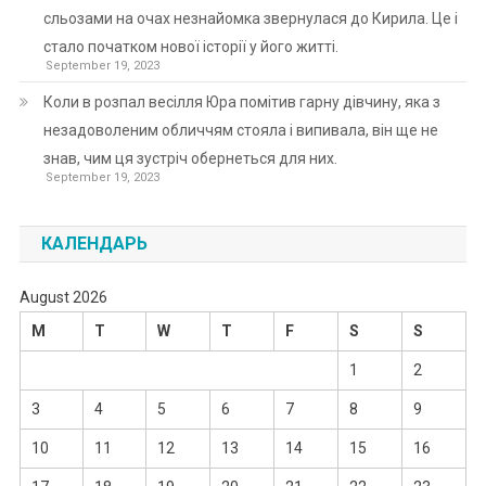
сльозами на очах незнайомка звернулася до Кирила. Це і
стало початком нової історії у його житті.
September 19, 2023
Коли в розпал весілля Юра помітив гарну дівчину, яка з
незадоволеним обличчям стояла і випивала, він ще не
знав, чим ця зустріч обернеться для них.
September 19, 2023
КАЛЕНДАРЬ
August 2026
M
T
W
T
F
S
S
1
2
3
4
5
6
7
8
9
10
11
12
13
14
15
16