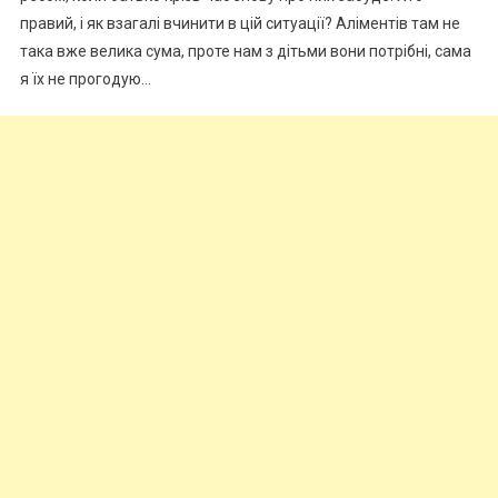
правий, і як взагалі вчинити в цій ситуації? Аліментів там не
така вже велика сума, проте нам з дітьми вони потрібні, сама
я їх не прогодую…