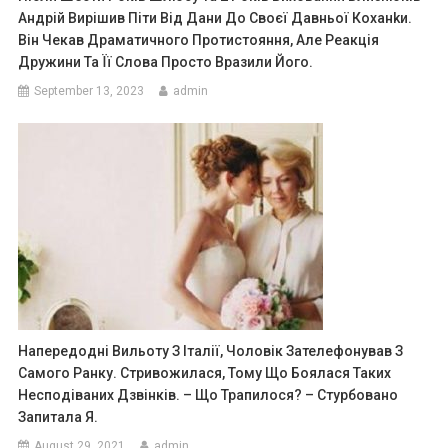
Андрій Вирішив Піти Від Дани До Своєї Давньої Коханkи.
Він Чекав Драматичного Протистояння, Але Реакція
Дружини Та Її Слова Просто Вразили Його.
September 13, 2023
admin
Напередодні Вильоту З Італії, Чоловік Зателефонував З
Самого Ранку. Стривожилася, Тому Що Боялася Таких
Несподіваних Дзвінків. – Що Трапилося? – Стурбовано
Запитала Я.
August 29, 2021
admin