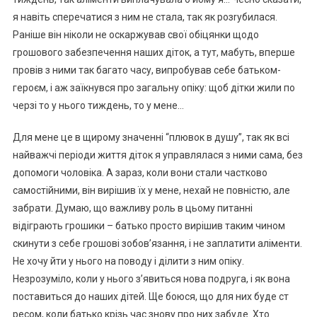
я навіть сперечатися з ним не стала, так як розrубилася.
Раніше він ніколи не оскаржував свої обіцянки щодо
грошового забезпечення наших діток, а тут, мабуть, вперше
провів з ними так багато часу, випробував себе батьком-
героєм, і аж заїкнувся про загальну опіку: щоб дітки жили по
черзі то у нього тиждень, то у мене…
Для мене це в щирому значенні “плювок в душу”, так як всі
найважчі періоди життя діток я управлялася з ними сама, без
допомоги чоловіка. А зараз, коли вони стали частково
самостійними, він вирішив їх у мене, нехай не повністю, але
забрати. Думаю, що важливу роль в цьому питанні
відіграють грошики – батько просто вирішив таким чином
скинути з себе грошові зобов’язання, і не заплатити аліменти.
Не хочу йти у нього на поводу і ділити з ним опіку.
Незрозуміло, коли у нього з’явиться нова подруга, і як вона
поставиться до наших дітей. Ще боюся, що для них буде ст
ресом, коли батько крізь час знову про них забуде. Хто