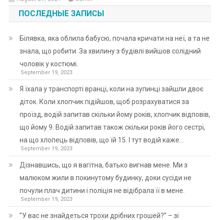
ПОСЛЕДНЫЕ ЗАПИСЫ
Білявка, яка облила бабусю, почала кричати на неї, а та не
знала, що робити. За хвилину з будівлі вийшов солідний
чоловік у костюмі.
September 19, 2023
Я їхала у транспорті вранці, коли на зупинці зайшли двоє
діток. Коли хлопчик підійшов, щоб розрахуватися за
проїзд, водій запитав скільки йому років, хлопчик відповів,
що йому 9. Водій запитав також скільки років його сестрі,
на що хлопець відповів, що їй 15. І тут водій каже…
September 19, 2023
Дізнавшись, що я вагітна, батько вигнав мене. Ми з
малюком жили в покинутому будинку, доки сусіди не
почули плач дитини і поліція не відібрала її в мене.
September 19, 2023
”У вас не знайдеться трохи дрібних грошей?” – зі