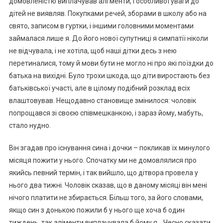
домовленістю виплачував алі менти, і особливої уваги до
дітей не виявляв. Покупками речей, зборами в школу або на
свято, записом в гуртки, і іншими головними моментами
займалася лише я. До його нової супутниці я симпатії ніколи
не відчувала, і не хотіла, щоб наші дітки десь з нею
перетиналися, тому й мови бути не могло ні про які поїздки до
батька на вихідні. Було трохи шкода, що діти виростають без
батьківської участі, але в цілому подібний розклад всіх
влаштовував. Нещодавно становище змінилося: чоловік
попрощався зі своєю співмешканкою, і зараз йому, мабуть,
стало нудно.
Він згадав про існування сина і дочки – покликав їх минулого
місяця пожити у нього. Спочатку ми не домовлялися про
якийсь певний термін, і так вийшло, що дітвора провела у
нього два тижні. Чоловік сказав, що в даному місяці він мені
нічого платити не збирається. Більш того, за його словами,
якщо син з донькою пожили б у нього ще хоча б один
тиждень, так аліменти виплачувала б йому я… Чесно сказати,