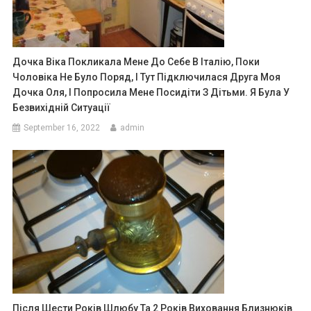
Дочка Віка Покликала Мене До Себе В Італію, Поки
Чоловіка Не Було Поряд, І Тут Підключилася Друга Моя
Дочка Оля, І Попросила Мене Посидіти З Дітьми. Я Була У
Безвихідній Ситуації
September 16, 2022
admin
Після Шести Років Шлюбу Та 2 Років Виховання Близнюків