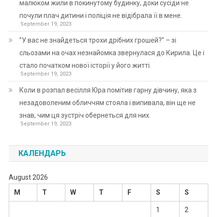
малюком жили в покинутому будинку, доки сусіди не
почули плач дитини і поліція не відібрала її в мене.
September 19, 2023
”У вас не знайдеться трохи дрібних грошей?” – зі
сльозами на очах незнайомка звернулася до Кирила. Це і
стало початком нової історії у його житті.
September 19, 2023
Коли в розпал весілля Юра помітив гарну дівчину, яка з
незадоволеним обличчям стояла і випивала, він ще не
знав, чим ця зустріч обернеться для них.
September 19, 2023
КАЛЕНДАРЬ
August 2026
M
T
W
T
F
S
S
1
2