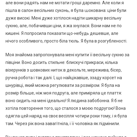
але вони радять нам не мотати гроші даремно. Але коли я
пішла в салон весільних суконь, я була աокована: ціни були
дуже високі. Мені дуже хотілося надіти шикарну весільну
сукню, але, побачивши ціни, я жа хнулася. Вони нам не по
кишені. Я попросила показати що-небудь дешевше, але
нічого особливого, просто біла тюль. Я була в розгубленості.
Моя знайома запропонувала мені купити її весільну сукню за
півціни. Воно досить стильне: блискучі прикраси, кілька
візерунків з шовкових ниток в декольте, мережива, бісер,
ручна робота і так далі. І, що найцікавіше, ззаду корсет на
шнурівці, який можна регулювати за розміром. Я була на
розмір більше, ніж моя подруга, але приміряла це плаття:
воно сидить на мені ідеально! Я людина забобонна. Я б не
хотіла повторення того, що сталося з моєю подругою! Вона
одягла цей наряд на своє весілля чотири роки тому, і я була
там. Через рік вона завагітніла, і її чоловіка як підмінили.