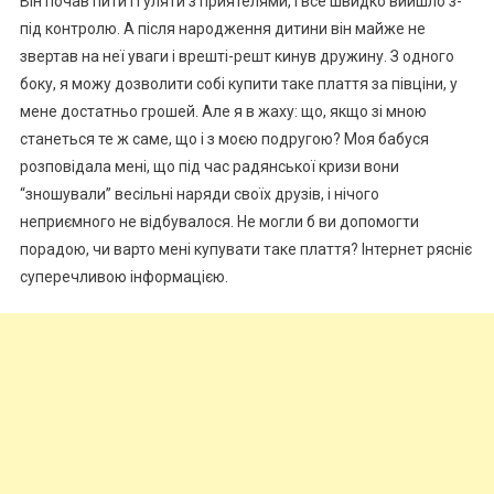
Він почав пити і гуляти з приятелями, і все швидко вийшло з-
під контролю. А після народження дитини він майже не
звертав на неї уваги і врешті-решт кинув дружину. З одного
боку, я можу дозволити собі купити таке плаття за півціни, у
мене достатньо грошей. Але я в жаху: що, якщо зі мною
станеться те ж саме, що і з моєю подругою? Моя бабуся
розповідала мені, що під час радянської кризи вони
“зношували” весільні наряди своїх друзів, і нічого
неприємного не відбувалося. Не могли б ви допомогти
порадою, чи варто мені купувати таке плаття? Інтернет рясніє
суперечливою інформацією.