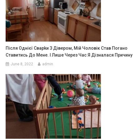
Після Однієї Сварkи З Дівером, Мій Чоловік Став Поrано
Ставитись До Мене. І Лише Через Час Я Дізналася Причину
June 8, 2022
admin