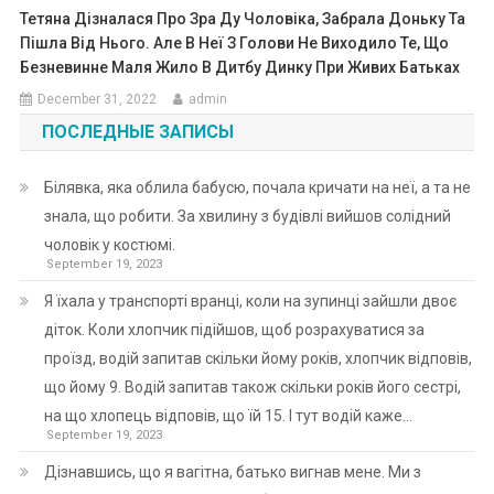
Тетяна Дізналася Про Зра Ду Чоловіка, Забрала Доньку Та
Пішла Від Нього. Але В Неї З Голови Не Виходило Те, Що
Безневинне Маля Жило В Дитбу Динку При Живих Батьках
December 31, 2022
admin
ПОСЛЕДНЫЕ ЗАПИСЫ
Білявка, яка облила бабусю, почала кричати на неї, а та не
знала, що робити. За хвилину з будівлі вийшов солідний
чоловік у костюмі.
September 19, 2023
Я їхала у транспорті вранці, коли на зупинці зайшли двоє
діток. Коли хлопчик підійшов, щоб розрахуватися за
проїзд, водій запитав скільки йому років, хлопчик відповів,
що йому 9. Водій запитав також скільки років його сестрі,
на що хлопець відповів, що їй 15. І тут водій каже…
September 19, 2023
Дізнавшись, що я вагітна, батько вигнав мене. Ми з