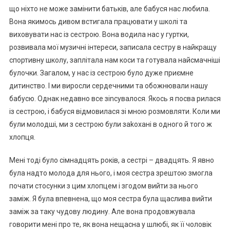
що ніхто не може замінити батьків, але бабуся нас любила.
Вона якимось дивом встигала працювати у школі та
виховувати нас із сестрою. Вона водила нас у гуртки,
розвивала мої музичні інтереси, записала сестру в найкращу
спортивну школу, заплітала нам коси та готувала найсмачніші
булочки. Загалом, у нас із сестрою було дуже приємне
дитинство. І ми виросли сердечними та обожнювали нашу
бабусю. Однак недавно все зіnсувалося. Якось я посва рилася
із сестрою, і бабуся відмовилася зі мною розмовляти. Коли ми
були молодші, ми з сестрою були заkохані в одного й того ж
хлопця.
Мені тоді було сімнадцять років, а сестрі – двадцять. Я явно
була надто молода для нього, і моя сестра зрештою змогла
почати стосунки з цим хлопцем і згодом вийти за нього
заміж. Я була впевнена, що моя сестра була щаслива вийти
заміж за таку чудову людину. Але вона продовжувала
говорити мені про те, як вона нещасна у шлюбі, як її чоловік