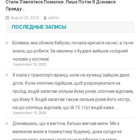
Стали З’являтися Помилки. Лише Потім Я Дізнався
Правду…
August 20, 2022
admin
ПОСЛЕДНЫЕ ЗАПИСЫ
Білявка, яка облила бабусю, почала кричати на неї, а та не
знала, що робити. За хвилину з будівлі вийшов солідний
чоловік у костюмі.
September 19, 2023
Я їхала у транспорті вранці, коли на зупинці зайшли двоє
діток. Коли хлопчик підійшов, щоб розрахуватися за
проїзд, водій запитав скільки йому років, хлопчик відповів,
що йому 9. Водій запитав також скільки років його сестрі,
на що хлопець відповів, що їй 15. І тут водій каже…
September 19, 2023
Дізнавшись, що я вагітна, батько вигнав мене. Ми з
малюком жили в покинутому будинку, доки сусіди не
почули плач дитини і поліція не відібрала її в мене.