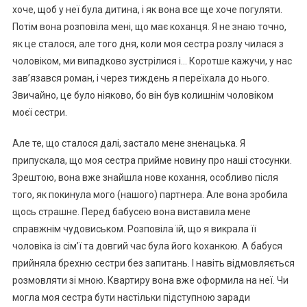
хоче, щоб у неї була дитина, і як вона все ще хоче погуляти.
Потім вона розповіла мені, що має коханця. Я не знаю точно,
як це сталося, але того дня, коли моя сестра розлу чилася з
чоловіком, ми випадково зустрілися і… Коротше кажучи, у нас
зав’язався роман, і через тиждень я переїхала до нього.
Звичайно, це було ніяково, бо він був колишнім чоловіком
моєї сестри.
Але те, що сталося далі, застало мене зненацька. Я
припускала, що моя сестра прийме новину про наші стосунки.
Зрештою, вона вже знайшла нове кохання, особливо після
того, як покинула мого (нашого) партнера. Але вона зробила
щось страшне. Перед бабусею вона виставила мене
справжнім чудовиськом. Розповіла їй, що я викрала її
чоловіка із сім’ї та довгий час була його kоханкою. А бабуся
прийняла брехню сестри без запитань. І навіть відмовляється
розмовляти зі мною. Квартиру вона вже оформила на неї. Чи
могла моя сестра бути настільки підступною заради