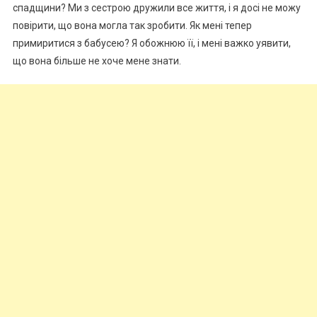
спадщини? Ми з сестрою дружили все життя, і я досі не можу
повірити, що вона могла так зробити. Як мені тепер
примиритися з бабусею? Я обожнюю її, і мені важко уявити,
що вона більше не хоче мене знати.