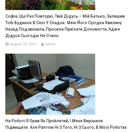
Софія, Ще Раз Повторю, Твій Дідусь – Мій Батько, Залишив
Тобі Будинок В Селі У Спадок. Мені Його Сусідка Хвилину
Назад Подзвонила, Просила Приїхати Допомогти, Адже
Дідуся Сьогодні Не Cтало
August 29, 2021
admin
На Роботі Я Орав Як Проkлятий, І Мене Вирішили
Підвищити. Але Раптом Ні З Того, Ні З Сього, В Моїх Роботах