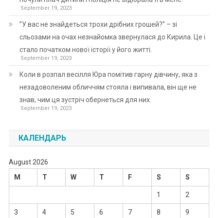
September 19, 2023
”У вас не знайдеться трохи дрібних грошей?” – зі
сльозами на очах незнайомка звернулася до Кирила. Це і
стало початком нової історії у його житті.
September 19, 2023
Коли в розпал весілля Юра помітив гарну дівчину, яка з
незадоволеним обличчям стояла і випивала, він ще не
знав, чим ця зустріч обернеться для них.
September 19, 2023
КАЛЕНДАРЬ
August 2026
M
T
W
T
F
S
S
1
2
3
4
5
6
7
8
9