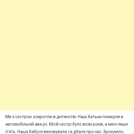
Ми з сестрою осиротіли в дитинстві. Наші батьки померли в
автомобільній ава рії. Моїй сестрі було вісім років, а мені лише
п’ять. Наша бабуся виховувала та дбала про нас. Зрозуміло,