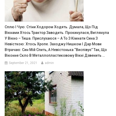
Сплю І Чую: Стіни Ходором Ходять. Думала, Що Під
Вікнами Хтось Трактор Заводить. Прокинулася, Виглянула
У Вікно – Тиша. Прислухаюся – А То З Кімнати Сина З
Невісткою: Хтось Хропе. Заходжу Нишком І Дар Мови
Втрачаю: Син Мій Спить, А Невістонька “виспівує” Так, Що
Віконне Скло В Металлопластиковому Вікні Дзвенить …
September 21, 2021
admin