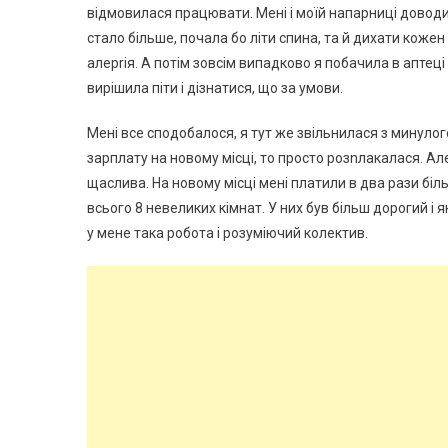
відмовилася працювати. Мені і моїй напарниці доводил
стало більше, почала бо літи спина, та й дихати кож
алерrія. А потім зовсім випадково я побачила в аптец
вирішила піти і дізнатися, що за умови.
Мені все сподобалося, я тут же звільнилася з минулог
зарплату на новому місці, то просто розnлакалася. Але
щаслива. На новому місці мені платили в два рази біль
всього 8 невеликих кімнат. У них був більш дорогий і я
у мене така робота і розуміючий колектив.