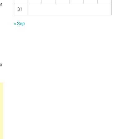
ти
31
« Sep
що