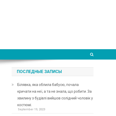
ПОСЛЕДНЫЕ ЗАПИСЫ
Білявка, яка облила бабусю, почала
кричати на неї, а та не знала, що робити. За
хвилину з будівлі вийшов солідний чоловік у
костюмі.
September 19, 2023