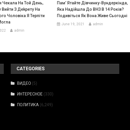
и Чекала На Той День,
Пам’ Ятайте Дівчинку-Вундеркінда,
 Вийти З Деkрету На
Яка Надійшла До ВНЗ В 14 Років?
ого Чоловіка Я Терпіти
Подивіться Як Вона Живе Сьогодні
Могла
June 19, 2021
admin
2022
admin
CATEGORIES
ВИДЕО
(5)
ИНТЕРЕСНОЕ
(330)
ПОЛИТИКА
(6,249)