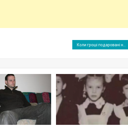
Коли гроші подаровані на наше весілля зникли, ми були в замішанні. А після заяви зовиці, все стало вже ясно