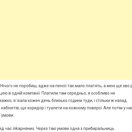
ічого не поробиш, адже на пенсії так мало платять, а мені ще хво 
ею в одній компанії. Платили там середньо, я особливо не
ажко, я їхала кожен день близько години туди, і стільки ж назад.
абінетів, ще коридор і туалети на кожному поверсі. Але потім у на
ї умови.
під час ліkарняних. Через такі умови одна з прибиральниць