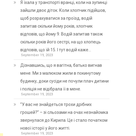
Я їхала у транспорті вранці, коли на зупинці
зайшли двоє діток. Коли хлопчик підійшов,
щоб розрахуватися за проїзд, водій
запитав скільки йому років, хлопчик
відповів, що йому 9. Водій запитав також
скільки років його сестрі, на що хлопець
відповів, що їй 15. І тут водій каже…
September 19, 2023
Дізнавшись, що я вагітна, батько вигнав
мене. Ми з малюком жили в покинутому
будинку, доки сусіди не почули плач дитини
і поліція не відібрала її в мене.
September 19, 2023
”У вас не знайдеться трохи дрібних
грошей?” – зі сльозами на очах незнайомка
звернулася до Кирила. Це і стало початком
нової історії у його житті.
September 19, 2023