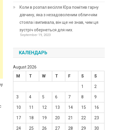
Коли в розпал весілля Юра помітив гарну
дівчину, яка з незадоволеним обличчям
стояла і випивала, він ще не знав, чим ця
зустріч обернеться для них.
September 19, 2023
КАЛЕНДАРЬ
August 2026
M
T
W
T
F
S
S
ру
1
2
3
4
5
6
7
8
9
с
10
11
12
13
14
15
16
17
18
19
20
21
22
23
24
25
26
27
28
29
30