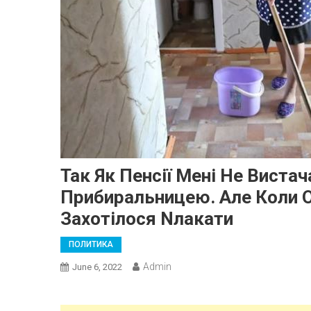
Так Як Пенсії Мені Не Виста
Прибиральницею. Але Коли О
Захотілося Nлакати
ПОЛИТИКА
Admin
June 6, 2022