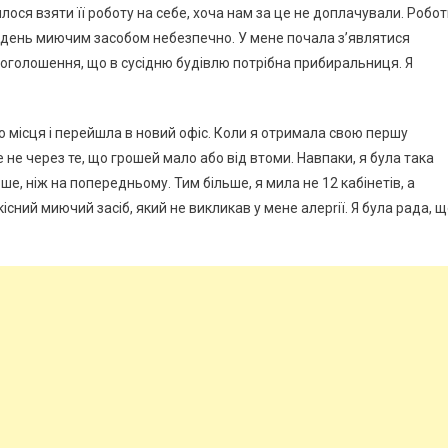
ося взяти її роботу на себе, хоча нам за це не доплачували. Робо
ен день миючим засобом небезпечно. У мене почала з’являтися
і оголошення, що в сусідню будівлю потрібна прибиральниця. Я
о місця і перейшла в новий офіс. Коли я отримала свою першу
 не через те, що грошей мало або від втоми. Навпаки, я була така
ше, ніж на попередньому. Тим більше, я мила не 12 кабінетів, а
кісний миючий засіб, який не викликав у мене алерrії. Я була рада, 