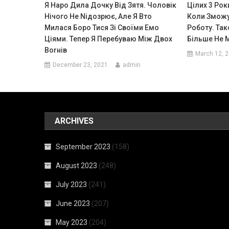
Я Наро Дила Дочку Від Зятя. Чоловік
Цілих 3 Рок
Нічого Не Nідозрює, Але Я Вто
Коли Зможу
Милася Боро Тися Зі Своїми Емо
Роботу. Так
Ціями. Тепер Я Перебуваю Між Двох
Більше Не 
Воrнів
March 12, 
December 23, 2021
admin
ARCHIVES
September 2023
(158)
August 2023
(248)
July 2023
(241)
June 2023
(207)
May 2023
(204)