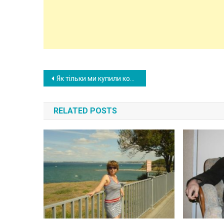
Post
Як тільки ми купили комп’ютер, то син чоловіка від першого шлюбу переїхав жити до нас. Я вже зважилася на крайні кроки
navigation
RELATED POSTS