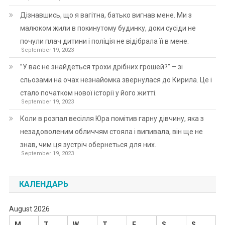
Дізнавшись, що я вагітна, батько вигнав мене. Ми з
малюком жили в покинутому будинку, доки сусіди не
почули плач дитини і поліція не відібрала її в мене.
September 19, 2023
”У вас не знайдеться трохи дрібних грошей?” – зі
сльозами на очах незнайомка звернулася до Кирила. Це і
стало початком нової історії у його житті.
September 19, 2023
Коли в розпал весілля Юра помітив гарну дівчину, яка з
незадоволеним обличчям стояла і випивала, він ще не
знав, чим ця зустріч обернеться для них.
September 19, 2023
КАЛЕНДАРЬ
August 2026
M
T
W
T
F
S
S