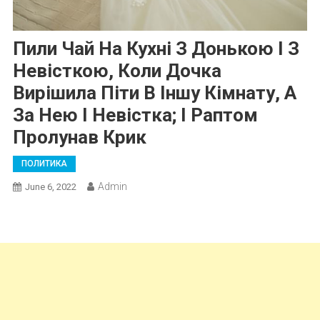
Пили Чай На Кухні З Донькою І З
Невісткою, Коли Дочка
Вирішила Піти В Іншу Кімнату, А
За Нею І Невістка; І Раптом
Пролунав Крик
ПОЛИТИКА
Admin
June 6, 2022