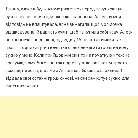
Дивно, адже в будь-якому разі хтось перед покупкою цієї
сукні в салоні міряв її, може інша наречена. Ангеліну моя
відповідь не влаштувала, вона вимагала, щоб моя дочка
відшкодувала їй вартість сукні, щоб та купила собі нову. Але ж
весільні сукні не дешеві, від куди у 15-річної дівчинки такі
гроші? Тоді майбутня невістка стала вимагати гроші на нову
сукню у мене. Коли прийшов мій син, то на початку він теж не
зрозумів, чому Ангеліна так відреагувала, але потім просто
замовк, не хотів, щоб ми з Ангеліною більше сва рилися. Я
віддала свої останні гроші синові, нехай сам купує сукню для
своєї нареченої.