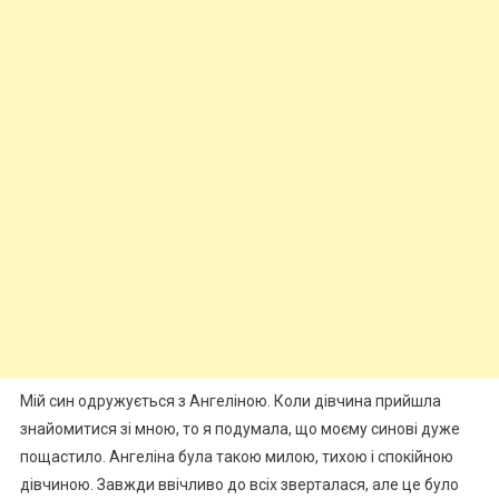
Мій син одружується з Ангеліною. Коли дівчина прийшла
знайомитися зі мною, то я подумала, що моєму синові дуже
пощастило. Ангеліна була такою милою, тихою і спокійною
дівчиною. Завжди ввічливо до всіх зверталася, але це було