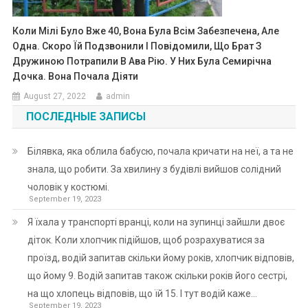
Коли Мілі Було Вже 40, Вона Була Всім Забезпечена, Але
Одна. Скоро Їй Подзвонили І Повідомили, Що Брат З
Дружиною Потрапили В Ава Рію. У Них Була Семирічна
Дочка. Вона Почала Діяти
August 27, 2022
admin
ПОСЛЕДНЫЕ ЗАПИСЫ
Білявка, яка облила бабусю, почала кричати на неї, а та не
знала, що робити. За хвилину з будівлі вийшов солідний
чоловік у костюмі.
September 19, 2023
Я їхала у транспорті вранці, коли на зупинці зайшли двоє
діток. Коли хлопчик підійшов, щоб розрахуватися за
проїзд, водій запитав скільки йому років, хлопчик відповів,
що йому 9. Водій запитав також скільки років його сестрі,
на що хлопець відповів, що їй 15. І тут водій каже…
September 19, 2023