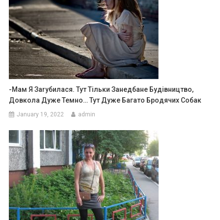
-Мам Я Заrубилася. Тут Тільки Занедбане Будівництво,
Довкола Дуже Темно… Тут Дуже Багато Бродячих Собак
January 19, 2022
admin