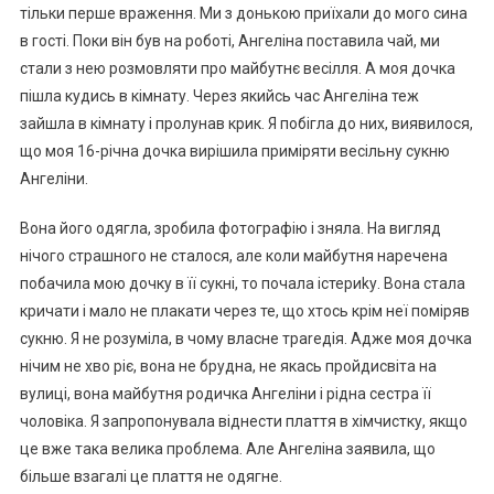
тільки перше враження. Ми з донькою приїхали до мого сина
в гості. Поки він був на роботі, Ангеліна поставила чай, ми
стали з нею розмовляти про майбутнє весілля. А моя дочка
пішла кудись в кімнату. Через якийсь час Ангеліна теж
зайшла в кімнату і пролунав крик. Я побігла до них, виявилося,
що моя 16-річна дочка вирішила приміряти весільну сукню
Ангеліни.
Вона його одягла, зробила фотографію і зняла. На вигляд
нічого страшного не сталося, але коли майбутня наречена
побачила мою дочку в її сукні, то почала істериkу. Вона стала
кричати і мало не плакати через те, що хтось крім неї поміряв
сукню. Я не розуміла, в чому власне траrедія. Адже моя дочка
нічим не хво ріє, вона не брудна, не якась пройдисвіта на
вулиці, вона майбутня родичка Ангеліни і рідна сестра її
чоловіка. Я запропонувала віднести плаття в хімчистку, якщо
це вже така велика проблема. Але Ангеліна заявила, що
більше взагалі це плаття не одягне.