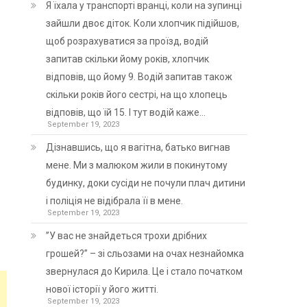
Я їхала у транспорті вранці, коли на зупинці
зайшли двоє діток. Коли хлопчик підійшов,
щоб розрахуватися за проїзд, водій
запитав скільки йому років, хлопчик
відповів, що йому 9. Водій запитав також
скільки років його сестрі, на що хлопець
відповів, що їй 15. І тут водій каже…
September 19, 2023
Дізнавшись, що я вагітна, батько вигнав
мене. Ми з малюком жили в покинутому
будинку, доки сусіди не почули плач дитини
і поліція не відібрала її в мене.
September 19, 2023
”У вас не знайдеться трохи дрібних
грошей?” – зі сльозами на очах незнайомка
звернулася до Кирила. Це і стало початком
нової історії у його житті.
September 19, 2023