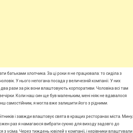
ати батьками хлопчика. За ці роки я не працювала: то сиділа з
оловік. У нього непогана посада у величезній компанії. У них
-два рази за рік вони влаштовують корпоративи. Чоловіка всі там
вечірки. Коли наш син ще був маленьким, мені ніяк не вдавалося
енш самостійним, я могла вже залишити його з рідними.
ітників і завжди влаштовує свята в кращих ресторанах міста. Мину
 Кожен раз я намагаюся вибрати сукню для виходу задовго до
я з усіма. Через тиждень ювілей у компанії, і керівники влаштували