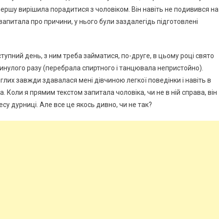
спершу вирішила порадитися з чоловіком. Він навіть не подивився на
я запитала про причини, у нього були заздалегідь підготовлені
тупний день, з ним треба займатися, по-друге, в цьому році свято
а минулого разу (перебрала спиртного і танцювала непристойно).
еглих завжди здавалася мені дівчиною легкої поведінки і навіть в
. Коли я прямим текстом запитала чоловіка, чи не в ній справа, він
су дурниці. Але все це якось дивно, чи не так?