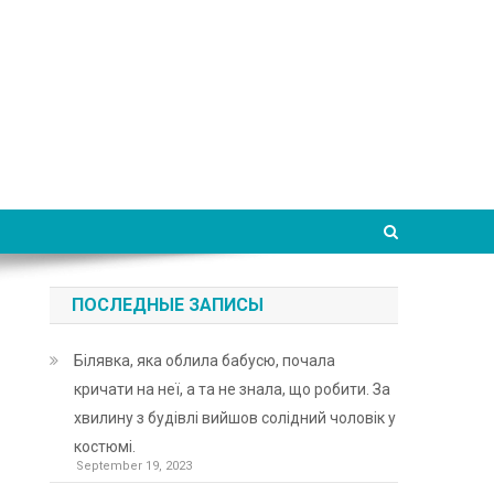
ПОСЛЕДНЫЕ ЗАПИСЫ
Білявка, яка облила бабусю, почала
кричати на неї, а та не знала, що робити. За
хвилину з будівлі вийшов солідний чоловік у
костюмі.
September 19, 2023