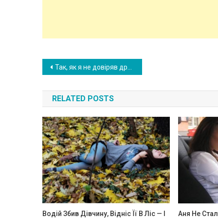
Post
Так, як я не довіряв дружині, вирішив переписати свою квартиру на ім’я брата, щоб раптом, у разі розлучення, дружина не змогла отримати двою частку. Але, як час показав, у брата з дружиною були інші плани.
navigation
RELATED POSTS
Водій Збив Дівчину, Відніс Її В Ліс — І
Аня Не Стал