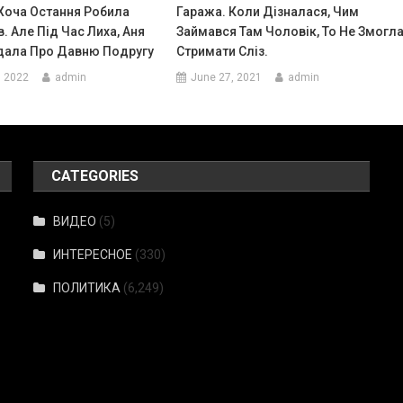
Хоча Остання Робила
Гаража. Коли Дізналася, Чим
в. Але Під Час Лиха, Аня
Займався Там Чоловік, То Не Змогл
дала Про Давню Подругу
Стримати Сліз.
, 2022
admin
June 27, 2021
admin
CATEGORIES
ВИДЕО
(5)
ИНТЕРЕСНОЕ
(330)
ПОЛИТИКА
(6,249)