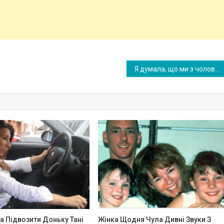
Я думала, що ми з чоловіком вже вирішили проблему з брудними тарілками і вечерею, але як виявилося він був зовсім іншої думки
а Підвозити Доньку Тані
Жінка Щодня Чула Дивні Звуки З