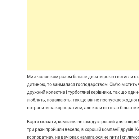
Ми з чоловіком разом більше десяти років і встигли ст
дитиною, то займалася господарством. Сім’ю містить ч
дружний колектив і турботливі керівники, так що один
люблять, поважають, так що він не пропускає жодної 
потрапити на корпоративи, але коли він став більш-м
Варто сказати, компанія не шкодує грошей для співроб
три рази пройшли весело, в хорошій компанії друзів.
корпоративу, на вечірках намагаюся не nити і спілкуюс