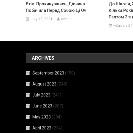
Втік. Прокинувшись, Дівчина
До Школи, 
Побачила Перед Собою Ці Очі
Кілька Рокі
Раптом Зга
July 18, 2021
admin
February 24
ARCHIVES
September 2023
(158)
August 2023
(248)
July 2023
(241)
June 2023
(207)
May 2023
(204)
April 2023
(234)