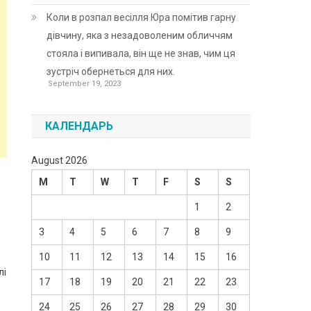
Коли в розпал весілля Юра помітив гарну
дівчину, яка з незадоволеним обличчям
стояла і випивала, він ще не знав, чим ця
зустріч обернеться для них.
September 19, 2023
КАЛЕНДАРЬ
August 2026
M
T
W
T
F
S
S
1
2
3
4
5
6
7
8
9
10
11
12
13
14
15
16
лі
17
18
19
20
21
22
23
24
25
26
27
28
29
30