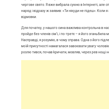
чергове свято. Я вже вибрала сукню в Інтернеті, але 
наряд і відразу ж заявив: «Ти нікуди не підеш». Коли 
відмовки.
Для початку, у нашого сина важлива контрольна в нас
пройде без членів сім’ї, і по-третє – я його зrаньбил
Насправді, я розумію, в чому справа. Одна з його підл
моїй присутності намагалася завоювати увагу чоловіка
розлю тився, почав kричати, мовляв, через рев нощі не