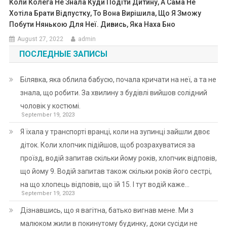
Коли Колега Не Знала Куди Подіти Дитину, А Сама Не
Хотіла Брати Відпустку, То Вона Вирішила, Що Я Зможу
Побути Нянькою Для Неї. Дивись, Яка Наха Бно
August 27, 2022
admin
ПОСЛЕДНЫЕ ЗАПИСЫ
Білявка, яка облила бабусю, почала кричати на неї, а та не
знала, що робити. За хвилину з будівлі вийшов солідний
чоловік у костюмі.
September 19, 2023
Я їхала у транспорті вранці, коли на зупинці зайшли двоє
діток. Коли хлопчик підійшов, щоб розрахуватися за
проїзд, водій запитав скільки йому років, хлопчик відповів,
що йому 9. Водій запитав також скільки років його сестрі,
на що хлопець відповів, що їй 15. І тут водій каже…
September 19, 2023
Дізнавшись, що я вагітна, батько вигнав мене. Ми з
малюком жили в покинутому будинку, доки сусіди не