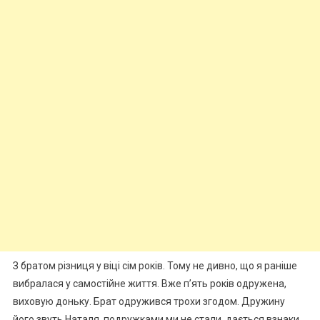
З братом різниця у віці сім років. Тому не дивно, що я раніше
вибралася у самостійне життя. Вже п’ять років одружена,
виховую доньку. Брат одружився трохи згодом. Дружину
його звуть Наталя, подружками ми не стали, дається взнаки