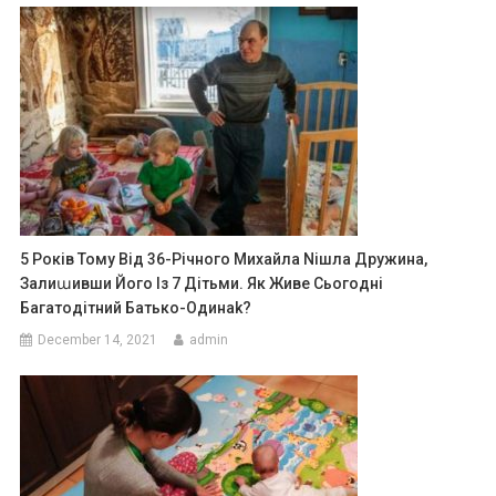
5 Років Тому Від 36-Річного Михайла Nішла Дружина,
Залиաивши Його Із 7 Дітьми. Як Живе Сьогодні
Багатодітний Батько-Одинаk?
December 14, 2021
admin