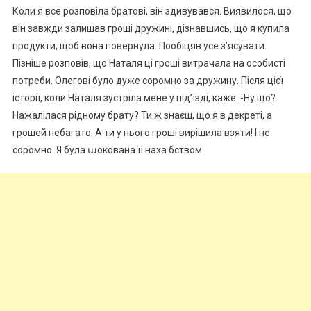
Коли я все розповіла братові, він здивувався. Виявилося, що
він завжди залишав гроші дружині, дізнавшись, що я купила
продукти, щоб вона повернула. Пообіцяв усе з’ясувати.
Пізніше розповів, що Наталя ці гроші витрачала на особисті
потреби. Олегові було дуже соромно за дружину. Після цієї
історії, коли Наталя зустріла мене у під’їзді, каже: -Ну що?
Нажалілася рідному брату? Ти ж знаєш, що я в декреті, а
грошей небагато. А ти у нього гроші вирішила взяти! І не
соромно. Я була աокована її наха бством.