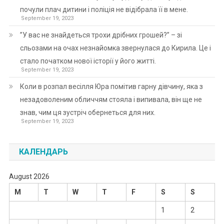
почули плач дитини і поліція не відібрала її в мене.
September 19, 2023
”У вас не знайдеться трохи дрібних грошей?” – зі
сльозами на очах незнайомка звернулася до Кирила. Це і
стало початком нової історії у його житті.
September 19, 2023
Коли в розпал весілля Юра помітив гарну дівчину, яка з
незадоволеним обличчям стояла і випивала, він ще не
знав, чим ця зустріч обернеться для них.
September 19, 2023
КАЛЕНДАРЬ
August 2026
M
T
W
T
F
S
S
1
2