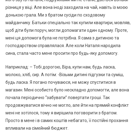
різниця у віці. Але вона іноді заходила на чай, навіть із моєю
донькою грала. Ми з братом сусіди по сходовому
майданчику. Батьки спеціально так купили квартири, мовляв,
щоб діти були поруч, могли допомагати один одному. Проте,
мені ця допомога була не потрібна. Я сама з дитиною та
господарством справлялася. Але коли Наталя народила
сина, стала часто мене просити про будь-яку допомогу.
Наприклад: – Тобі дорогою, Віра, купи нам, будь ласка,
молоко, хліб, сир. А потім: -Візьми дитині підгузки та суміш,
будь ласка. Я погано почуваюся, не можу спуститися в
магазин. Мені особисто було нескладно допомогти, але вона
почала періодично “забувати” повертати гроші. Так
продовжуватися вічно не могло, але йти на прямий конфлікт
мені не хотілося, тому я вирішила поговорити з братом.
Просто в мене і в самих коштів небагато, її постійні прохання
впливали на сімейний бюджет.