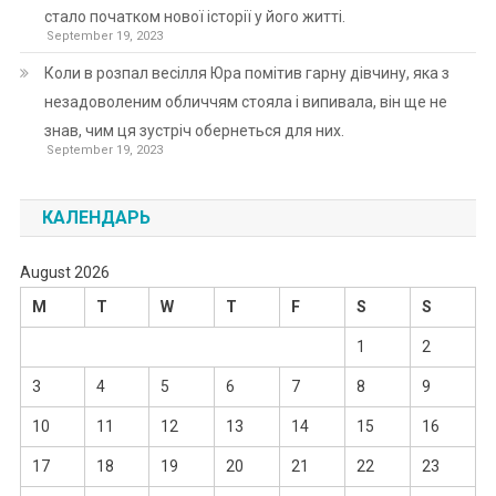
стало початком нової історії у його житті.
September 19, 2023
Коли в розпал весілля Юра помітив гарну дівчину, яка з
незадоволеним обличчям стояла і випивала, він ще не
знав, чим ця зустріч обернеться для них.
September 19, 2023
КАЛЕНДАРЬ
August 2026
M
T
W
T
F
S
S
1
2
3
4
5
6
7
8
9
10
11
12
13
14
15
16
17
18
19
20
21
22
23