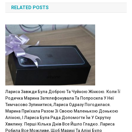
navigation
RELATED POSTS
Лариса Завжди Була Доброю Та Чуйною Жінкою. Коли Її
Родичка Марина Зателефонувала Та Попросила У Неї
Тимчасово Зупинитися, Лариса Одразу Погодилася.
Марина Приїхала Разом Зі Своєю Маленькою Донькою
Аліною, І Лариса Була Рада Допомогти Їм У Скрутну
Хвилину. Перші Кілька Днів Все Йшло Гладко. Лариса
Робила Все Можливе, Щоб Марині Та Аліні Було