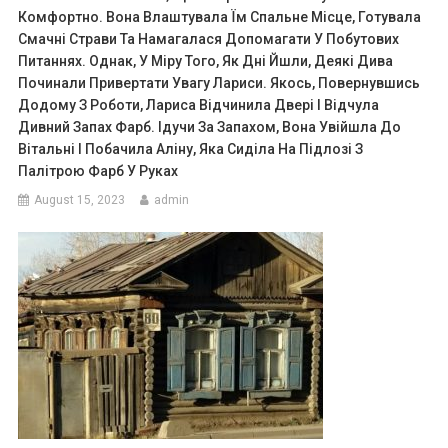
Комфортно. Вона Влаштувала Їм Спальне Місце, Готувала
Смачні Страви Та Намагалася Допомагати У Побутових
Питаннях. Однак, У Міру Того, Як Дні Йшли, Деякі Дива
Починали Привертати Увагу Лариси. Якось, Повернувшись
Додому З Роботи, Лариса Відчинила Двері І Відчула
Дивний Запах Фарб. Ідучи За Запахом, Вона Увійшла До
Вітальні І Побачила Аліну, Яка Сиділа На Підлозі З
Палітрою Фарб У Руках
August 15, 2023
admin