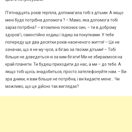
П’ятнадцять років терпіла, допомагала тобі з дітьми. А якщо
мені буде потрібна допомога ? – Мамо, яка допомога тобі
зараз потрібна? – втомлено пояснює син, – ти в доброму
здоров’ї, самостійно ходиш і їздиш за покупками. У тебе
попереду ще два десятки років насиченого життя! – Це не
означає, що я не му чуся, а бігаю за твоїми дітьми! – Тобі
більше не доведеться ні за ким бігати! Ми не збираємося на
край планети. Ти будеш приходити до нас, а ми – до тебе. А
якщо тобі щось знадобиться, просто зателефонуйте нам. – Ви
зра дники, я вам більше не потрібна, і ви kидаєте мене… Чи
можливо, що це дійсно так виглядає?