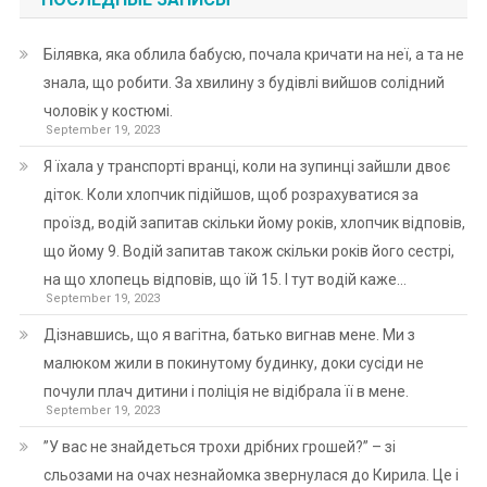
Білявка, яка облила бабусю, почала кричати на неї, а та не
знала, що робити. За хвилину з будівлі вийшов солідний
чоловік у костюмі.
September 19, 2023
Я їхала у транспорті вранці, коли на зупинці зайшли двоє
діток. Коли хлопчик підійшов, щоб розрахуватися за
проїзд, водій запитав скільки йому років, хлопчик відповів,
що йому 9. Водій запитав також скільки років його сестрі,
на що хлопець відповів, що їй 15. І тут водій каже…
September 19, 2023
Дізнавшись, що я вагітна, батько вигнав мене. Ми з
малюком жили в покинутому будинку, доки сусіди не
почули плач дитини і поліція не відібрала її в мене.
September 19, 2023
”У вас не знайдеться трохи дрібних грошей?” – зі
сльозами на очах незнайомка звернулася до Кирила. Це і