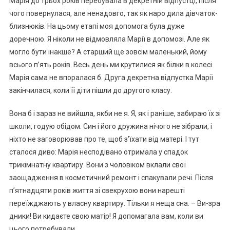
Марія до трьох років перебувала в декретній відпустці, після
чого повернулася, але ненадовго, так як наро дила дівчаток-
близнюків. На цьому етапі моя допомога була дуже
доречною. Я ніколи не відмовляла Марії в допомозі. Але як
могло бути інакше? А старший ще зовсім маленький, йому
всього п’ять років. Весь день ми крутилися як білки в колесі.
Марія сама не впоралася б. Друга декретна відпустка Марії
закінчилася, коли її діти пішли до другого класу.
Вона б і зараз не вийшла, якби не я. Я, як і раніше, забираю їх зі
школи, годую обідом. Син і його дружина нічого не зібрали, і
ніхто не заговорював про те, щоб з’їхати від матері. І тут
сталося диво: Марія несподівано отримала у спадок
трикімнатну квартиру. Вони з чоловіком вклали свої
заощадження в косметичний ремонт і спакували речі. Після
п’ятнадцяти років життя зі свекрухою вони нарешті
переїжджають у власну квартиру. Тільки я неща сна. – Ви-зра
дники! Ви кидаєте свою матір! Я допомагала вам, коли ви
цього потребували.