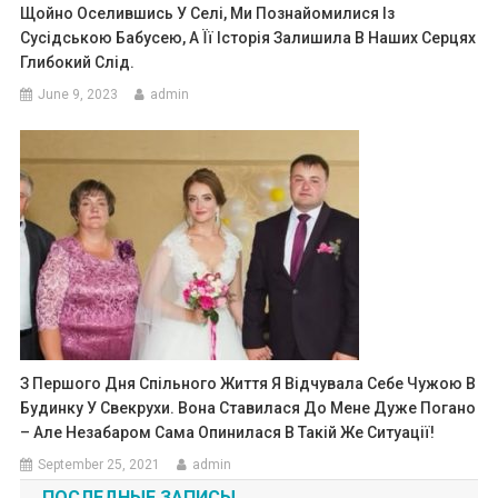
Щойно Оселившись У Селі, Ми Познайомилися Із
Сусідською Бабусею, А Її Історія Залишила В Наших Серцях
Глибокий Слід.
June 9, 2023
admin
З Першого Дня Спільного Життя Я Відчувала Себе Чужою В
Будинку У Свекрухи. Вона Ставилася До Мене Дуже Погано
– Але Незабаром Сама Опинилася В Такій Же Ситуації!
September 25, 2021
admin
ПОСЛЕДНЫЕ ЗАПИСЫ