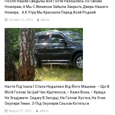
После Нашей Свадьбы Все Гости Разошлись По Своим
Номерам, А Мы С Женихом Забыли Закрыть Дверь Нашего
Номера… А К Утру Мы Краснели Перед Всей Родней
October 22, 2022
admin
Настя Під’їхала І Стала Недалеко Від Його Машини. – Що В
Моїй Голові За Цей Час Крутилося, – Каже Вона, – Краще
Не Згадувати. Сиджу В Засідці, На Голові Хустка, На Очах
Окуляри Темні. З-Під Окулярів Сльози Котяться
August 27, 2021
admin