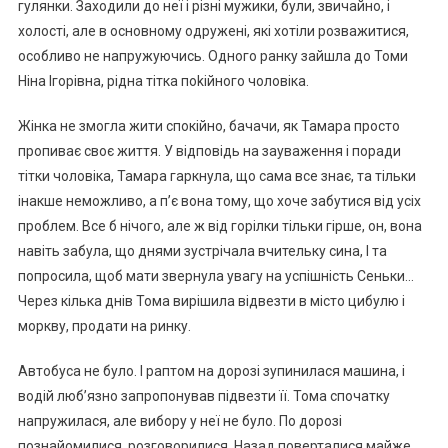
гулянки. Заходили до неї і різні мужики, були, звичайно, і
холості, але в основному одружені, які хотіли розважитися,
особливо не напружуючись. Одного ранку зайшла до Томи
Ніна Ігорівна, рідна тітка поkійного чоловіка.
Жінка не змогла жити спокійно, бачачи, як Тамара просто
пропиває своє життя. У відповідь на зауваження і поради
тітки чоловіка, Тамара гаркнула, що сама все знає, та тільки
інакше неможливо, а п’є вона тому, що хоче забутися від усіх
проблем. Все б нічого, але ж від горілки тільки гірше, он, вона
навіть забула, що днями зустрічала вчительку сина, І та
попросила, щоб мати звернула увагу на успішність Сеньки…
Через кілька днів Тома вирішила відвезти в місто цибулю і
моркву, продати на ринку.
Автобуса не було. І раптом на дорозі зупинилася машина, і
водій люб’язно запропонував підвезти її. Тома спочатку
напружилася, але вибору у неї не було. По дорозі
познайомилися, розговорилися. Назад поверталися майже