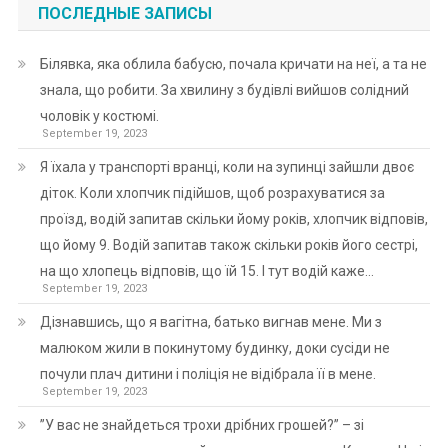
ПОСЛЕДНЫЕ ЗАПИСЫ
Білявка, яка облила бабусю, почала кричати на неї, а та не
знала, що робити. За хвилину з будівлі вийшов солідний
чоловік у костюмі.
September 19, 2023
Я їхала у транспорті вранці, коли на зупинці зайшли двоє
діток. Коли хлопчик підійшов, щоб розрахуватися за
проїзд, водій запитав скільки йому років, хлопчик відповів,
що йому 9. Водій запитав також скільки років його сестрі,
на що хлопець відповів, що їй 15. І тут водій каже…
September 19, 2023
Дізнавшись, що я вагітна, батько вигнав мене. Ми з
малюком жили в покинутому будинку, доки сусіди не
почули плач дитини і поліція не відібрала її в мене.
September 19, 2023
”У вас не знайдеться трохи дрібних грошей?” – зі