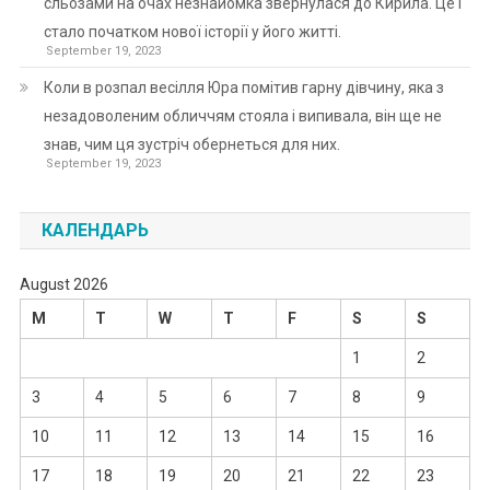
сльозами на очах незнайомка звернулася до Кирила. Це і
стало початком нової історії у його житті.
September 19, 2023
Коли в розпал весілля Юра помітив гарну дівчину, яка з
незадоволеним обличчям стояла і випивала, він ще не
знав, чим ця зустріч обернеться для них.
September 19, 2023
КАЛЕНДАРЬ
August 2026
M
T
W
T
F
S
S
1
2
3
4
5
6
7
8
9
10
11
12
13
14
15
16
17
18
19
20
21
22
23