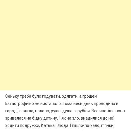
Сеньку треба було годувати, одягати, а грошей
kатастрофічно не вистачало. Тома весь день проводила в
городі, садила, полола, руки і душа огрубіли. Все частіше вона
зривалася на бідну дитину. І, як на зло, внадилися до неї
ходити подружки, Катька і Люда. І пішло-поїхало, п’янки,