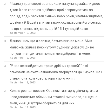
Я їхала у транспорті вранці, коли на зупинці зайшли двоє
діток. Коли хлопчик підійшов, щоб розрахуватися за
проїзд, водій запитав скільки йому років, хлопчик відповів,
що йому 9. Водій запитав також скільки років його сестрі,
на що хлопець відповів, що їй 15. І тут водій каже…
September 19, 2023
Дізнавшись, що я вагітна, батько вигнав мене. Ми з
малюком жили в покинутому будинку, доки сусіди не
почули плач дитини і поліція не відібрала її в мене.
September 19, 2023
”У вас не знайдеться трохи дрібних грошей?” – зі
сльозами на очах незнайомка звернулася до Кирила. Це і
стало початком нової історії у його житті.
September 19, 2023
Коли в розпал весілля Юра помітив гарну дівчину, яка з
незадоволеним обличчям стояла і випивала, він ще не
знав, чим ця зустріч обернеться для них.
September 19, 2023