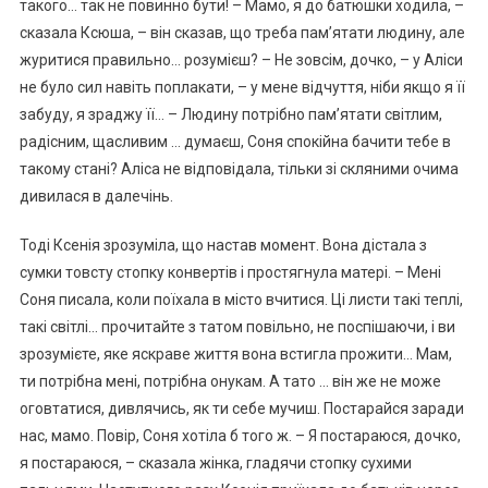
такого… так не повинно бути! – Мамо, я до батюшки ходила, –
сказала Ксюша, – він сказав, що треба пам’ятати людину, але
журитися правильно… розумієш? – Не зовсім, дочко, – у Аліси
не було сил навіть поплакати, – у мене відчуття, ніби якщо я її
забуду, я зраджу її… – Людину потрібно пам’ятати світлим,
радісним, щасливим … думаєш, Соня спокійна бачити тебе в
такому стані? Аліса не відповідала, тільки зі скляними очима
дивилася в далечінь.
Тоді Ксенія зрозуміла, що настав момент. Вона дістала з
сумки товсту стопку конвертів і простягнула матері. – Мені
Соня писала, коли поїхала в місто вчитися. Ці листи такі теплі,
такі світлі… прочитайте з татом повільно, не поспішаючи, і ви
зрозумієте, яке яскраве життя вона встигла прожити… Мам,
ти потрібна мені, потрібна онукам. А тато … він же не може
оговтатися, дивлячись, як ти себе мучиш. Постарайся заради
нас, мамо. Повір, Соня хотіла б того ж. – Я постараюся, дочко,
я постараюся, – сказала жінка, гладячи стопку сухими