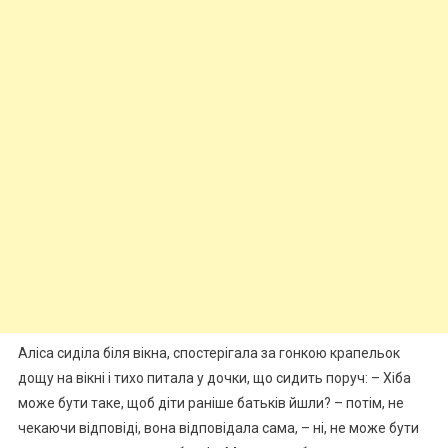
Аліса сиділа біля вікна, спостерігала за гонкою крапельок
дощу на вікні і тихо питала у дочки, що сидить поруч: – Хіба
може бути таке, щоб діти раніше батьків йшли? – потім, не
чекаючи відповіді, вона відповідала сама, – ні, не може бути