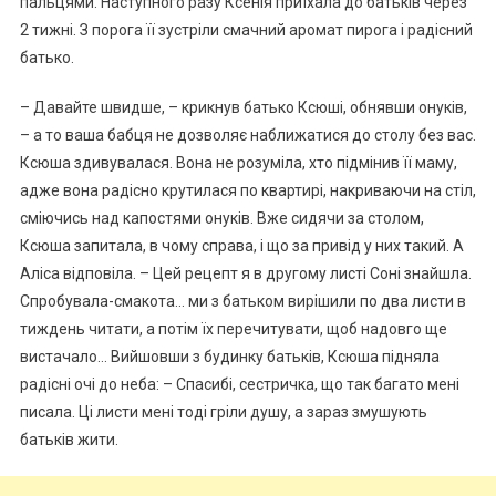
пальцями. Наступного разу Ксенія приїхала до батьків через
2 тижні. З порога її зустріли смачний аромат пирога і радісний
батько.
– Давайте швидше, – крикнув батько Ксюші, обнявши онуків,
– а то ваша бабця не дозволяє наближатися до столу без вас.
Ксюша здивувалася. Вона не розуміла, хто підмінив її маму,
адже вона радісно крутилася по квартирі, накриваючи на стіл,
сміючись над капостями онуків. Вже сидячи за столом,
Ксюша запитала, в чому справа, і що за привід у них такий. А
Аліса відповіла. – Цей рецепт я в другому листі Соні знайшла.
Спробувала-смакота… ми з батьком вирішили по два листи в
тиждень читати, а потім їх перечитувати, щоб надовго ще
вистачало… Вийшовши з будинку батьків, Ксюша підняла
радісні очі до неба: – Спасибі, сестричка, що так багато мені
писала. Ці листи мені тоді гріли душу, а зараз змушують
батьків жити.