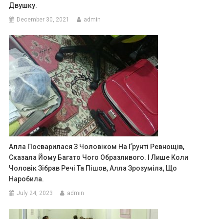
Двушку.
December 30, 2021
admin
Алла Посварилася З Чоловіком На Ґрунті Ревнощів,
Сказала Йому Багато Чого Образливого. І Лише Коли
Чоловік Зібрав Речі Та Пішов, Алла Зрозуміла, Що
Наробила.
July 24, 2023
admin