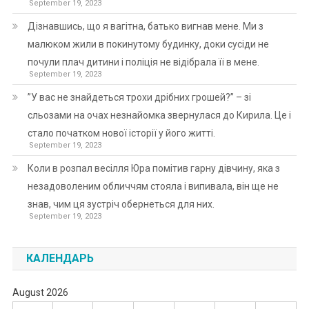
September 19, 2023
Дізнавшись, що я вагітна, батько вигнав мене. Ми з
малюком жили в покинутому будинку, доки сусіди не
почули плач дитини і поліція не відібрала її в мене.
September 19, 2023
”У вас не знайдеться трохи дрібних грошей?” – зі
сльозами на очах незнайомка звернулася до Кирила. Це і
стало початком нової історії у його житті.
September 19, 2023
Коли в розпал весілля Юра помітив гарну дівчину, яка з
незадоволеним обличчям стояла і випивала, він ще не
знав, чим ця зустріч обернеться для них.
September 19, 2023
КАЛЕНДАРЬ
August 2026