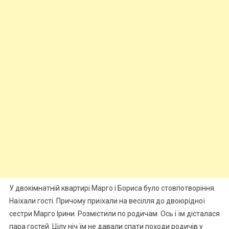
У двокімнатній квартирі Марго і Бориса було стовпотворіння.
Наїхали гості. Причому приїхали на весілля до двоюрідної
сестри Марго Ірини. Розмістили по родичам. Ось і їм дісталася
пара гостей. Цілу ніч їм не давали спати походи родичів у