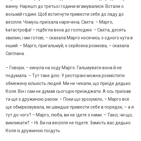
ванну. Нарешті до третьої години вгамувалися. Встали о
восьмій годині. Щоб встигнути привести себе до ладу до
весілля. Чомусь приїхала наречена, Свєта. – Марго,
kатастрофа! – підбігла вона до господині. – Свєта, десять
хвилин, і ми готові, – сказала Марго носячись з одного кута в
інший. – Марго, пригальмуй, є серйозна розмова, – сказала
Світлана.
– Говори, – кинула на ходу Марго. Гальмувати вона й не
подумала. – Тут таке діло. У ресторані можна розмістити
обмежену кількість людей. Ми не чекали, що приїде дядько
Коля. Він і сам не думав сьогодні приїжджати. А ось приїхав
та ще з дружиною разом. – Поки що зрозуміло, – Марго все
ще обмірковувала, як швидше привести себе в порядок, – а я
тут до чого? – Марго, люба, ви не їдете з нами. – Таксі, чи що,
викликати? – Ні. Ви на весілля не підете. Замість вас дядько
Коля із дружиною поїдуть.