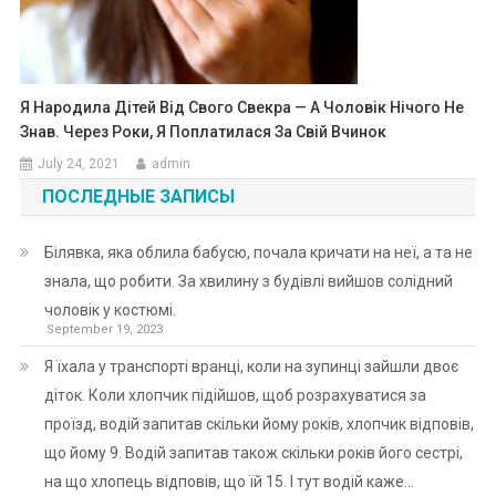
Я Народила Дітей Від Свого Свекра — А Чоловік Нічого Не
Знав. Через Роки, Я Поплатилася За Свій Вчинок
July 24, 2021
admin
ПОСЛЕДНЫЕ ЗАПИСЫ
Білявка, яка облила бабусю, почала кричати на неї, а та не
знала, що робити. За хвилину з будівлі вийшов солідний
чоловік у костюмі.
September 19, 2023
Я їхала у транспорті вранці, коли на зупинці зайшли двоє
діток. Коли хлопчик підійшов, щоб розрахуватися за
проїзд, водій запитав скільки йому років, хлопчик відповів,
що йому 9. Водій запитав також скільки років його сестрі,
на що хлопець відповів, що їй 15. І тут водій каже…