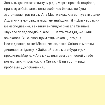
Значить до них затягли купу рідні, Марго про всіх подбала,
причому зі Світланою вони особливо близькі не були,
зустрічалися раз на рік. Але Марго вирішила врятувати рідню.
А для них із чоловіком місця не знайшлося?! – Для нас самих
це несподіванка, з ви нним виглядом сказала Світлана.
Звучало правдоподібно. Але… – Свєта, там дядько Коля
зачекався. Він сказав, що місяць чекав цього дня. –
Несподіванка, отже! Місяць чекав, отже! Світлана мовчки
дивилася в підлогу. – Забирайтеся з мого будинку, –
прошипіла Марго. – Але ми хотіли і сьогодні гостей у тебе
розмістити, – промимрила Свєта. – Ваші гості – ваші
проблеми. До побачення…