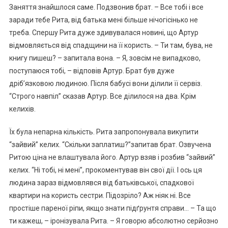
Заняття знайшлося саме. Подзвонив брат. – Все тобі і все
заради тебе Рита, від батька мені більше нічогісінько не
треба. Спершу Рита дуже здивувалася новині, що Артур
відмовляється від спадщини на її користь. – Ти там, бува, не
книгу пишеш? – запитала вона. – Я, зовсім не випадково,
поступаюся тобі, – відповів Артур. Брат був дуже
дріб’язковою людиною. Після бабусі вони ділили її сервіз.
“Строго навпіл” сказав Артур. Все ділилося на два. Крім
келихів.
Їх була непарна кількість. Рита запропонувала викупити
“зайвий” келих. “Скільки заплатиш?”запитав брат. Озвучена
Ритою ціна не влаштувала його. Артур взяв і розбив “зайвий”
келих. “Ні тобі, ні мені”, прокоментував він свої дії. І ось ця
людина зараз відмовлявся від батьківської, спадкової
квартири на користь сестри. Підозріло? Аж ніяк ні. Все
простіше пареної ріпи, якщо знати підґрунтя справи… – Та що
ти кажеш, – іронізувала Рита. – Я говорю абсолютно серйозно