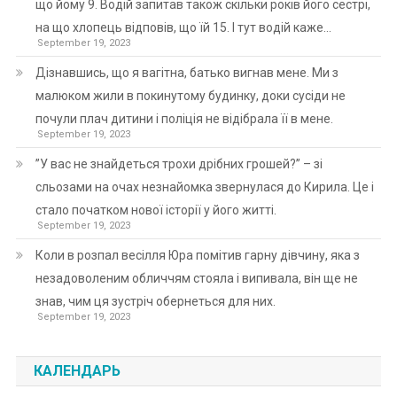
що йому 9. Водій запитав також скільки років його сестрі,
на що хлопець відповів, що їй 15. І тут водій каже…
September 19, 2023
Дізнавшись, що я вагітна, батько вигнав мене. Ми з
малюком жили в покинутому будинку, доки сусіди не
почули плач дитини і поліція не відібрала її в мене.
September 19, 2023
”У вас не знайдеться трохи дрібних грошей?” – зі
сльозами на очах незнайомка звернулася до Кирила. Це і
стало початком нової історії у його житті.
September 19, 2023
Коли в розпал весілля Юра помітив гарну дівчину, яка з
незадоволеним обличчям стояла і випивала, він ще не
знав, чим ця зустріч обернеться для них.
September 19, 2023
КАЛЕНДАРЬ