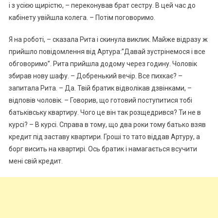
і з усією щирістю, – переконував брат сестру. В цей час до
кабінету увійшла колега. – Потім поговоримо.
Я на роботі, – сказала Рита і скинула виклик. Майже відразу ж
прийшло повідомлення від Артура:”Давай зустрінемося і все
обговоримо”. Рита прийшла додому через годину. Чоловік
збирав нову шафу. – Добренький вечір. Все пихкає? –
запитала Рита. – Да. Твій братик відволікав дзвінками, –
відповів чоловік. – Говорив, що готовий поступитися тобі
батьківську квартиру. Чого це він так розщедрився? Ти не в
курсі? – В курсі. Справа в тому, що два роки тому батько взяв
кредит під заставу квартири. Гроші то тато віддав Артуру, а
борг висить на квартирі. Ось братик і намагається всучити
мені свій кредит.