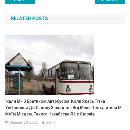
Post
navigation
RELATED POSTS
Їхали Ми З Братиком Автобусом, Коли Якась Тітка
Увійшовши До Салону Зажадала Від Мене Поступитися Їй
Моїм Місцем. Такого Нахабства Я Не Стерпів
January 20, 2023
admin