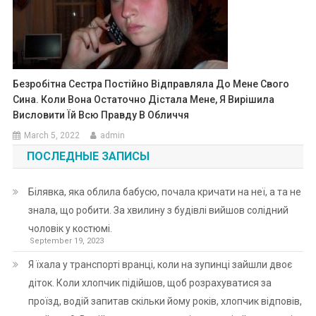
Безробітна Сестра Постійно Відправляла До Мене Свого
Сина. Коли Вона Остаточно Дістала Мене, Я Вирішила
Висловити Їй Всю Правду В Обличчя
March 5, 2022
admin
ПОСЛЕДНЫЕ ЗАПИСЫ
Білявка, яка облила бабусю, почала кричати на неї, а та не
знала, що робити. За хвилину з будівлі вийшов солідний
чоловік у костюмі.
September 19, 2023
Я їхала у транспорті вранці, коли на зупинці зайшли двоє
діток. Коли хлопчик підійшов, щоб розрахуватися за
проїзд, водій запитав скільки йому років, хлопчик відповів,