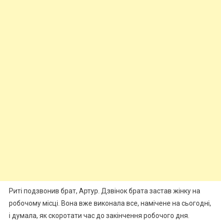
Риті подзвонив брат, Артур. Дзвінок брата застав жінку на
робочому місці. Вона вже виконала все, намічене на сьогодні,
і думала, як скоротати час до закінчення робочого дня.