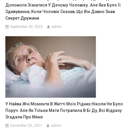
Допомоги Зізнатися У Дечому Чоловіку. Але Яке Було Її
Здивування, Коли Чоловік Сказав, Що Він Давно Знав
Секрет Дружини
September 30, 2022
admin
У Найва Жчі Моменти В Житті Моїх Рідних Ніколи Не Було
Поруч. Але Як Тільки Мати Потрапила В Бі Ду, Всі Відразу
Згадали Про Мене
December 25, 2021
admin