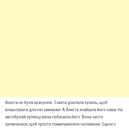
Анюта не була красунею. Її мати доклала зусиль, щоб
влаштувати для неї заміжжя. А Анюта знайшла його сама. На
автобусній зупинці вона побачила його. Вона часто
зупинялася, щоб просто помилуватися чоловіком. Одного