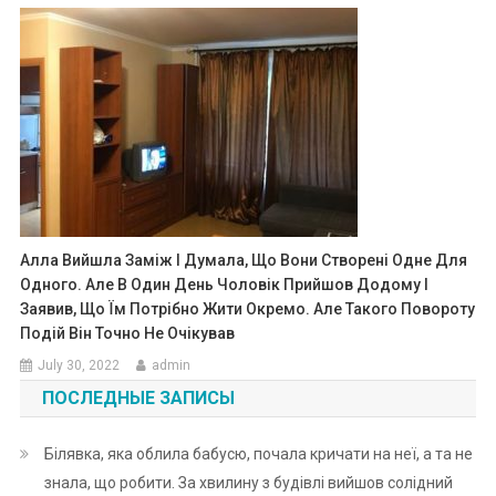
Алла Вийшла Заміж І Думала, Що Вони Створені Одне Для
Одного. Але В Один День Чоловік Прийшов Додому І
Заявив, Що Їм Потрібно Жити Окремо. Але Такого Повороту
Подій Він Точно Не Очікував
July 30, 2022
admin
ПОСЛЕДНЫЕ ЗАПИСЫ
Білявка, яка облила бабусю, почала кричати на неї, а та не
знала, що робити. За хвилину з будівлі вийшов солідний