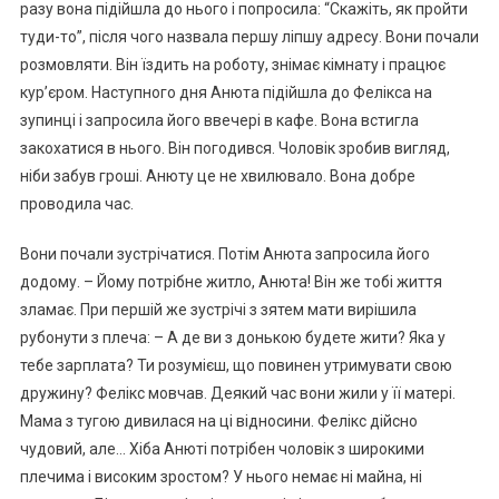
разу вона підійшла до нього і попросила: “Скажіть, як пройти
туди-то”, після чого назвала першу ліпшу адресу. Вони почали
розмовляти. Він їздить на роботу, знімає кімнату і працює
кур’єром. Наступного дня Анюта підійшла до Фелікса на
зупинці і запросила його ввечері в кафе. Вона встигла
закохатися в нього. Він погодився. Чоловік зробив вигляд,
ніби забув гроші. Анюту це не хвилювало. Вона добре
проводила час.
Вони почали зустрічатися. Потім Анюта запросила його
додому. – Йому потрібне житло, Анюта! Він же тобі життя
зламає. При першій же зустрічі з зятем мати вирішила
рубонути з плеча: – А де ви з донькою будете жити? Яка у
тебе зарплата? Ти розумієш, що повинен утримувати свою
дружину? Фелікс мовчав. Деякий час вони жили у її матері.
Мама з тугою дивилася на ці відносини. Фелікс дійсно
чудовий, але… Хіба Анюті потрібен чоловік з широкими
плечима і високим зростом? У нього немає ні майна, ні