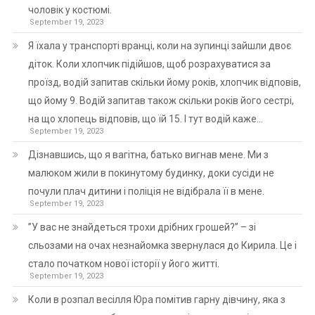
чоловік у костюмі.
September 19, 2023
Я їхала у транспорті вранці, коли на зупинці зайшли двоє
діток. Коли хлопчик підійшов, щоб розрахуватися за
проїзд, водій запитав скільки йому років, хлопчик відповів,
що йому 9. Водій запитав також скільки років його сестрі,
на що хлопець відповів, що їй 15. І тут водій каже…
September 19, 2023
Дізнавшись, що я вагітна, батько вигнав мене. Ми з
малюком жили в покинутому будинку, доки сусіди не
почули плач дитини і поліція не відібрала її в мене.
September 19, 2023
”У вас не знайдеться трохи дрібних грошей?” – зі
сльозами на очах незнайомка звернулася до Кирила. Це і
стало початком нової історії у його житті.
September 19, 2023
Коли в розпал весілля Юра помітив гарну дівчину, яка з