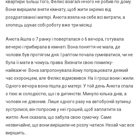
квартири. Більш того, Фелікс взагалі нічого не робив по дому.
Вони вирішили зняти кімнату, щоб жити окремо від
роздратованої матері. Анюта взяла на себе всі витрати, а
хлопець шукає собі роботу вже три місяці.
Анюта йшла о 7 ранку і поверталася о 6 вечора, готувала
вечерю і прибирала в кімнаті. Вона поняття не мала, де
чоловік був протягом дня. І раптом почала сумніватися, чи не
була її мати в чомусь права. Визнати свою помилку-
найважче. Вона запропонувала йому попрацювати деякий
час охоронцем, але Фелікс відмовився. На її гроші вони і жили.
Одного вечора вона пішла до матері. У той день Анюта спала
з тією ж солодкістю, що і в дитинстві. Минуло кілька днів, а
чоловік не дзвонив. Лише одного разу на автобусній зупинці
зустрілися, він попросив у неї грошей, щоб заплатити за
житло. Аня сказала, що забула свою сумочку. Саме
незвичайне, що вони вирішили не розлу чатися. Нехай час все
вирішить…