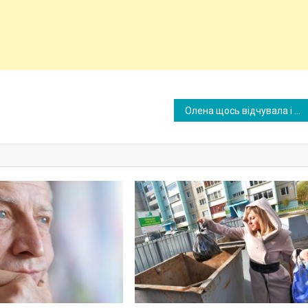
Олена щось відчувала і попросила вчительку піти додому. Вона бігла всю дорогу, але в будинку вона маму не виявила. На задньому дворі під деревом її мати лежала без свідомості