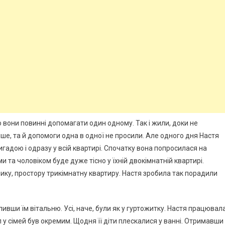
о вони повинні допомагати один одному. Так і жили, доки не
ше, та й допомоги одна в одної не просили. Але одного дня Настя
игадою і одразу у всій квартирі. Спочатку вона попросилася на
ьми та чоловіком буде дуже тісно у їхній двокімнатній квартирі.
ику, простору трикімнатну квартиру. Настя зробила так порадили
ливши їм вітальню. Усі, наче, були як у гуртожитку. Настя працювал
 у сімей був окремим. Щодня її діти плескалися у ванні. Отримавши