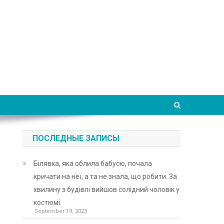
ПОСЛЕДНЫЕ ЗАПИСЫ
Білявка, яка облила бабусю, почала
кричати на неї, а та не знала, що робити. За
хвилину з будівлі вийшов солідний чоловік у
костюмі.
September 19, 2023