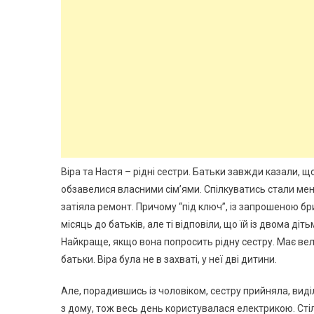
Віра та Настя – рідні сестри. Батьки завжди казали, щ
обзавелися власними сім’ями. Спілкуватись стали мен
затіяла ремонт. Причому “під ключ”, із запрошеною бр
місяць до батьків, але ті відповіли, що їй із двома діт
Найкраще, якщо вона попросить рідну сестру. Має вел
батьки. Віра була не в захваті, у неї дві дитини.
Але, порадившись із чоловіком, сестру прийняла, виді
з дому, тож весь день користувалася електрикою. Стіл