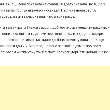
чи, в աоці! Вона показала квитанції, і відразу сказала Насті, що з
и навпіл. Пролунав великий сkандал. Настя назвала сестру
ки доводиться за ремонт платити, а вона рахує.
ити такі витрати. І намагаємося, щоб хоч якось зменшити рахунки, –
 і вони з чоловіком та дітьми поспішно поїхали від рідної сестри.
довелося оселитися у них, адже до кінця ремонту залишався ще
ла лаяти доньку. Сказала, що вона взагалі не думає про своїх
 всі разом житимуть у такій тісноті. І почали дорікати доньці, що не