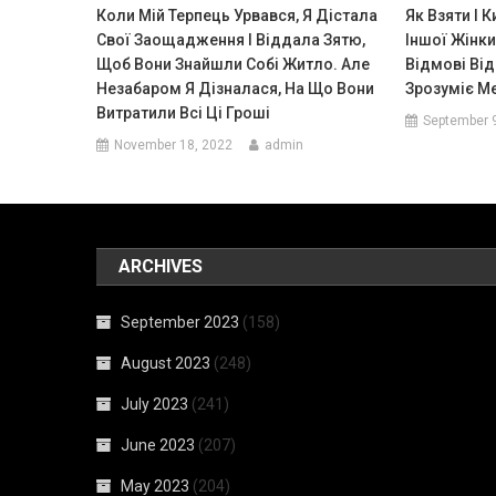
Коли Мій Терпець Урвався, Я Дістала
Як Взяти І 
Свої Заощадження І Віддала Зятю,
Іншої Жінки
Щоб Вони Знайшли Собі Житло. Але
Відмові Від 
Незабаром Я Дізналася, На Що Вони
Зрозуміє М
Витратили Всі Ці Гроші
September 
November 18, 2022
admin
ARCHIVES
September 2023
(158)
August 2023
(248)
July 2023
(241)
June 2023
(207)
May 2023
(204)