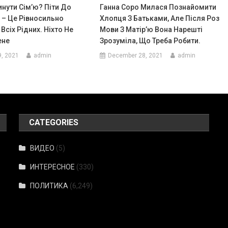
Кинути Сім’ю? Піти До
Ганна Соро Милася Познайомити
 – Це Рівносильно
Хлопця З Батьками, Але Після Роз
Всіх Рідних. Ніхто Не
Мови З Матір’ю Вона Нарешті
ене
Зрозуміла, Що Треба Робити.
9, 2021
admin
December 28, 2021
admin
CATEGORIES
ВИДЕО
(5)
ИНТЕРЕСНОЕ
(330)
ПОЛИТИКА
(6,249)