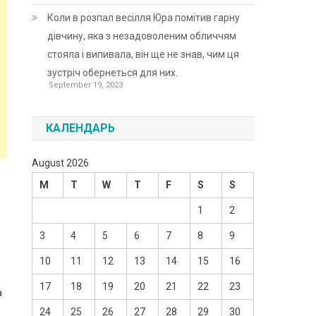
Коли в розпал весілля Юра помітив гарну
дівчину, яка з незадоволеним обличчям
стояла і випивала, він ще не знав, чим ця
зустріч обернеться для них.
September 19, 2023
КАЛЕНДАРЬ
August 2026
M
T
W
T
F
S
S
1
2
3
4
5
6
7
8
9
10
11
12
13
14
15
16
17
18
19
20
21
22
23
а
24
25
26
27
28
29
30