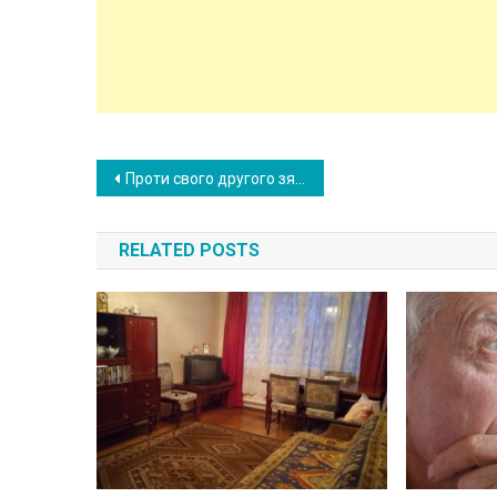
Post
Проти свого другого зятя я нічого не мала, але після того, як я випадково підслухала розмову дочки і Вані, мені стало не по собі
navigation
RELATED POSTS