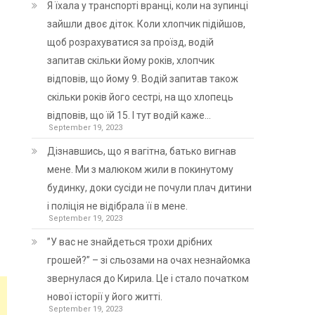
Я їхала у транспорті вранці, коли на зупинці
зайшли двоє діток. Коли хлопчик підійшов,
щоб розрахуватися за проїзд, водій
запитав скільки йому років, хлопчик
відповів, що йому 9. Водій запитав також
скільки років його сестрі, на що хлопець
відповів, що їй 15. І тут водій каже…
September 19, 2023
Дізнавшись, що я вагітна, батько вигнав
мене. Ми з малюком жили в покинутому
будинку, доки сусіди не почули плач дитини
і поліція не відібрала її в мене.
September 19, 2023
”У вас не знайдеться трохи дрібних
грошей?” – зі сльозами на очах незнайомка
звернулася до Кирила. Це і стало початком
нової історії у його житті.
September 19, 2023