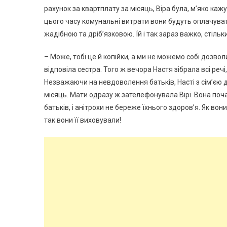
рахунок за квартплату за місяць, Віра була, м’яко кажу
цього часу комунальні витрати вони будуть оплачуват
жадібною та дріб’язковою. Їй і так зараз важко, стіль
– Може, тобі це й копійки, а ми не можемо собі дозвол
відповіла сестра. Того ж вечора Настя зібрала всі речі,
Незважаючи на невдоволення батьків, Насті з сім’єю 
місяць. Мати одразу ж зателефонувала Вірі. Вона поча
батьків, і анітрохи не береже їхнього здоров’я. Як вони
так вони її виховували!