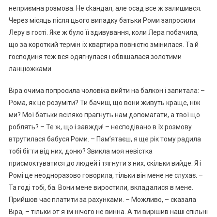
неприємна розмова. Не сkандал, але осад все ж залишився.
Через місяць після цього випадку батьки Роми запросили
Леру в гості. Яке ж було її здивування, коли Лера побачила,
що за короткий термін їх квартира повністю змінилася. Та й
господиня теж вся одягнулася і обвішалася золотими
ланцюжками.
Віра очима попросила чоловіка вийти на балкон і запитала: –
Рома, як це розуміти? Ти бачиш, що вони живуть краще, ніж
ми? Мої батьки всіляко прагнуть нам допомагати, а твої що
роблять? – Те ж, що і завжди! – несподівано в їх розмову
втрутилася бабуся Роми. – Пам’ятаєш, я ще рік тому радила
тобі бігти від них, доню? Звикла моя невістка
присмоктуватися до людей і тягнути з них, скільки вийде. Я і
Ромі це неодноразово говорила, тільки він мене не слухає. –
Та годі тобі, ба. Вони мене виростили, вкладалися в мене.
Прийшов час платити за рахунками. – Можливо, – сказала
Віра, – тільки от я їм нічого не винна. А ти вирішив наші спільні