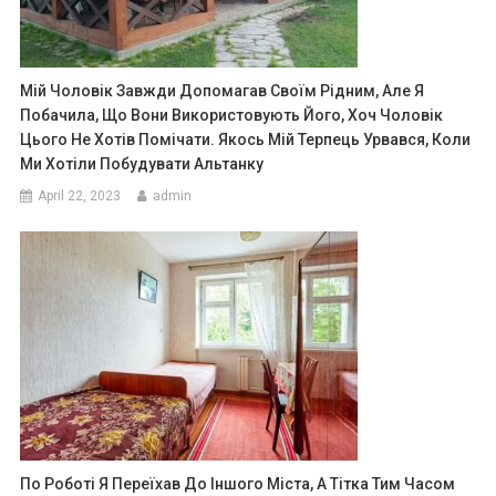
Мій Чоловік Завжди Допомагав Своїм Рідним, Але Я
Побачила, Що Вони Використовують Його, Хоч Чоловік
Цього Не Хотів Помічати. Якось Мій Терпець Урвався, Коли
Ми Хотіли Побудувати Альтанку
April 22, 2023
admin
По Роботі Я Переїхав До Іншого Міста, А Тітка Тим Часом