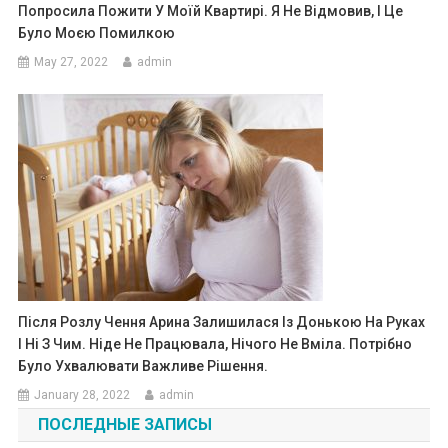
Попросила Пожити У Моїй Квартирі. Я Не Відмовив, І Це
Було Моєю Помилкою
May 27, 2022
admin
Після Розлу Чення Арина Залишилася Із Донькою На Руках
І Ні З Чим. Ніде Не Працювала, Нічого Не Вміла. Потрібно
Було Ухвалювати Важливе Рішення.
January 28, 2022
admin
ПОСЛЕДНЫЕ ЗАПИСЫ