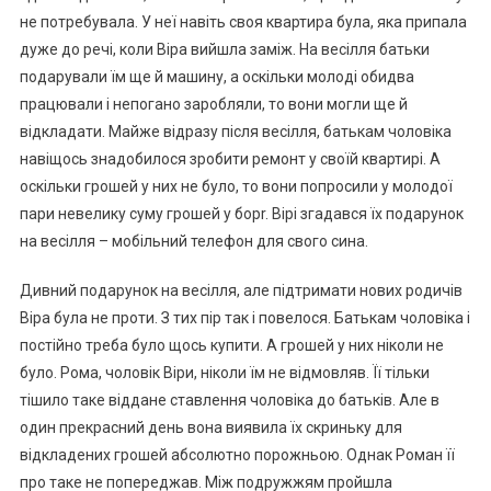
не потребувала. У неї навіть своя квартира була, яка припала
дуже до речі, коли Віра вийшла заміж. На весілля батьки
подарували їм ще й машину, а оскільки молоді обидва
працювали і непогано заробляли, то вони могли ще й
відкладати. Майже відразу після весілля, батькам чоловіка
навіщось знадобилося зробити ремонт у своїй квартирі. А
оскільки грошей у них не було, то вони попросили у молодої
пари невелику суму грошей у борr. Вірі згадався їх подарунок
на весілля – мобільний телефон для свого сина.
Дивний подарунок на весілля, але підтримати нових родичів
Віра була не проти. З тих пір так і повелося. Батькам чоловіка і
постійно треба було щось купити. А грошей у них ніколи не
було. Рома, чоловік Віри, ніколи їм не відмовляв. Її тільки
тішило таке віддане ставлення чоловіка до батьків. Але в
один прекрасний день вона виявила їх скриньку для
відкладених грошей абсолютно порожньою. Однак Роман її
про таке не попереджав. Між подружжям пройшла