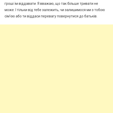
гроші їм віддавати. Я вважаю, що так більше тривати не
може. І тільки від тебе залежить, чи залишимося ми з тобою
сім’єю або ти віддаси перевагу повернутися до батьків.