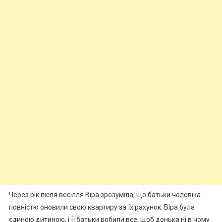
Через рік після весілля Віра зрозуміла, що батьки чоловіка
повністю оновили свою квартиру за їх рахунок. Віра була
єдиною дитиною, і її батьки робили все, щоб донька ні в чому