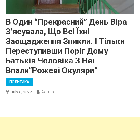
В Один “прекрасний” День Віра
З’ясувала, Що Всі Їхні
Заощадження Зникли. І Тільки
Переступивши Поріг Дому
Батьків Чоловіка З Неї
Впали”рожеві Окуляри”
ПОЛИТИКА
Admin
July 6, 2022