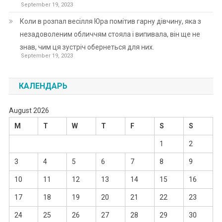
September 19, 2023
Коли в розпал весілля Юра помітив гарну дівчину, яка з
незадоволеним обличчям стояла і випивала, він ще не
знав, чим ця зустріч обернеться для них.
September 19, 2023
КАЛЕНДАРЬ
August 2026
M
T
W
T
F
S
S
1
2
3
4
5
6
7
8
9
10
11
12
13
14
15
16
17
18
19
20
21
22
23
24
25
26
27
28
29
30