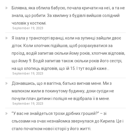
Білявка, яка облила бабусю, почала кричати на неї, а та не
знала, що робити. За хвилину з будівлі вийшов солідний
чоловік у костюмі.
September 19, 2023
Я їхала у транспорті вранці, коли на зупинці зайшли двоє
діток. Коли хлопчик підійшов, щоб розрахуватися за
проїзд, водій запитав скільки йому років, хлопчик відповів,
що йому 9. Водій запитав також скільки років його сестрі,
на що хлопець відповів, що їй 15. І тут водій каже…
September 19, 2023
Дізнавшись, що я вагітна, батько вигнав мене. Ми з
малюком жили в покинутому будинку, доки сусіди не
почули плач дитини і поліція не відібрала її в мене.
September 19, 2023
”У вас не знайдеться трохи дрібних грошей?” – зі
сльозами на очах незнайомка звернулася до Кирила. Це і
стало початком нової історії у його житті.