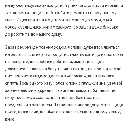
нашу квартиру, яка знаходиться у центрі столиці, та вирішили
також взяти кредит, щоб зробити ремонт у своєму новому
житлі. З цієї причини я з дітьми переїхала до мами, а мій
чоловік залишився жити у свекрусі, бо звідти дуже близько
до роботи та до нашого дому.
Зараз ремонт іде повним ходом, чоловік дуже втомлюється
на роботі і після нього доводиться навіть їхати до нашої оселі
і перевіряти, що зробили робітники, якщо щось щось
докуповує. Чоловіка я бачу тільки у вихідні, він приїжджає до
нас, і ми часто сидимо допізна з чоловіком, коли діти вже
сплять. І ось одного разу чоловік приніс пляшку вина, увечері
за вечерею ми відкрили її та випили; мама, побачивши це,
округлила очі, сказала, що їй не подобаються наші
посиденьки з алкоrолем. Я ж почала виправдовуватись щодо
цього, вважаючи, що нічого поганого немає в одному келиху
вина.