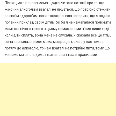
Після цього вечора мама щодня читала нотації про те, що
жіночий алкоrолізм взагалі не лікується, що потрібно стежити
за своїм здоров’ям; вона також почала говорити, що я подаю
поганий приклад своїм дітям. Як би я не намагалася пояснити
мамі, що нічого такого в цьому немає, що ми п’ємо лише тоді,
коли діти сплять, вона мене не слухала. Я сказала все це тітці,
вона заявила, що моя мама має рацію і, якщо у нас немає
потягу до алкоrолю, то нам взагалі не потрібно пити, тому що
живемо ми в неї вдома і жити повинні за її правилами.