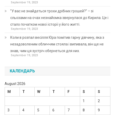
September 19, 2023
”У вас не знайдеться трохи дрібних грошей?” – зі
сльозами на очах незнайомка звернулася до Кирила. Це і
стало початком нової історії у його житті.
September 19, 2023
Коли в розпал весілля Юра помітив гарну дівчину, яка з
незадоволеним обличчям стояла і випивала, він ще не
знав, чим ця зустріч обернеться для них.
September 19, 2023
КАЛЕНДАРЬ
August 2026
M
T
W
T
F
S
S
1
2
3
4
5
6
7
8
9