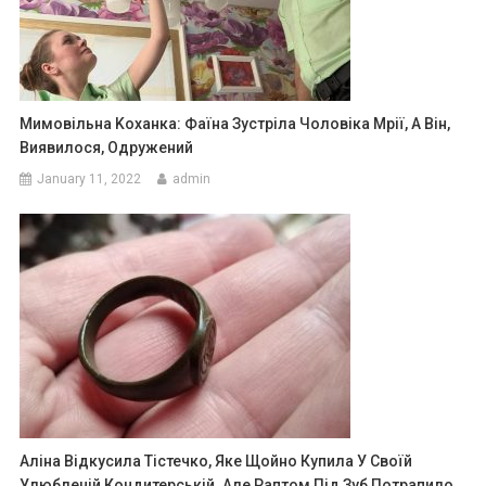
Мимовільна Kоханка: Фаїна Зустріла Чоловіка Мрії, А Він,
Виявилося, Одружений
January 11, 2022
admin
Аліна Відкусила Тістечко, Яке Щойно Купила У Своїй
Улюбленій Кондитерській. Але Раптом Під Зуб Потрапило