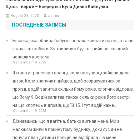
Щось Тверде – Всередені Була Дивна Каблучка.
August 28, 2023
admin
ПОСЛЕДНЫЕ ЗАПИСЫ
Білявка, яка облила бабусю, почала кричати на неї, а та не
знала, що робити. За хвилину з будівлі вийшов солідний
чоловік у костюмі.
September 19, 2023
Я їхала у транспорті вранці, коли на зупинці зайшли двоє
діток. Коли хлопчик підійшов, щоб розрахуватися за
проїзд, водій запитав скільки йому років, хлопчик відповів,
що йому 9. Водій запитав також скільки років його сестрі,
на що хлопець відповів, що їй 15. І тут водій каже…
September 19, 2023
Дізнавшись, що я вагітна, батько вигнав мене. Ми з
малюком жили в покинутому будинку, доки сусіди не
почули плач дитини і поліція не відібрала її в мене.