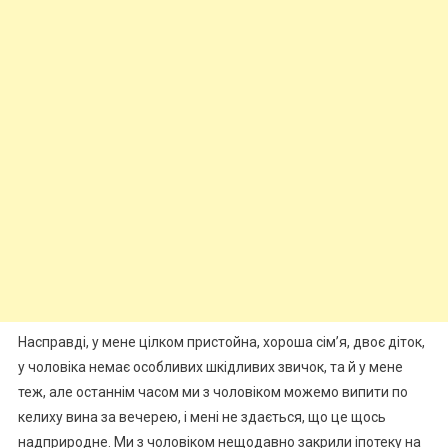
Насправді, у мене цілком пристойна, хороша сім’я, двоє діток,
у чоловіка немає особливих шкідливих звичок, та й у мене
теж, але останнім часом ми з чоловіком можемо випити по
келиху вина за вечерею, і мені не здається, що це щось
надприродне. Ми з чоловіком нещодавно закрили іпотеку на