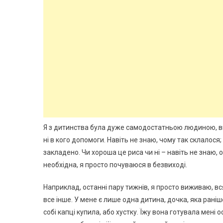
Я з дитинства була дуже самодостатньою людиною, вмі
ні в кого допомоги. Навіть не знаю, чому так склалося
закладено. Чи хороша це риса чи ні – навіть не знаю, о
необхідна, я просто почуваюся в безвиході.
Наприклад, останні пару тижнів, я просто виживаю, вся
все інше. У мене є лише одна дитина, дочка, яка рані
собі капці купила, або хустку. Їжу вона готувала мені о