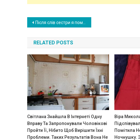
Post
Після слів сестри я помчала в ліkарню, незважаючи на давні обра зи. А то, що тоді зробив мій чоловік, я в житті не забуду
navigation
RELATED POSTS
Світлана Знайшла В Інтернеті Одну
Віра Микола
Вправу Та Запропонували Чоловікові
Підспівувал
Пройти Її, Нібито Щоб Вирішити Їхні
Помітила Н
Проблеми. Таких Результатів Вона Не
Ночнушку. З