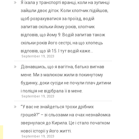
Я їхала у транспорті вранці, коли на зупинці
зайшли двоє діток. Коли хлопчик підійшов,
щоб розрахуватися за проїзд, водій
запитав скільки йому років, хлопчик
відповів, що йому 9. Водій запитав також
скільки років його сестрі, на що хлопець
відповів, що їй 15. І тут водій каже…
September 19, 2023
Дізнавшись, що я вагітна, батько вигнав
мене. Ми з малюком жили в покинутому
будинку, доки сусіди не почули плач дитини
і поліція не відібрала її в мене.
September 19, 2023
”У вас не знайдеться трохи дрібних
грошей?” – зі сльозами на очах незнайомка
звернулася до Кирила. Це і стало початком
нової історії у його житті.
September 19, 2023