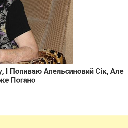
, І Попиваю Апельсиновий Сік, Але
же Поrано