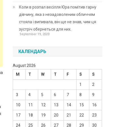
Коли в розпал весілля Юра помітив гарну
дівчину, яка з незадоволеним обличчям
стояла і випивала, він ще не знав, чим ця
зустріч обернеться для них.
September 19, 2023
КАЛЕНДАРЬ
August 2026
ла
M
T
W
T
F
S
S
1
2
3
4
5
6
7
8
9
10
11
12
13
14
15
16
а
я
17
18
19
20
21
22
23
24
25
26
27
28
29
30