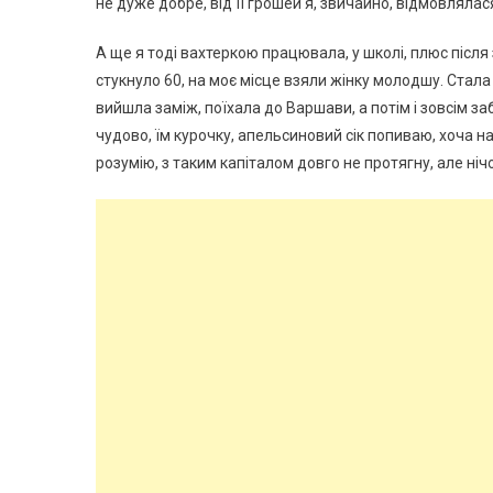
не дуже добре, від її грошей я, звичайно, відмовляла
А ще я тоді вахтеркою працювала, у школі, плюс після 
стукнуло 60, на моє місце взяли жінку молодшу. Стала я
вийшла заміж, поїхала до Варшави, а потім і зовсім за
чудово, їм курочку, апельсиновий сік попиваю, хоча 
розумію, з таким капіталом довго не протягну, але ніч