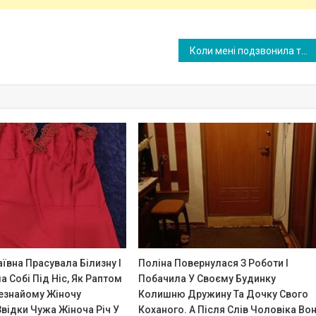
Коли мені подзвонила та дівчина з дивним проханням, я була в ступорі. А поведінка сина мене приголомшила ще більше
ївна Прасувала Білизну І
Поліна Повернулася З Роботи І
а Собі Під Ніс, Як Раптом
Побачила У Своєму Будинку
езнайому Жіночу
Колишню Дружину Та Дочку Свого
відки Чужа Жіноча Річ У
Коханого. А Після Слів Чоловіка Во