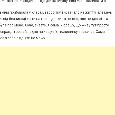
ся – така ось я людина. Тоді дочка змушувала мене залишати їх.
зміни прибирала у класах, заробітку вистачало на життя, але мені
 від безвиході жити на гроші дочки та пенсію, але невдовзі і та
була про мене. Хоча, знаєте, я сама їй брешу, що живу тут просто
насправді грошей ледве на кашу-п’ятихвилинку вистачає. Сама
ого з собою вдіяти не можу.