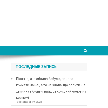
ПОСЛЕДНЫЕ ЗАПИСЫ
Білявка, яка облила бабусю, почала
кричати на неї, а та не знала, що робити. За
хвилину з будівлі вийшов солідний чоловік у
костюмі.
September 19, 2023