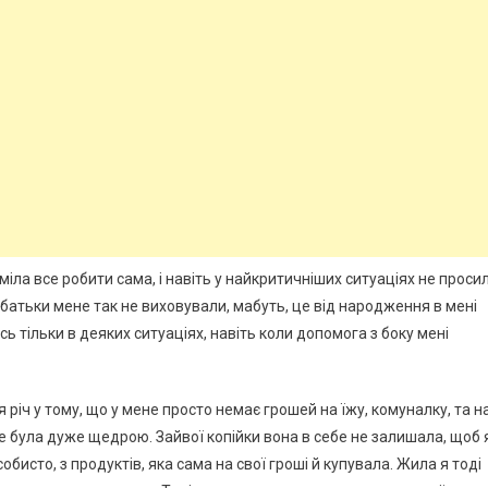
ла все робити сама, і навіть у найкритичніших ситуаціях не проси
; батьки мене так не виховували, мабуть, це від народження в мені
сь тільки в деяких ситуаціях, навіть коли допомога з боку мені
 річ у тому, що у мене просто немає грошей на їжу, комуналку, та н
ше була дуже щедрою. Зайвої копійки вона в себе не залишала, щоб 
собисто, з продуктів, яка сама на свої гроші й купувала. Жила я тоді