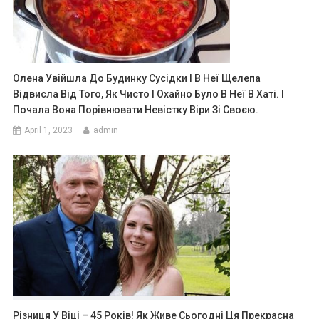
Олена Увійшла До Будинку Сусідки І В Неї Щелепа
Відвисла Від Того, Як Чисто І Охайно Було В Неї В Хаті. І
Почала Вона Порівнювати Невістку Віри Зі Своєю.
April 1, 2023
admin
Різниця У Віці – 45 Років! Як Живе Сьогодні Ця Прекрасна