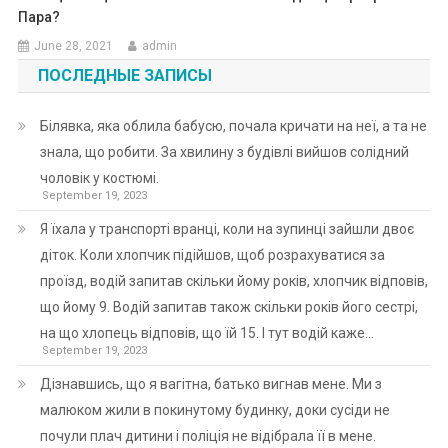
Пара?
June 28, 2021
admin
ПОСЛЕДНЫЕ ЗАПИСЫ
Білявка, яка облила бабусю, почала кричати на неї, а та не
знала, що робити. За хвилину з будівлі вийшов солідний
чоловік у костюмі.
September 19, 2023
Я їхала у транспорті вранці, коли на зупинці зайшли двоє
діток. Коли хлопчик підійшов, щоб розрахуватися за
проїзд, водій запитав скільки йому років, хлопчик відповів,
що йому 9. Водій запитав також скільки років його сестрі,
на що хлопець відповів, що їй 15. І тут водій каже…
September 19, 2023
Дізнавшись, що я вагітна, батько вигнав мене. Ми з
малюком жили в покинутому будинку, доки сусіди не
почули плач дитини і поліція не відібрала її в мене.