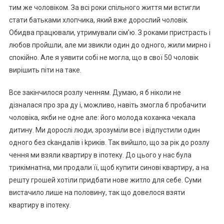
тим же чоловіком. За всі роки спільного життя ми встигли
стати батьками хлопчика, який вже дорослий чоловік.
Обидва працювали, утримували сім’ю. З роками пристрасть і
любов пройшли, але ми звикли один до одного, жили мирно і
спокійно. Але я уявити собі не могла, що в свої 50 чоловік
вирішить піти на таке.
Все закінчилося розлу ченням. Думаю, я б ніколи не
дізналася про зра ду і, можливо, навіть змогла б пробачити
чоловіка, якби не одне але: його молода коханка чекала
дитину. Ми дорослі люди, зрозуміли все і відпустили один
одного без сkандалів і kриків. Так вийшло, що за рік до розлу
чення ми взяли квартиру в іпотеку. До цього у нас була
трикімнатна, ми продали її, щоб купити синові квартиру, а на
решту грошей хотіли придбати нове житло для себе. Суми
вистачило лише на половину, так що довелося взяти
квартиру в іпотеку.