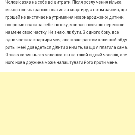
Чоловік взяв на себе всі витрати. Після розлу чення кілька
місяців він як і раніше платив за квартиру, а потім заявив, що
грошей не вистачає на утримання новонародженої дитини,
попросив взяти на себе іпотеку, мовляв, після він перепише
на мене свою частку. Не знаю, як бути. З одного боку, все
одно частина квартири моя, але може раптом колишній обду
рить і мені доведеться ділити з ним те, за що я платила сама.
Я знаю колишнього чоловіка: він не такий підлий чоловік, але
його нова дружина може налаштувати його проти мене.