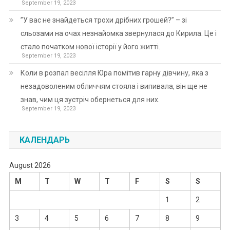
September 19, 2023
”У вас не знайдеться трохи дрібних грошей?” – зі
сльозами на очах незнайомка звернулася до Кирила. Це і
стало початком нової історії у його житті.
September 19, 2023
Коли в розпал весілля Юра помітив гарну дівчину, яка з
незадоволеним обличчям стояла і випивала, він ще не
знав, чим ця зустріч обернеться для них.
September 19, 2023
КАЛЕНДАРЬ
August 2026
M
T
W
T
F
S
S
1
2
3
4
5
6
7
8
9