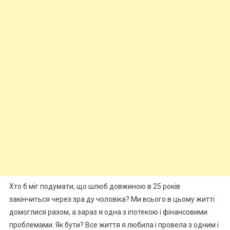
Хто б міг подумати, що шлюб довжиною в 25 років
закінчиться через зра ду чоловіка? Ми всього в цьому житті
домоглися разом, а зараз я одна з іпотекою і фінансовими
проблемами. Як бути? Все життя я любила і провела з одним і