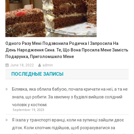
Одного Разу Мені Подзвонила Родичка І Запросила На
День Народження Сина. Те, Що Вона Просила Мене Замість
Подарунка, Приголомшило Мене
June 18, 2022
admin
ПОСЛЕДНЫЕ ЗАПИСЫ
Білявка, яка облила бабусю, почала кричати на неї, а та не
знала, що робити. За хвилину з будівлі вийшов солідний
чоловік у костюмі.
September 19, 2023
Я їхала у транспорті вранці, коли на зупинці зайшли двоє
діток. Коли хлопчик підійшов, щоб розрахуватися за