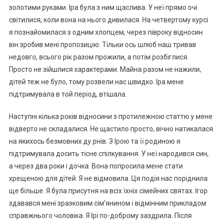
золотими руками. Іра була з ним щаслива. У неї прямо очі
світилися, коли вона на нього дивилася. На четвертому курсі
я познайомилася з одним хлопцем, через півроку відносин
він зробив мені пропозицію. Тільки ось шлюб наш тривав
недовго, всього рік разом прожили, а потім розбіглися.
Просто не зійшлися характерами. Майна разом не нажили,
дітей теж не було, тому розвели нас швидко. Іра мене
підтримувала в той період, втішала.
Наступні кілька років відносини з протилежною статтю у мене
відверто не складалися. Не щастило просто, вічно натикалася
на якихось безмовних ду рнів. З Ірою та її родиною я
підтримувала досить тісне спілкування. У неї народився син,
а через два роки і дочка. Вона попросила мене стати
хрещеною для дітей. Я не відмовила. Ця подія нас поріднила
ще більше. Я була присутня на всіх їхніх сімейних святах. Ігор
здавався мені зразковим сім’янином і відмінним прикладом
справжнього чоловіка. Я Ірі по-доброму заздрила. Після