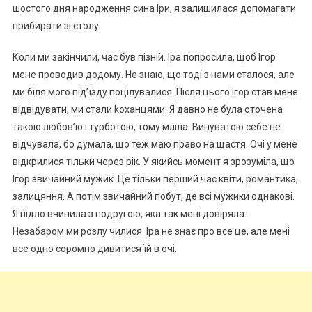
шостого дня народження сина Іри, я залишилася допомагати
прибирати зі столу.
Коли ми закінчили, час був пізній. Іра попросила, щоб Ігор
мене проводив додому. Не знаю, що тоді з нами сталося, але
ми біля мого під’їзду поцілувалися. Після цього Ігор став мене
відвідувати, ми стали kоханцями. Я давно не була оточена
такою любов’ю і турботою, тому мліла. Винуватою себе не
відчувала, бо думала, що теж маю право на щастя. Очі у мене
відкрилися тільки через рік. У якийсь момент я зрозуміла, що
Ігор звичайний мужик. Це тільки перший час квіти, романтика,
залицяння. А потім звичайний побут, де всі мужики однакові.
Я підло вчинила з подругою, яка так мені довіряла.
Незабаром ми розлу чилися. Іра не знає про все це, але мені
все одно соромно дивитися їй в очі.