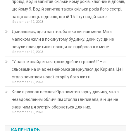
проїзд, водій запитав скільки йому років, хлопчик відповів,
що йому 9. Водій запитав також скільки років його сестрі,
на що хлопець відповів, що їй 15. І тут водій каже…
September 19, 2023
Дізнавшись, що я вагітна, батько вигнав мене. Ми з
малюком жили в покинутому будинку, доки сусіди не
почули плач дитини і поліція не відібрала її в мене.
September 19, 2023
”У вас не знайдеться трохи дрібних грошей?” – зі
сльозами на очах незнайомка звернулася до Кирила. Це і
стало початком нової історії у його житті.
September 19, 2023
Коли в розпал весілля Юра помітив гарну дівчину, яка з
незадоволеним обличчям стояла і випивала, він ще не
знав, чим ця зустріч обернеться для них.
September 19, 2023
КАЛЕНДАРЬ