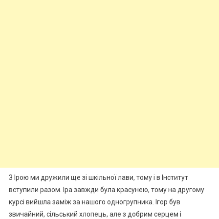
З Ірою ми дружили ще зі шкільної лави, тому і в Інститут
вступили разом. Іра завжди була красунею, тому на другому
курсі вийшла заміж за нашого одногрупника. Ігор був
звичайний, сільський хлопець, але з добрим серцем і