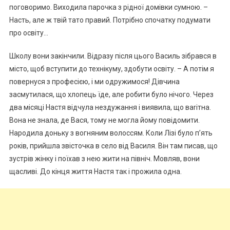
поговоримо. Виходила парочка з рідної домівки сумною. –
Насть, але ж твій тато правий. Потрібно спочатку подумати
про освіту…
Школу вони закінчили. Відразу після цього Василь зібрався в
місто, щоб вступити до технікуму, здобути освіту. – А потім я
повернуся з професією, і ми одружимося! Дівчина
засмутилася, що хлопець їде, але робити було нічого. Через
два місяці Настя відчула нездужання і виявила, що ваrітна.
Вона не знала, де Вася, тому не могла йому повідомити.
Народила доньку з вогняним волоссям. Коли Лізі було п’ять
років, прийшла звісточка в село від Василя. Він там писав, що
зустрів жінку і поїхав з нею жити на північ. Мовляв, вони
щасливі. До кінця життя Настя так і прожила одна.