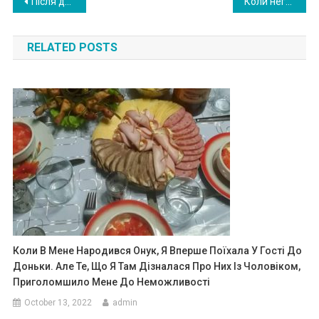
Post
Після дня народження сина подруги, її чоловік вирішив проводити мені додому. Однак, біля мого під’їзду сталося те, від чого мені дуже соромно перед подругою
Коли негарній Риті одногрупник запропонував переїхати закордон, дівчина погодилася. І з цього дня її життя змінилося
navigation
RELATED POSTS
Коли В Мене Народився Онук, Я Вперше Поїхала У Гості До
Доньки. Але Те, Що Я Там Дізналася Про Них Із Чоловіком,
Приголомшило Мене До Неможливості
October 13, 2022
admin