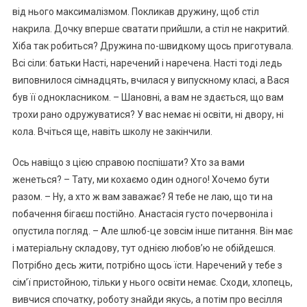
від нього максималізмом. Покликав дружину, щоб стіл
накрила. Дочку вперше сватати прийшли, а стіл не накритий.
Хіба так робиться? Дружина по-швидкому щось приготувала.
Всі сіли: батьки Насті, наречений і наречена. Насті тоді ледь
виповнилося сімнадцять, вчилася у випускному класі, а Вася
був її однокласником. – Шановні, а вам не здається, що вам
трохи рано одружуватися? У вас немає ні освіти, ні двору, ні
кола. Вчіться ще, навіть школу не закінчили.
Ось навіщо з цією справою поспішати? Хто за вами
женеться? – Тату, ми кохаємо один одного! Хочемо бути
разом. – Ну, а хто ж вам заважає? Я тебе не лаю, що ти на
побачення бігаєш постійно. Анастасія густо почервоніла і
опустила погляд. – Але шлюб-це зовсім інше питання. Він має
і матеріальну складову, тут однією любов’ю не обійдешся.
Потрібно десь жити, потрібно щось їсти. Наречений у тебе з
сім’ї пристойною, тільки у нього освіти немає. Сходи, хлопець,
вивчися спочатку, роботу знайди якусь, а потім про весілля