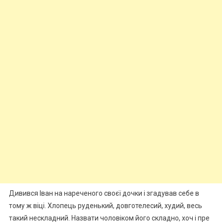
Дивився Іван на нареченого своєї дочки і згадував себе в
тому ж віці. Хлопець руденький, довготелесий, худий, весь
такий нескладний. Назвати чоловіком його складно, хоч і пре