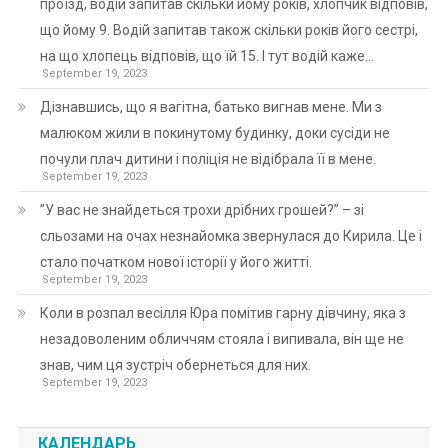
проїзд, водій запитав скільки йому років, хлопчик відповів,
що йому 9. Водій запитав також скільки років його сестрі,
на що хлопець відповів, що їй 15. І тут водій каже…
September 19, 2023
Дізнавшись, що я вагітна, батько вигнав мене. Ми з
малюком жили в покинутому будинку, доки сусіди не
почули плач дитини і поліція не відібрала її в мене.
September 19, 2023
”У вас не знайдеться трохи дрібних грошей?” – зі
сльозами на очах незнайомка звернулася до Кирила. Це і
стало початком нової історії у його житті.
September 19, 2023
Коли в розпал весілля Юра помітив гарну дівчину, яка з
незадоволеним обличчям стояла і випивала, він ще не
знав, чим ця зустріч обернеться для них.
September 19, 2023
КАЛЕНДАРЬ