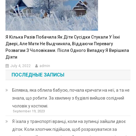
Я Кілька Разів Побачила Як Діти Сусідки Стукали У Їхні
Двері, Але Мати Не Выдчиняла, Віддаючи Перевагу
Розвагам З Чоловіками. Після Одного Випадку Я Вирішила
Діяти
July 4, 2022
admin
ПОСЛЕДНЫЕ ЗАПИСЫ
Білявка, яка облила бабусю, почала кричати на неї, а та не
знала, що робити. За хвилину з будівлі вийшов солідний
чоловік у костюмі.
September 19, 2023
Я їхала у транспорті вранці, коли на зупинці зайшли двоє
діток. Коли хлопчик підійшов, щоб розрахуватися за