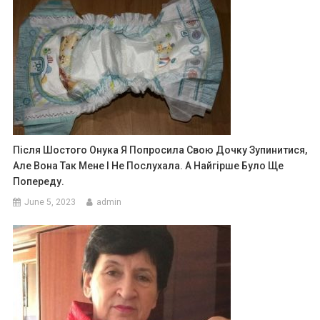
Після Шостого Онука Я Попросила Свою Дочку Зупинитися,
Але Вона Так Мене І Не Послухала. А Найгірше Було Ще
Попереду.
June 5, 2023
admin