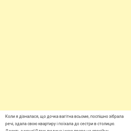
Коли я дізналася, що дочка вагітна всьоме, поспішно зібрала
речі, здала свою квартиру і поїхала до сестри в столицю.