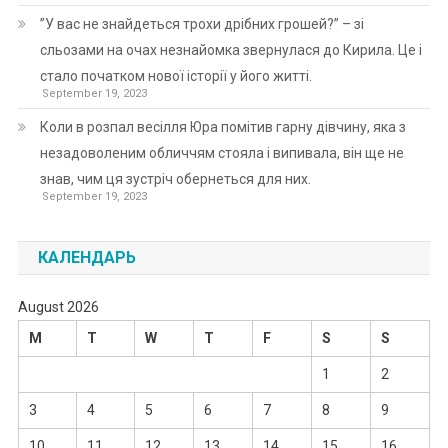
”У вас не знайдеться трохи дрібних грошей?” – зі
сльозами на очах незнайомка звернулася до Кирила. Це і
стало початком нової історії у його житті.
September 19, 2023
Коли в розпал весілля Юра помітив гарну дівчину, яка з
незадоволеним обличчям стояла і випивала, він ще не
знав, чим ця зустріч обернеться для них.
September 19, 2023
КАЛЕНДАРЬ
August 2026
M
T
W
T
F
S
S
1
2
3
4
5
6
7
8
9
10
11
12
13
14
15
16