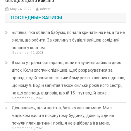
Ось Що З Цього Вийшло
May 24, 2022
admin
ПОСЛЕДНЫЕ ЗАПИСЫ
Білявка, яка облила бабусю, почала кричати на неї, а та не
знала, що робити. За хвилину з будівлі вийшов солідний
чоловік у костюмі.
September 19, 2023
Я їхала у транспорті вранці, коли на зупинці зайшли двоє
діток. Коли хлопчик підійшов, щоб розрахуватися за
проїзд, водій запитав скільки йому років, хлопчик відповів,
що йому 9. Водій запитав також скільки років його сестрі,
на що хлопець відповів, що їй 15. І тут водій каже…
September 19, 2023
Дізнавшись, що я вагітна, батько вигнав мене. Ми з
малюком жили в покинутому будинку, доки сусіди не
почули плач дитини і поліція не відібрала її в мене.
September 19, 2023