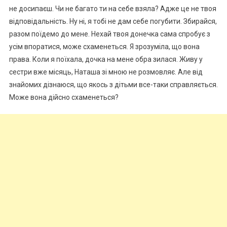
не досипаєш. Чи не багато ти на себе взяла? Адже це не твоя
відповідальність. Ну ні, я тобі не дам себе погубити. Збирайся,
разом поїдемо до мене. Нехай твоя донечка сама спробує з
усім впоратися, може схаменеться. Я зрозуміла, що вона
права. Коли я поїхала, дочка на мене обра зилася. Живу у
сестри вже місяць, Наташа зі мною не розмовляє. Але від
знайомих дізнаюся, що якось з дітьми все-таки справляється.
Може вона дійсно схаменеться?