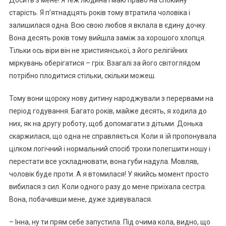
Досить з мене! Я теж людина і маю право на спокійну
старість. Я п’ятнадцять років тому втратила чоловіка і
залишилася одна. Всю свою любов я вклала в єдину дочку.
Вона десять років тому вийшла заміж за хорошого хлопця.
Тільки ось віри він не християнської, з його релігійних
міркувань оберігатися – гріх. Взагалі за його світоглядом
потрібно плодитися стільки, скільки можеш.
Тому вони щороку нову дитину народжували з перервами на
період годування. Багато років, майже десять, я ходила до
них, як на другу роботу, щоб допомагати з дітьми. Донька
скаржилася, що одна не справляється. Коли я їй пропонувала
цілком логічний і нормальний спосіб трохи полегшити ношу і
перестати все ускладнювати, вона губи надула. Мовляв,
чоловік буде проти. А я втомилася! У якийсь момент просто
вибилася з сил. Коли одного разу до мене приїхала сестра.
Вона, побачивши мене, дуже здивувалася.
– Інна, ну ти прям себе запустила. Під очима кола, видно, що