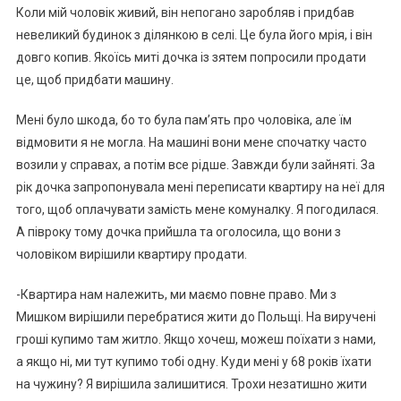
Коли мій чоловік живий, він непогано заробляв і придбав
невеликий будинок з ділянкою в селі. Це була його мрія, і він
довго копив. Якоїсь миті дочка із зятем попросили продати
це, щоб придбати машину.
Мені було шкода, бо то була пам’ять про чоловіка, але їм
відмовити я не могла. На машині вони мене спочатку часто
возили у справах, а потім все рідше. Завжди були зайняті. За
рік дочка запропонувала мені переписати квартиру на неї для
того, щоб оплачувати замість мене комуналку. Я погодилася.
А півроку тому дочка прийшла та оголосила, що вони з
чоловіком вирішили квартиру продати.
-Квартира нам належить, ми маємо повне право. Ми з
Мишком вирішили перебратися жити до Польщі. На виручені
гроші купимо там житло. Якщо хочеш, можеш поїхати з нами,
а якщо ні, ми тут купимо тобі одну. Куди мені у 68 років їхати
на чужину? Я вирішила залишитися. Трохи незатишно жити