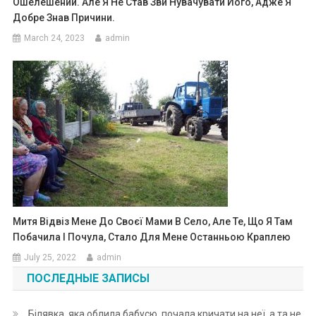
Ошелешений. Але Я Не Став Зви Нувачувати Його, Адже Я
Добре Знав Причини.
March 24, 2023
admin
Митя Відвіз Мене До Своєї Мами В Село, Але Те, Що Я Там
Побачила І Почула, Стало Для Мене Останньою Краплею
July 25, 2022
admin
ПОСЛЕДНЫЕ ЗАПИСЫ
Білявка, яка облила бабусю, почала кричати на неї, а та не