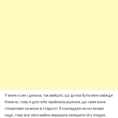
У мене є син і донька, так вийшло, що дочка була мені завжди
ближче, тому я для себе прийняла рішення, що саме вона
стежитиме за мною в старості. Я покладала на неї великі
надії, тому все своє майно вирішила залишити їй у спадок.