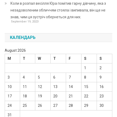
Коли в розпал весілля Юра помітив гарну дівчину, яка з
незадоволеним обличчям стояла і випивала, він ще не
знав, чим ця зустріч обернеться для них.
September 19, 2023
КАЛЕНДАРЬ
August 2026
M
T
W
T
F
S
S
1
2
3
4
5
6
7
8
9
10
11
12
13
14
15
16
17
18
19
20
21
22
23
24
25
26
27
28
29
30
31