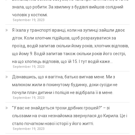
знала, що робити. За хвилину з будівлі вийшов солідний
чоловік у костюмі.
September 19, 2023
Я їхала у транспорті вранці, коли на зупинці зайшли двоє
діток. Коли хлопчик підійшов, щоб розрахуватися за
проїзд, водій запитав скільки йому років, хлопчик відповів,
що йому 9. Водій запитав також скільки років його сестрі,
на що хлопець відповів, що їй 15. І тут водій каже…
September 19, 2023
Дізнавшись, що я вагітна, батько вигнав мене. Ми з
малюком жили в покинутому будинку, доки сусіди не
почули плач дитини і поліція не відібрала її в мене.
September 19, 2023
”У вас не знайдеться трохи дрібних грошей?” – зі
сльозами на очах незнайомка звернулася до Кирила. Це і
стало початком нової історії у його житті.
September 19, 2023