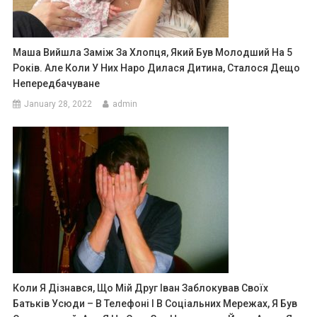
Маша Вийшла Заміж За Хлопця, Який Був Молодший На 5
Років. Але Коли У Них Наро Дилася Дитина, Сталося Дещо
Непередбачуване
January 28, 2022
admin
Коли Я Дізнався, Що Мій Друг Іван Заблокував Своїх
Батьків Усюди – В Телефоні І В Соціальних Мережах, Я Був