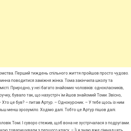
айомства. Перший тиждень спільного життя пройшов просто чудово.
винна поводитися заміжня жінка. Тома закінчила школу та
місті. Природно, у неї багато знайомих чоловіків: однокласників,
 ручку, бувало так, що назустріч їм йшов знайомий Томи. Звісно,
– Хто це був? – питав Артур. – Однокурсник. – У тебе щось із ним
льш менш зрозуміло. Ходімо далі. Тобто це Артур пішов далі.
оловік Томі. І суворо стежив, щоб вона не зустрічалася з подругами.
якою товаришували з першого класу. – Її я знаю вже сімнадцять