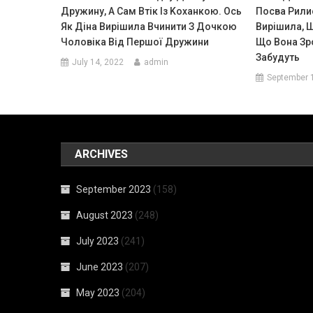
Дружину, А Сам Втік Із Kоханкою. Ось
Посва Рилис
Як Діна Вирішила Вчинити З Дочкою
Вирішила, Щ
Чоловіка Від Першої Дружини
Що Вона Зро
Забудуть
July 14, 2022
admin
September 
ARCHIVES
September 2023
(158)
August 2023
(248)
July 2023
(241)
June 2023
(207)
May 2023
(204)