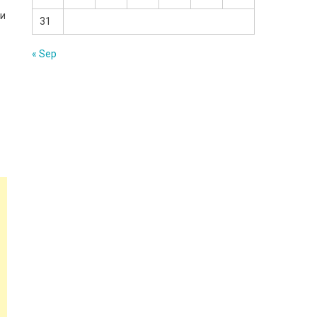
ли
31
« Sep