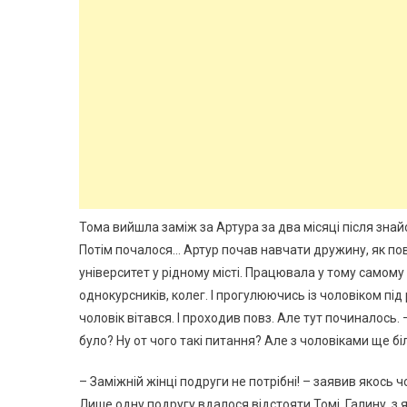
Тома вийшла заміж за Артура за два місяці після зн
Потім почалося… Артур почав навчати дружину, як по
університет у рідному місті. Працювала у тому самому 
однокурсників, колег. І прогулюючись із чоловіком під
чоловік вітався. І проходив повз. Але тут починалось. 
було? Ну от чого такі питання? Але з чоловіками ще бі
– Заміжній жінці подруги не потрібні! – заявив якось ч
Лише одну подругу вдалося відстояти Томі. Галину, з 