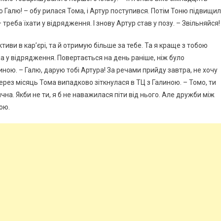
аю Галю! – обу рилася Тома, і Артур поступився. Потім Тоню підвищи
 треба їхати у відрядження. І знову Артур став у позу. – Звільняйся!
тиви в кар’єрі, та й отримую більше за тебе. Та я краще з тобою
ла у відрядження. Повертається на день раніше, ніж було
ною. – Галю, дарую тобі Артура! За речами прийду завтра, не хочу
Через місяць Тома випадково зіткнулася в ТЦ з Галиною. – Томо, ти
ячна. Якби не ти, я б не наважилася піти від нього. Але дружби між
ою.