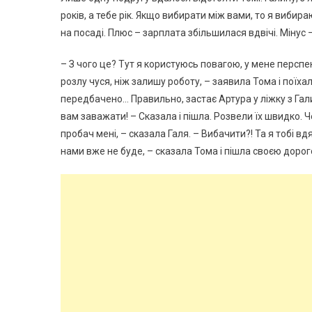
років, а тебе рік. Якщо вибирати між вами, то я вибир
на посаді. Плюс – зарплата збільшилася вдвічі. Мінус –
– З чого це? Тут я користуюсь повагою, у мене перспек
розлу чуся, ніж залишу роботу, – заявила Тома і поїха
передбачено… Правильно, застає Артура у ліжку з Гали
вам заважати! – Сказала і пішла. Розвели їх швидко. 
пробач мені, – сказала Галя. – Вибачити?! Та я тобі вд
нами вже не буде, – сказала Тома і пішла своєю дорог