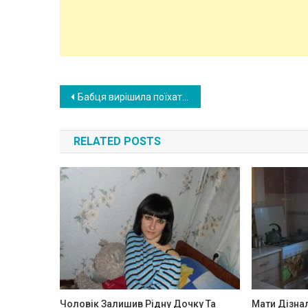
Post
Бабця вирішила поїхати до санаторію, підкріпити здоров’я. І незабаром дід отримав від неї листа, що в неї з’явився інший. Це стало найкращим днем у житті діда!
navigation
RELATED POSTS
Чоловік Залишив Рідну Дочку Та
Мати Дізна