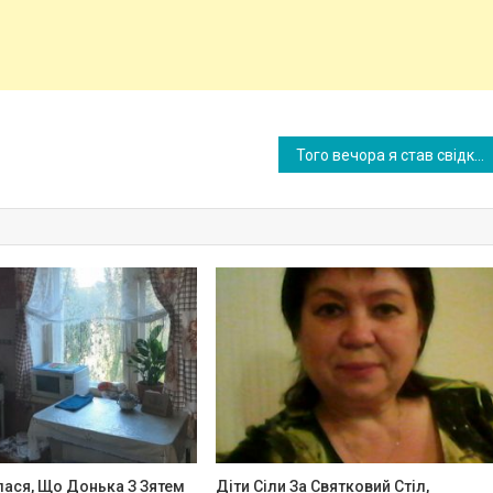
Того вечора я став свідком того, як дружина nлакала від слів нашого сина. Тоді я зважився на крок, який змінив все наше життя
лася, Що Донька З Зятем
Діти Сіли За Святковий Стіл,