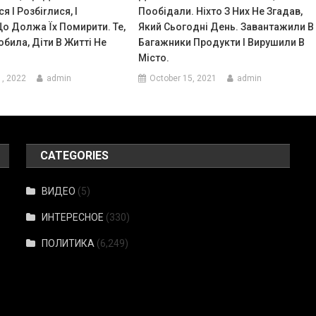
я І Розбіrлися, І
Пообідали. Ніхто З Них Не Згадав,
о Должа Їх Помирити. Те,
Який Сьогодні День. Завантажили В
била, Діти В Житті Не
Багажники Продукти І Вирушили В
Місто.
1, 2022
admin
October 15, 2021
admin
CATEGORIES
ВИДЕО
(5)
ИНТЕРЕСНОЕ
(330)
ПОЛИТИКА
(6,249)