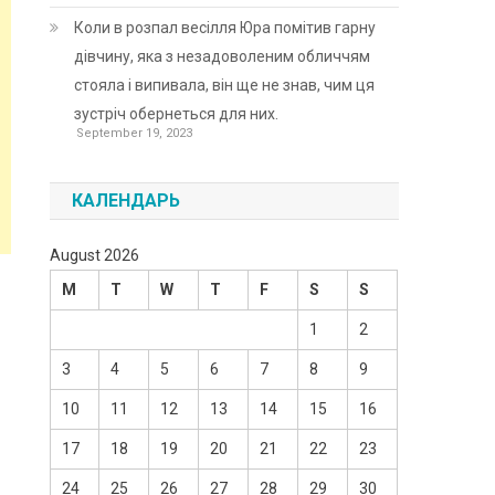
Коли в розпал весілля Юра помітив гарну
дівчину, яка з незадоволеним обличчям
стояла і випивала, він ще не знав, чим ця
зустріч обернеться для них.
September 19, 2023
КАЛЕНДАРЬ
August 2026
M
T
W
T
F
S
S
1
2
3
4
5
6
7
8
9
10
11
12
13
14
15
16
17
18
19
20
21
22
23
24
25
26
27
28
29
30