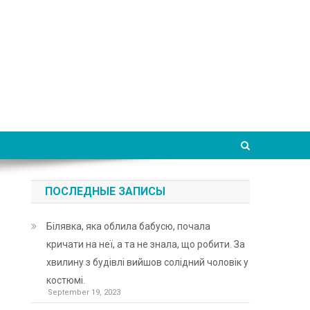
ПОСЛЕДНЫЕ ЗАПИСЫ
Білявка, яка облила бабусю, почала
кричати на неї, а та не знала, що робити. За
хвилину з будівлі вийшов солідний чоловік у
костюмі.
September 19, 2023