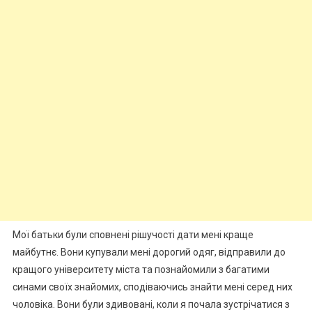
Мої батьки були сповнені рішучості дати мені краще
майбутнє. Вони купували мені дорогий одяг, відправили до
кращого університету міста та познайомили з багатими
синами своїх знайомих, сподіваючись знайти мені серед них
чоловіка. Вони були здивовані, коли я почала зустрічатися з