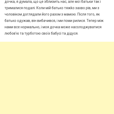
дочка, я думала, що це зблизить нас, але мої батьки так і
трималися подалі. Коли мій батько тяжkо захво рів, ми з
чоловіком доглядали його разом з мамою. Після того, як
батько одужав, він вибачився, і ми поми рилися. Тепер між
нами все нормально, і моя дочка може насолоджуватися
любов’ю та турботою своїх бабусі та дідуся.