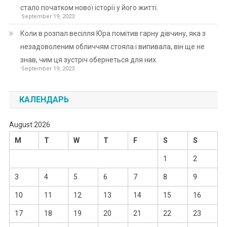
стало початком нової історії у його житті.
September 19, 2023
Коли в розпал весілля Юра помітив гарну дівчину, яка з
незадоволеним обличчям стояла і випивала, він ще не
знав, чим ця зустріч обернеться для них.
September 19, 2023
КАЛЕНДАРЬ
August 2026
M
T
W
T
F
S
S
1
2
3
4
5
6
7
8
9
10
11
12
13
14
15
16
17
18
19
20
21
22
23