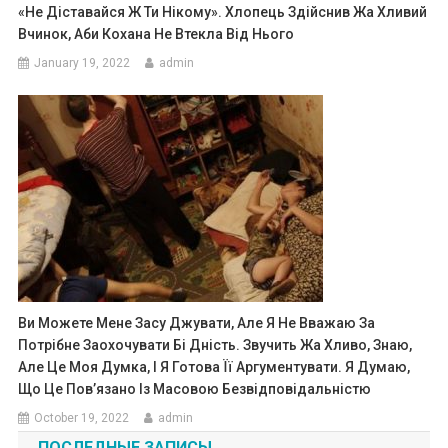
«Не Діставайся Ж Ти Нікому». Хлопець Здійснив Жа Хливий
Вчинок, Аби Кохана Не Втекла Від Нього
January 19, 2022
admin
Ви Можете Мене Засу Джувати, Але Я Не Вважаю За
Потрібне Заохочувати Бі Дність. Звучить Жа Хливо, Знаю,
Але Це Моя Думка, І Я Готова Її Аргументувати. Я Думаю,
Що Це Пов’язано Із Масовою Безвідповідальністю
October 19, 2022
admin
ПОСЛЕДНЫЕ ЗАПИСЫ