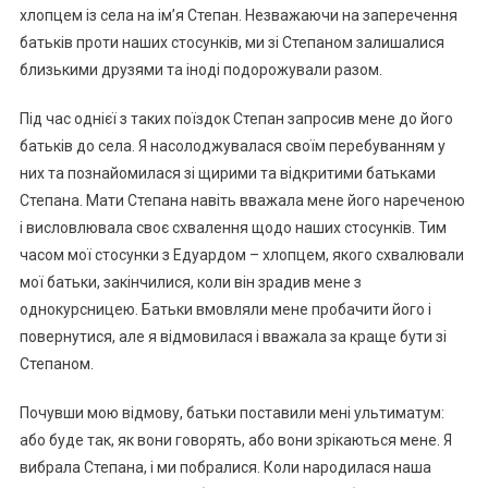
хлопцем із села на ім’я Степан. Незважаючи на заперечення
батьків проти наших стосунків, ми зі Степаном залишалися
близькими друзями та іноді подорожували разом.
Під час однієї з таких поїздок Степан запросив мене до його
батьків до села. Я насолоджувалася своїм перебуванням у
них та познайомилася зі щирими та відкритими батьками
Степана. Мати Степана навіть вважала мене його нареченою
і висловлювала своє схвалення щодо наших стосунків. Тим
часом мої стосунки з Едуардом – хлопцем, якого схвалювали
мої батьки, закінчилися, коли він зрадив мене з
однокурсницею. Батьки вмовляли мене пробачити його і
повернутися, але я відмовилася і вважала за краще бути зі
Степаном.
Почувши мою відмову, батьки поставили мені ультиматум:
або буде так, як вони говорять, або вони зрікаються мене. Я
вибрала Степана, і ми побралися. Коли народилася наша