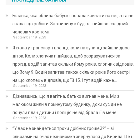
Білявка, яка облила бабусю, почала кричати на неї, а та не
знала, що робити. За хвилину з будівлі вийшов солідний
чоловік у костюмі.
September 19, 2023
Я їхала у транспорті вранці, коли на зупинці зайшли двоє
діток. Коли хлопчик підійшов, щоб розрахуватися за
проїзд, водій запитав скільки йому років, хлопчик відповів,
що йому 9. Водій запитав також скільки років його сестрі,
на що хлопець відповів, що їй 15. І тут водій каже…
September 19, 2023
Дізнавшись, що я вагітна, батько вигнав мене. Ми з
малюком жили в покинутому будинку, доки сусіди не
почули плач дитини і поліція не відібрала її в мене.
September 19, 2023
”У вас не знайдеться трохи дрібних грошей?” – зі
сльозами на очах незнайомка звернулася до Кирила. Це і