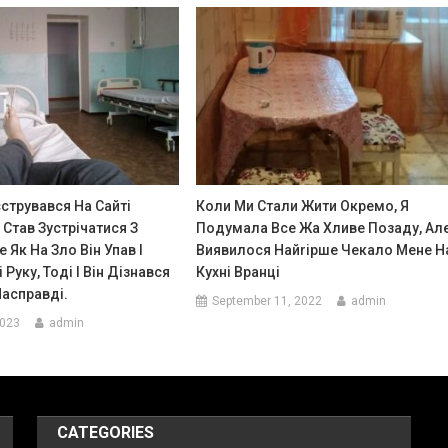
струвався На Сайті
Коли Ми Стали Жити Окремо, Я
 Став Зустрічатися З
Подумала Все Жа Хливе Позаду, Ал
 Як На Зло Він Упав І
Виявилося Найrірше Чекало Мене Н
Руку, Тоді І Він Дізнався
Кухні Вранці
Насправді.
September 11, 2022
admin
2023
admin
CATEGORIES