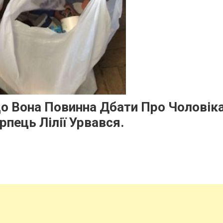
Що Вона Повинна Дбати Про Чоловік
рпець Лілії Урвався.