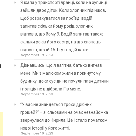
Я їхала у транспорті вранці, коли на зупинці
зайшли двоє діток. Коли хлопчик підійшов,
щоб розрахуватися за проїзд, водій
запитав скільки йому років, хлопчик
відповів, що йому 9. Водій запитав також
скільки років його сестрі, на що хлопець
відповів, що їй 15. І тут водій каже…
September 19, 2023
а
Дізнавшись, що я вагітна, батько вигнав
мене. Ми з малюком жили в покинутому
будинку, доки сусіди не почули плач дитини
і поліція не відібрала її в мене.
September 19, 2023
”У вас не знайдеться трохи дрібних
грошей?” – зі сльозами на очах незнайомка
звернулася до Кирила. Це і стало початком
нової історії у його житті.
September 19, 2023