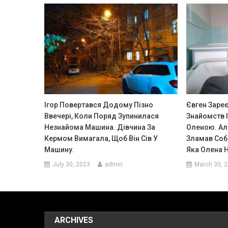
Ігор Повертався Додому Пізно
Євген Зареє
Ввечері, Коли Поряд Зупинилася
Знайомств І
Незнайома Машина. Дівчина За
Оленою. Але
Кермом Вимагала, Щоб Він Сів У
Зламав Собі 
Машину.
Яка Олена 
July 30, 2023
admin
March 30, 
ARCHIVES