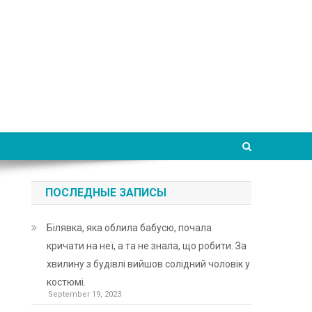
ПОСЛЕДНЫЕ ЗАПИСЫ
Білявка, яка облила бабусю, почала
кричати на неї, а та не знала, що робити. За
хвилину з будівлі вийшов солідний чоловік у
костюмі.
September 19, 2023