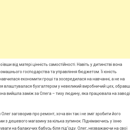
ївши від матері цінність самостійності. Навіть у дитинстві вона
домашнього господарства та управління бюджетом. Її юність
навчилася економити гроші та зосередилася на навчанні, а не на
Ліля влаштувалася бухгалтером у невеликий виробничий цех, обрав
вона вийшла заміж за Олега – тиху людину, яка працювала на заводі
м Олег заговорив про ремонт, хоча він так і не зміг зробити його
тами з дешевого магазину за кілька зупинок. Піднімаючись у їхню
уваги на балакучих бабусь біля під’їзду. Олег, незважаючи на свої