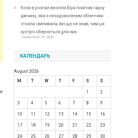
Коли в розпал весілля Юра помітив гарну
дівчину, яка з незадоволеним обличчям
стояла і випивала, він ще не знав, чим ця
зустріч обернеться для них.
September 19, 2023
КАЛЕНДАРЬ
August 2026
M
T
W
T
F
S
S
ши
1
2
3
4
5
6
7
8
9
10
11
12
13
14
15
16
17
18
19
20
21
22
23
24
25
26
27
28
29
30