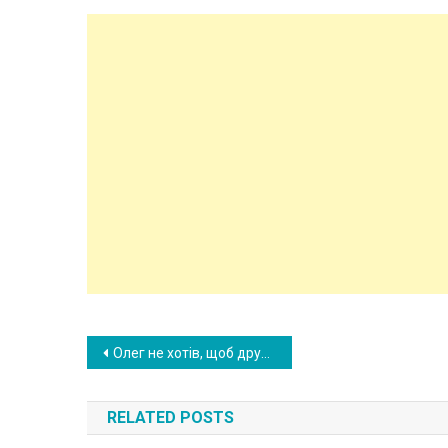
Post
Олег не хотів, щоб дружина разом із ним їхала на ювілей матері. А коли вони таки поїхали туди разом, Олег зумів зіпсувати свято дружині.
navigation
RELATED POSTS