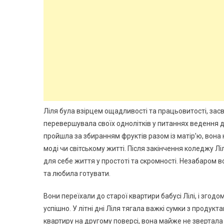
Ліля була взірцем ощадливості та працьовитості, засво
перевершувала своїх однолітків у питаннях ведення 
пройшла за збиранням фруктів разом із матір’ю, вона 
моді чи світському житті. Після закінчення коледжу 
для себе життя у простоті та скромності. Незабаром 
та любила готувати.
Вони переїхали до старої квартири бабусі Лілі, і згодо
успішно. У літні дні Ліля тягала важкі сумки з продук
квартиру на другому поверсі, вона майже не звертала 