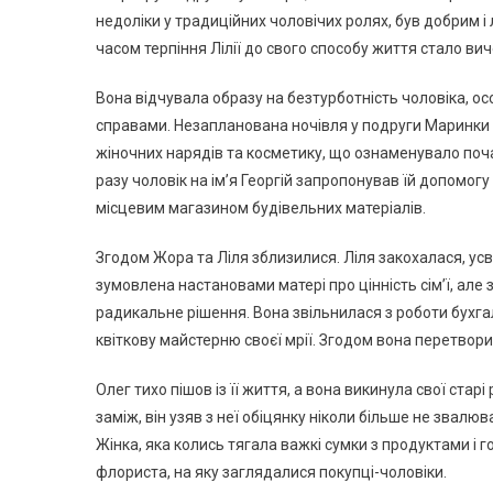
недоліки у традиційних чоловічих ролях, був добрим і
часом терпіння Лілії до свого способу життя стало ви
Вона відчувала образу на безтурботність чоловіка, о
справами. Незапланована ночівля у подруги Маринки 
жіночних нарядів та косметику, що ознаменувало почат
разу чоловік на ім’я Георгій запропонував їй допомо
місцевим магазином будівельних матеріалів.
Згодом Жора та Ліля зблизилися. Ліля закохалася, ус
зумовлена настановами матері про цінність сім’ї, але 
радикальне рішення. Вона звільнилася з роботи бухга
квіткову майстерню своєї мрії. Згодом вона перетвор
Олег тихо пішов із її життя, а вона викинула свої стар
заміж, він узяв з неї обіцянку ніколи більше не звалюв
Жінка, яка колись тягала важкі сумки з продуктами і
флориста, на яку заглядалися покупці-чоловіки.