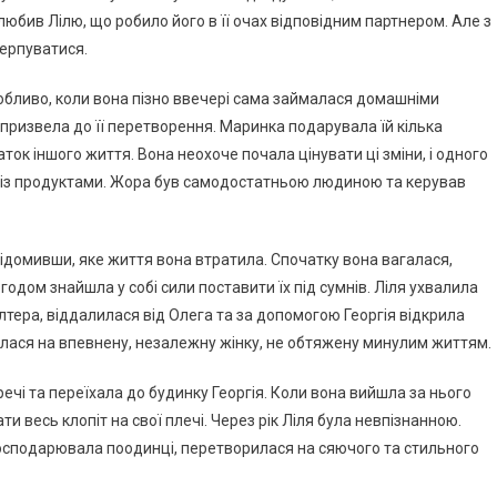
 любив Лілю, що робило його в її очах відповідним партнером. Але з
черпуватися.
собливо, коли вона пізно ввечері сама займалася домашніми
призвела до її перетворення. Маринка подарувала їй кілька
ок іншого життя. Вона неохоче почала цінувати ці зміни, і одного
гу із продуктами. Жора був самодостатньою людиною та керував
відомивши, яке життя вона втратила. Спочатку вона вагалася,
згодом знайшла у собі сили поставити їх під сумнів. Ліля ухвалила
лтера, віддалилася від Олега та за допомогою Георгія відкрила
илася на впевнену, незалежну жінку, не обтяжену минулим життям.
і речі та переїхала до будинку Георгія. Коли вона вийшла за нього
ати весь клопіт на свої плечі. Через рік Ліля була невпізнанною.
 господарювала поодинці, перетворилася на сяючого та стильного