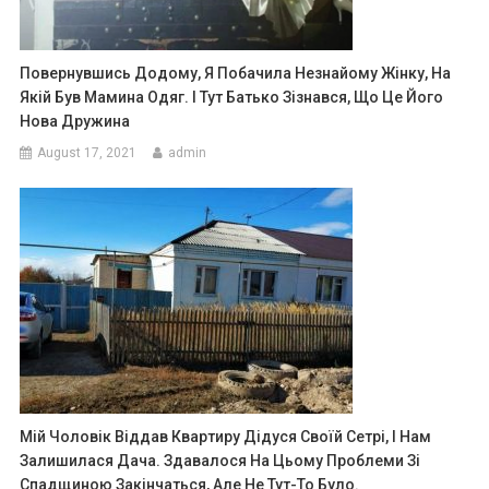
Повернувшись Додому, Я Побачила Незнайому Жінку, На
Якій Був Мамина Одяг. І Тут Батько Зізнався, Що Це Його
Нова Дружина
August 17, 2021
admin
Мій Чоловік Віддав Квартиру Дідуся Своїй Сетрі, І Нам
Залишилася Дача. Здавалося На Цьому Проблеми Зі
Спадщиною Закінчаться, Але Не Тут-То Було.