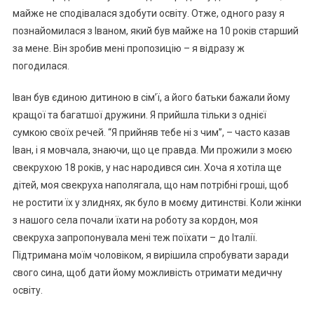
майже не сподівалася здобути освіту. Отже, одного разу я
познайомилася з Іваном, який був майже на 10 років старший
за мене. Він зробив мені пропозицію – я відразу ж
погодилася.
Іван був єдиною дитиною в сім’ї, а його батьки бажали йому
кращої та багатшої дружини. Я прийшла тільки з однієї
сумкою своїх речей. “Я прийняв тебе ні з чим”, – часто казав
Іван, і я мовчала, знаючи, що це правда. Ми прожили з моєю
свекрухою 18 років, у нас народився син. Хоча я хотіла ще
дітей, моя свекруха наполягала, що нам потрібні гроші, щоб
не ростити їх у злиднях, як було в моєму дитинстві. Коли жінки
з нашого села почали їхати на роботу за кордон, моя
свекруха запропонувала мені теж поїхати – до Італії.
Підтримана моїм чоловіком, я вирішила спробувати заради
свого сина, щоб дати йому можливість отримати медичну
освіту.