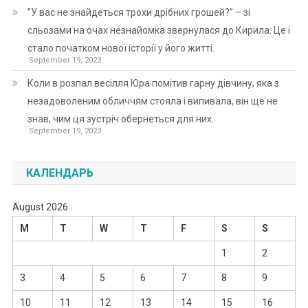
”У вас не знайдеться трохи дрібних грошей?” – зі
сльозами на очах незнайомка звернулася до Кирила. Це і
стало початком нової історії у його житті.
September 19, 2023
Коли в розпал весілля Юра помітив гарну дівчину, яка з
незадоволеним обличчям стояла і випивала, він ще не
знав, чим ця зустріч обернеться для них.
September 19, 2023
КАЛЕНДАРЬ
August 2026
M
T
W
T
F
S
S
1
2
3
4
5
6
7
8
9
10
11
12
13
14
15
16