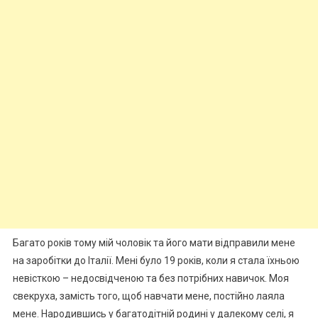
Багато років тому мій чоловік та його мати відправили мене
на заробітки до Італії. Мені було 19 років, коли я стала їхньою
невісткою – недосвідченою та без потрібних навичок. Моя
свекруха, замість того, щоб навчати мене, постійно лаяла
мене. Народившись у багатодітній родині у далекому селі, я