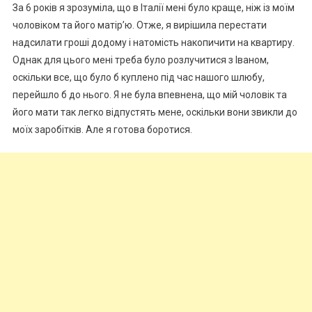
За 6 років я зрозуміла, що в Італії мені було краще, ніж із моїм
чоловіком та його матір’ю. Отже, я вирішила перестати
надсилати гроші додому і натомість накопичити на квартиру.
Однак для цього мені треба було розлучитися з Іваном,
оскільки все, що було б куплено під час нашого шлюбу,
перейшло б до нього. Я не була впевнена, що мій чоловік та
його мати так легко відпустять мене, оскільки вони звикли до
моїх заробітків. Але я готова боротися.