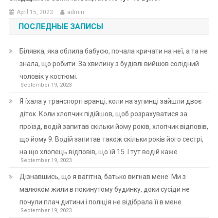
April 15, 2023
admin
ПОСЛЕДНЫЕ ЗАПИСЫ
Білявка, яка облила бабусю, почала кричати на неї, а та не
знала, що робити. За хвилину з будівлі вийшов солідний
чоловік у костюмі.
September 19, 2023
Я їхала у транспорті вранці, коли на зупинці зайшли двоє
діток. Коли хлопчик підійшов, щоб розрахуватися за
проїзд, водій запитав скільки йому років, хлопчик відповів,
що йому 9. Водій запитав також скільки років його сестрі,
на що хлопець відповів, що їй 15. І тут водій каже…
September 19, 2023
Дізнавшись, що я вагітна, батько вигнав мене. Ми з
малюком жили в покинутому будинку, доки сусіди не
почули плач дитини і поліція не відібрала її в мене.
September 19, 2023