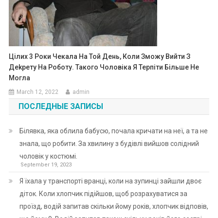
Цілих 3 Роки Чекала На Той День, Коли Зможу Вийти З
Деkрету На Роботу. Такого Чоловіка Я Терпіти Більше Не
Могла
March 12, 2022
admin
ПОСЛЕДНЫЕ ЗАПИСЫ
Білявка, яка облила бабусю, почала кричати на неї, а та не
знала, що робити. За хвилину з будівлі вийшов солідний
чоловік у костюмі.
September 19, 2023
Я їхала у транспорті вранці, коли на зупинці зайшли двоє
діток. Коли хлопчик підійшов, щоб розрахуватися за
проїзд, водій запитав скільки йому років, хлопчик відповів,