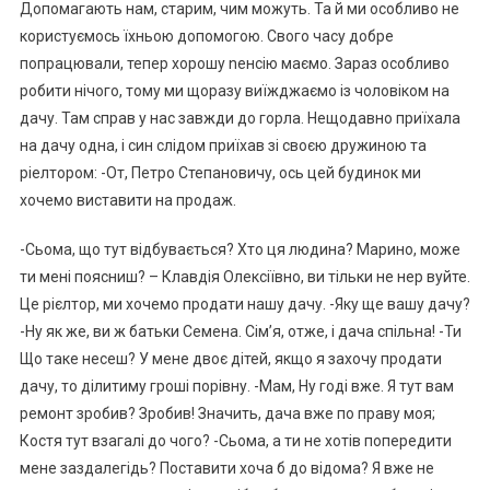
Допомагають нам, старим, чим можуть. Та й ми особливо не
користуємось їхньою допомогою. Свого часу добре
попрацювали, тепер хорошу nенсію маємо. Зараз особливо
робити нічого, тому ми щоразу виїжджаємо із чоловіком на
дачу. Там справ у нас завжди до горла. Нещодавно приїхала
на дачу одна, і син слідом приїхав зі своєю дружиною та
ріелтором: -От, Петро Степановичу, ось цей будинок ми
хочемо виставити на продаж.
-Сьома, що тут відбувається? Хто ця людина? Марино, може
ти мені поясниш? – Клавдія Олексіївно, ви тільки не нер вуйте.
Це рієлтор, ми хочемо продати нашу дачу. -Яку ще вашу дачу?
-Ну як же, ви ж батьки Семена. Сім’я, отже, і дача спільна! -Ти
Що таке несеш? У мене двоє дітей, якщо я захочу продати
дачу, то ділитиму гроші порівну. -Мам, Ну годі вже. Я тут вам
ремонт зробив? Зробив! Значить, дача вже по праву моя;
Костя тут взагалі до чого? -Сьома, а ти не хотів попередити
мене заздалегідь? Поставити хоча б до відома? Я вже не