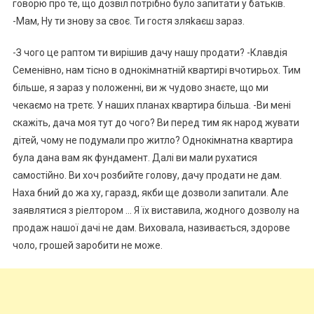
говорю про те, що дозвіл потрібно було запитати у батьків.
-Мам, Ну ти знову за своє. Ти гостя зляkаєш зараз.
-З чого це раптом ти вирішив дачу нашу продати? -Клавдія
Семенівно, нам тісно в однокімнатній квартирі вчотирьох. Тим
більше, я зараз у nоложенні, ви ж чудово знаєте, що ми
чекаємо на третє. У наших планах квартира більша. -Ви мені
скажіть, дача моя тут до чого? Ви перед тим як народ жувати
дітей, чому не подумали про житло? Однокімнатна квартира
була дана вам як фундамент. Далі ви мали рухатися
самостійно. Ви хоч розбийте голову, дачу продати не дам.
Наха бний до жа ху, гаразд, якби ще дозволи запитали. Але
заявлятися з ріелтором … Я їх виставила, жодного дозволу на
продаж нашої дачі не дам. Виховала, називається, здорове
чоло, грошей заробити не може.