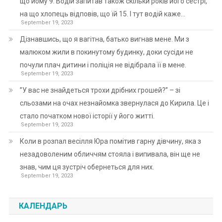
що йому 9. Водій запитав також скільки років його сестрі,
на що хлопець відповів, що їй 15. І тут водій каже…
September 19, 2023
Дізнавшись, що я вагітна, батько вигнав мене. Ми з
малюком жили в покинутому будинку, доки сусіди не
почули плач дитини і поліція не відібрала її в мене.
September 19, 2023
”У вас не знайдеться трохи дрібних грошей?” – зі
сльозами на очах незнайомка звернулася до Кирила. Це і
стало початком нової історії у його житті.
September 19, 2023
Коли в розпал весілля Юра помітив гарну дівчину, яка з
незадоволеним обличчям стояла і випивала, він ще не
знав, чим ця зустріч обернеться для них.
September 19, 2023
КАЛЕНДАРЬ