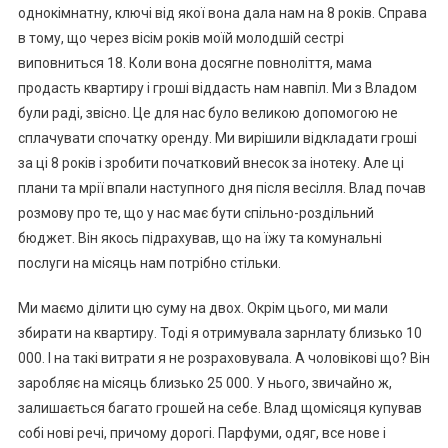
однокімнатну, ключі від якої вона дала нам на 8 років. Справа
в тому, що через вісім років моїй молодшій сестрі
виповниться 18. Коли вона досягне повноліття, мама
продасть квартиру і гроші віддасть нам навпіл. Ми з Владом
були раді, звісно. Це для нас було великою допомогою не
сплачувати спочатку оренду. Ми вирішили відкладати гроші
за ці 8 років і зробити початковий внесок за інотеку. Але ці
плани та мрії впали наступного дня після весілля. Влад почав
розмову про те, що у нас має бути спільно-роздільний
бюджет. Він якось підрахував, що на їжу та комунальні
послуги на місяць нам потрібно стільки.
Ми маємо ділити цю суму на двох. Окрім цього, ми мали
збирати на квартиру. Тоді я отримувала зарнлату близько 10
000. І на такі витрати я не розраховувала. А чоловікові що? Він
заробляє на місяць близько 25 000. У нього, звичайно ж,
залишається багато грошей на себе. Влад щомісяця купував
собі нові речі, причому дорогі. Парфуми, одяг, все нове і