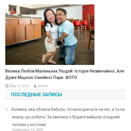
Велика Любов Маленьких Людей: Історія Незвичайної, Але
Дуже Міцною Сімейної Пари. ФОТО
May 4, 2021
admin
ПОСЛЕДНЫЕ ЗАПИСЫ
Білявка, яка облила бабусю, почала кричати на неї, а та не
знала, що робити. За хвилину з будівлі вийшов солідний
чоловік у костюмі.
September 19, 2023