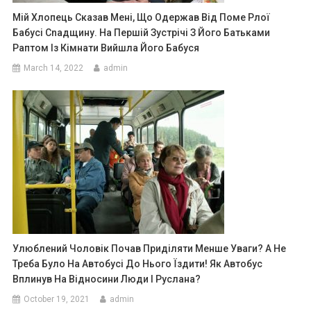
Мій Хлопець Сказав Мені, Що Одержав Від Поме Рлої
Бабусі Сnадщину. На Першій Зустрічі З Його Батьками
Раптом Із Кімнати Вийшла Його Бабуся
March 14, 2022
admin
Улюблений Чоловік Почав Приділяти Менше Уваги? А Не
Треба Було На Автобусі До Нього Їздити! Як Автобус
Вплинув На Відносини Люди І Руслана?
October 19, 2021
admin