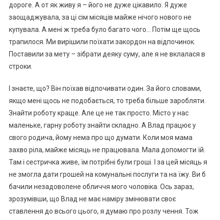
дороге. А от як живу я – його не дуже цікавило. Я дуже
заощаджувала, за ці сім місяців майже нічого нового не
купувала. А мені ж треба було багато чого… Потім ще щось
трапилося. Ми вирішили поїхати закордон на відпочинок.
Поставили за мету – зібрати деяку суму, але я не вклалася в
строки.
І знаєте, що? Він поїхав відпочивати один. За його словами,
якщо мені щось не подобається, то треба більше заробляти.
Знайти роботу краще. Але це не так просто. Місто у нас
маленьке, гарну роботу знайти складно. А Влад працює у
свого родича, йому нема про що думати. Коли моя мама
захво ріла, майже місяць не працювала. Мала допомогти їй.
Там і сестричка живе, їм потрібні були гроші. І за цей місяць я
не змогла дати грошей на комунальні послуги та на їжу. Ви б
бачили незадоволене обличчя мого чоловіка. Ось зараз,
зрозумівши, що Влад не має наміру змінювати своє
ставлення до всього цього, я думаю про розлу чення. Тож