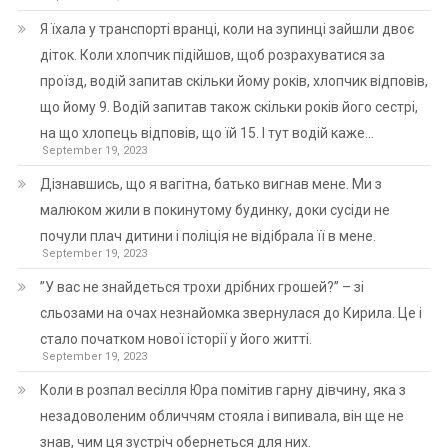
Я їхала у транспорті вранці, коли на зупинці зайшли двоє
діток. Коли хлопчик підійшов, щоб розрахуватися за
проїзд, водій запитав скільки йому років, хлопчик відповів,
що йому 9. Водій запитав також скільки років його сестрі,
на що хлопець відповів, що їй 15. І тут водій каже…
September 19, 2023
Дізнавшись, що я вагітна, батько вигнав мене. Ми з
малюком жили в покинутому будинку, доки сусіди не
почули плач дитини і поліція не відібрала її в мене.
September 19, 2023
”У вас не знайдеться трохи дрібних грошей?” – зі
сльозами на очах незнайомка звернулася до Кирила. Це і
стало початком нової історії у його житті.
September 19, 2023
Коли в розпал весілля Юра помітив гарну дівчину, яка з
незадоволеним обличчям стояла і випивала, він ще не
знав, чим ця зустріч обернеться для них.