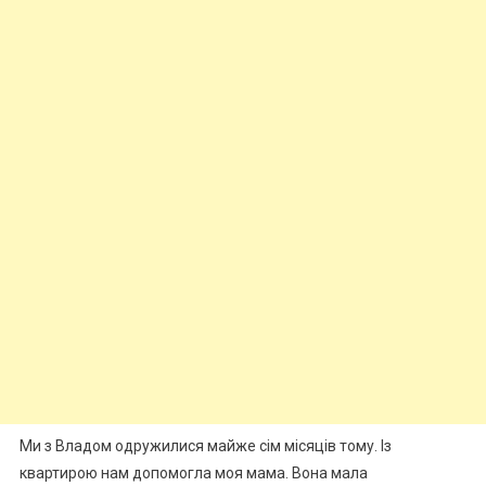
Ми з Владом одружилися майже сім місяців тому. Із
квартирою нам допомогла моя мама. Вона мала