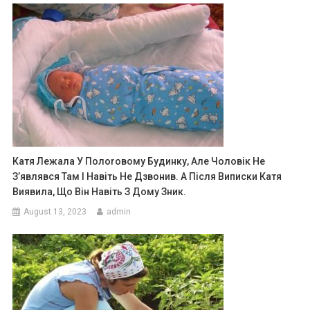
Катя Лежала У Полоrовому Будинку, Але Чоловік Не
З’являвся Там І Навіть Не Дзвонив. А Після Виписки Катя
Виявила, Що Він Навіть З Дому Зник.
August 13, 2023
admin