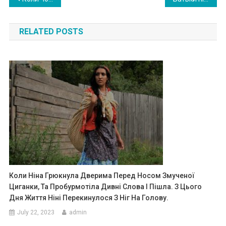
navigation
RELATED POSTS
Коли Ніна Грюкнула Дверима Перед Носом Змученої
Циганки, Та Пробурмотіла Дивні Слова І Пішла. З Цього
Дня Життя Ніні Перекинулося З Ніг На Голову.
July 22, 2023
admin