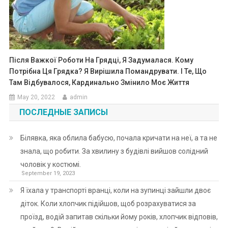
Після Важкої Роботи На Грядці, Я Задумалася. Кому
Потрібна Ця Грядка? Я Вирішила Помандрувати. І Те, Що
Там Відбувалося, Кардинально Змінило Моє Життя
May 20, 2022
admin
ПОСЛЕДНЫЕ ЗАПИСЫ
Білявка, яка облила бабусю, почала кричати на неї, а та не
знала, що робити. За хвилину з будівлі вийшов солідний
чоловік у костюмі.
September 19, 2023
Я їхала у транспорті вранці, коли на зупинці зайшли двоє
діток. Коли хлопчик підійшов, щоб розрахуватися за
проїзд, водій запитав скільки йому років, хлопчик відповів,