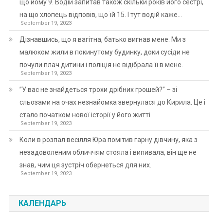
що йому 9. Водій запитав також скільки років його сестрі,
на що хлопець відповів, що їй 15. І тут водій каже…
September 19, 2023
Дізнавшись, що я вагітна, батько вигнав мене. Ми з
малюком жили в покинутому будинку, доки сусіди не
почули плач дитини і поліція не відібрала її в мене.
September 19, 2023
”У вас не знайдеться трохи дрібних грошей?” – зі
сльозами на очах незнайомка звернулася до Кирила. Це і
стало початком нової історії у його житті.
September 19, 2023
Коли в розпал весілля Юра помітив гарну дівчину, яка з
незадоволеним обличчям стояла і випивала, він ще не
знав, чим ця зустріч обернеться для них.
September 19, 2023
КАЛЕНДАРЬ