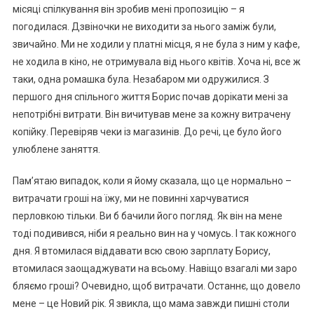
місяці спілкування він зробив мені пропозицію – я
погодилася. Дзвіночки не виходити за нього заміж були,
звичайно. Ми не ходили у платні місця, я не була з ним у кафе,
не ходила в кіно, не отримувала від нього квітів. Хоча ні, все ж
таки, одна ромашка була. Незабаром ми одружилися. З
першого дня спільного життя Борис почав дорікати мені за
непотрібні витрати. Він вичитував мене за кожну витрачену
копійку. Перевіряв чеки із магазинів. До речі, це було його
улюблене заняття.
Пам’ятаю випадок, коли я йому сказала, що це нормально –
витрачати гроші на їжу, ми не повинні харчуватися
перловкою тільки. Ви б бачили його погляд. Як він на мене
тоді подивився, ніби я реально вин на у чомусь. І так кожного
дня. Я втомилася віддавати всю свою зарплату Борису,
втомилася заощаджувати на всьому. Навіщо взагалі ми заро
бляємо гроші? Очевидно, щоб витрачати. Останнє, що довело
мене – це Новий рік. Я звикла, що мама завжди пишні столи