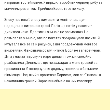
накриває, гостей кличе. Я вирішила зробити червону рибу за
маминим рецептом. Прийшов Борис і все по колу.
Знову претензії, знову вимовляти мені почав, що я
недоцільно витрачаю гроші. Поліз ще потім у пакети –
дивитися чеки. Два тижні зі мною не розмовляв. Не
розмовляв зі мною, але по пакетах продовжував лазити. Я
купувала все за свій рахунок, а він продовжував мені все
вимовляти. Я вирішила розлу читися. Боря не заперечував.
Діти у нас за півроку не наро дилися, тож ми спокійно
розійաлися. Дивно, що ще не зажадав із мене грошей за
проживання. Я повернулася додому, прожила з батьками
півмісяця. Час, який я провела з Борисом, мав свої плюси: я
накопичила грошей. Зараз винаймаю на них квартиру.