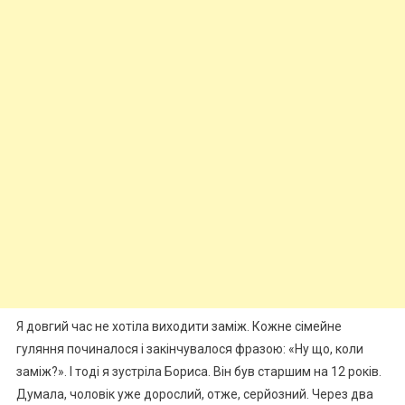
Я довгий час не хотіла виходити заміж. Кожне сімейне
гуляння починалося і закінчувалося фразою: «Ну що, коли
заміж?». І тоді я зустріла Бориса. Він був старшим на 12 років.
Думала, чоловік уже дорослий, отже, серйозний. Через два