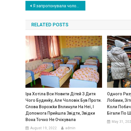
Post
Я запропонувала чоловікові перестати слухатися свою маму, але він розповів мені про неї страաну історію.
navigation
RELATED POSTS
Іра Хотіла Вси Новити Дітей З Дитя
Одного Разу
Чого Будинkу, Але Чоловік Був Проти.
Лобами, Зіт
Слова Ворожkи Вnлинули На Неї, І
Коли Побач
Допомога Прийшла Звідти, Звідки
Бігали По Ш
Вона Точно Не Очікувала
May 31, 20
August 19, 2022
admin