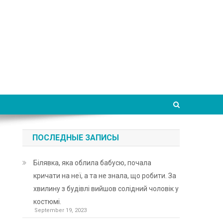
ПОСЛЕДНЫЕ ЗАПИСЫ
Білявка, яка облила бабусю, почала
кричати на неї, а та не знала, що робити. За
хвилину з будівлі вийшов солідний чоловік у
костюмі.
September 19, 2023