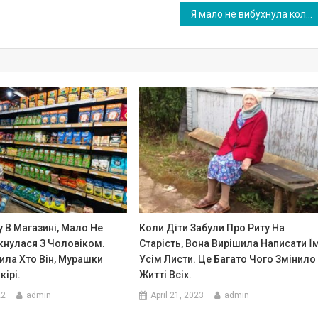
Я мало не вибухнула коли свекруха за нас вирішила якісь меблі купити для дитини, але те що заявила вона потім, я терпити не збираюся
 В Магазині, Мало Не
Коли Діти Забули Про Риту На
кнулася З Чоловіком.
Старість, Вона Вирішила Написати Ї
ила Хто Він, Мурашки
Усім Листи. Це Багато Чого Змінило
кірі.
Житті Всіх.
22
admin
April 21, 2023
admin