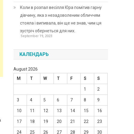
Коли в розпал весілля Юра помітив гарну
дівчину, яка з незадоволеним обличчям
стояла і випивала, він ще не знав, чим ця
зустріч обернеться для них.
September 19, 2023
КАЛЕНДАРЬ
August 2026
M
T
W
T
F
S
S
1
2
3
4
5
6
7
8
9
10
11
12
13
14
15
16
н
17
18
19
20
21
22
23
24
25
26
27
28
29
30