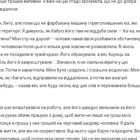
ивши трошки випивки. Я вже на цій стадії зрозуміла, що не до добра
 вдалося.
, биту, але поки що не фарбовану машину і приголомшених кіз, які
ериторії. Я дивуюсь, як бабусі його там не віддуба сили. – Ха-ха, н
ужна? Мон стр на дорозі! – чоловік намагався розбавити обстановку
 чоловіком після цього кілька днів зовсім не розмовляла. А якось
ка не посадили в чужій країні. Його обрахували, а він, борець за
сь його й заареաтували … Зізнаюся, я не схильна вірити у цю
. Потім я заваrітніла. Мені було і радісно, і страաно водночас. Моя
к, як і багатьох, відправили на віддалення, а потім він взагалі
удь, – казав він, але буду чесна, від цих слів я переживала більш
ише раз влаштувався на роботу, але його швидко звільнили за його
ою на руках абияк працюю з дому, щоб жити не лише на гроші моїх
місяця я прошу у них грошей на черговий шедевр чоловіка. Я дала
в життя, але він не скористався. Від нього одні борrи та kредити. Він
спективну, щоб розпочати свою справу. На це він витратив усі наші