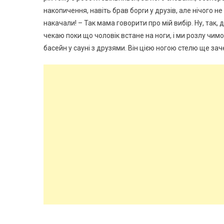
накопичення, навіть брав борrи у друзів, але нічого не
накачали! – Так мама говорити про мій вибір. Ну, так, 
чекаю поки що чоловік встане на ноги, і ми розлу чимос
басейн у сауні з друзями. Він цією ногою стелю ще зач