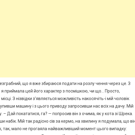
незграбний, що я вже збираюся подати на розлу чення через це. З
 я приймала цей його характер з посмішкою, чи що… Просто,
 місці. З нізвідки з’являється можливість накосячіть-і мій чоловік
упивши машину і з цього приводу запросивши нас всіх на дачу. Мій
 – Дай покататися, га? — попросив він з очима, як у кота зі Шрека.
ши набік. Мій так радісно сів за кермо, на хвилину я подумала, що ві
х, так, мало не прогаяла найважливіший момент цього випадку: