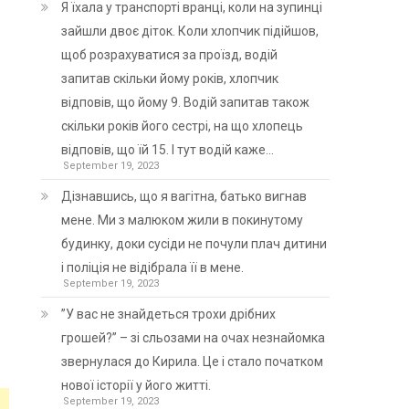
Я їхала у транспорті вранці, коли на зупинці
зайшли двоє діток. Коли хлопчик підійшов,
щоб розрахуватися за проїзд, водій
запитав скільки йому років, хлопчик
відповів, що йому 9. Водій запитав також
скільки років його сестрі, на що хлопець
відповів, що їй 15. І тут водій каже…
September 19, 2023
Дізнавшись, що я вагітна, батько вигнав
мене. Ми з малюком жили в покинутому
будинку, доки сусіди не почули плач дитини
і поліція не відібрала її в мене.
September 19, 2023
”У вас не знайдеться трохи дрібних
грошей?” – зі сльозами на очах незнайомка
звернулася до Кирила. Це і стало початком
нової історії у його житті.
September 19, 2023