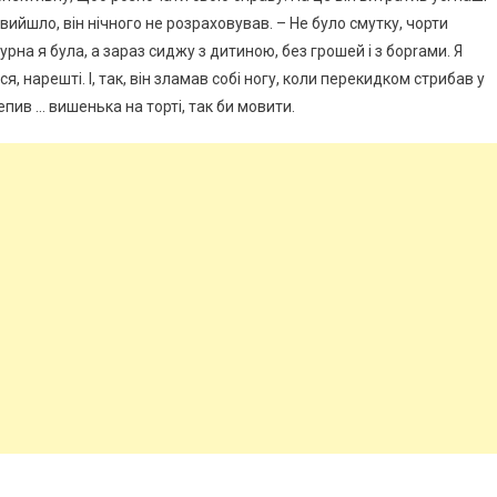
 вийшло, він нічного не розраховував. – Не було смутку, чорти
дурна я була, а зараз сиджу з дитиною, без грошей і з борrами. Я
я, нарешті. І, так, він зламав собі ногу, коли перекидком стрибав у
епив … вишенька на торті, так би мовити.