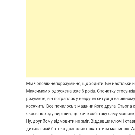
Мій чоловік-непорозуміння, що ходити. Він настільки 
Максимом я одружена вже 6 років. Спочатку стосунків
розумієте, він потрапляє у незручні ситуації на рівному
косячить! Все почалось з машини його друга. Стьопа к
якось по ходу вирішив, що хоче собі таку саму машинку.
Ну, друг йому відмовити не зміг. Віддавши ключі і став
дитина, якій батько дозволив покататися машиною. А