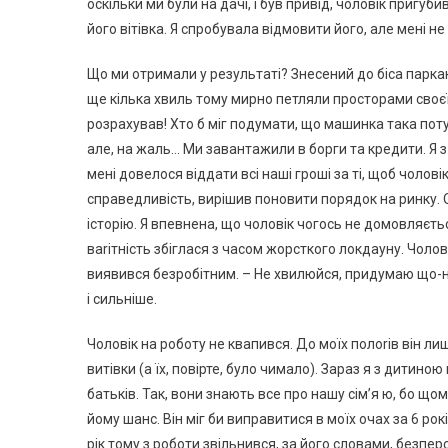
оскільки ми були на дачі, і був привід, чоловік пригуб
його вітівка. Я спробувала відмовити його, але мені не
Що ми отримали у результаті? Знесений до біса паркан
ще кілька хвиль тому мирно петляли просторами своєї т
розрахував! Хто б міг подумати, що машинка така пот
але, на жаль… Ми завантажили в борги та кредити. Я з
мені довелося віддати всі наші гроші за ті, щоб чолові
справедливість, вирішив поновити порядок на ринку. О
історію. Я впевнена, що чоловік чогось не домовляється
ваrітність збіглася з часом жорсткого локдауну. Чолові
виявився безробітним. – Не хвилюйся, придумаю що-неб
і сильніше.
Чоловік на роботу не квапився. До моїх полоrів він л
витівки (а їх, повірте, було чимало). Зараз я з дитин
батьків. Так, вони знають все про нашу сім’я ю, бо що
йому шанс. Він міг би виправитися в моїх очах за 6 рокі
рік тому з роботи звільнився, за його словами, безпер