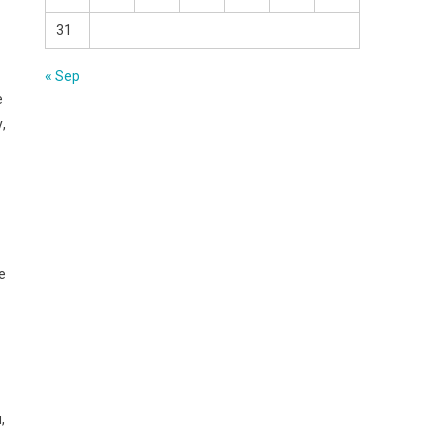
31
« Sep
е
,
е
,