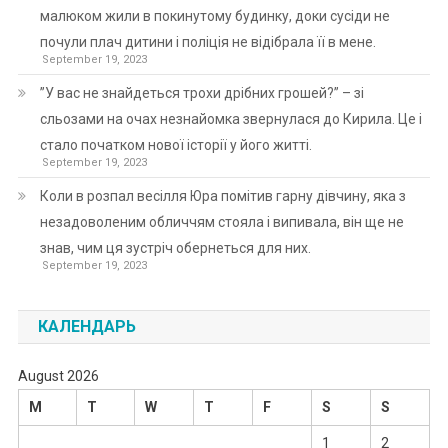
малюком жили в покинутому будинку, доки сусіди не
почули плач дитини і поліція не відібрала її в мене.
September 19, 2023
”У вас не знайдеться трохи дрібних грошей?” – зі
сльозами на очах незнайомка звернулася до Кирила. Це і
стало початком нової історії у його житті.
September 19, 2023
Коли в розпал весілля Юра помітив гарну дівчину, яка з
незадоволеним обличчям стояла і випивала, він ще не
знав, чим ця зустріч обернеться для них.
September 19, 2023
КАЛЕНДАРЬ
August 2026
M
T
W
T
F
S
S
1
2