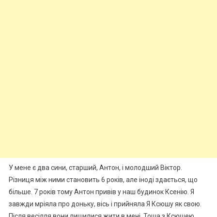
У мене є два сини, старший, Антон, і молодший Віктор.
Різниця між ними становить 6 років, але іноді здається, що
більше. 7 років тому Антон привів у наш будинок Ксенію. Я
завжди мріяла про доньку, вісь і прийняла Я Ксюшу як свою.
Після весілля вони лишилися жити в мені. Тоша з Ксюшею