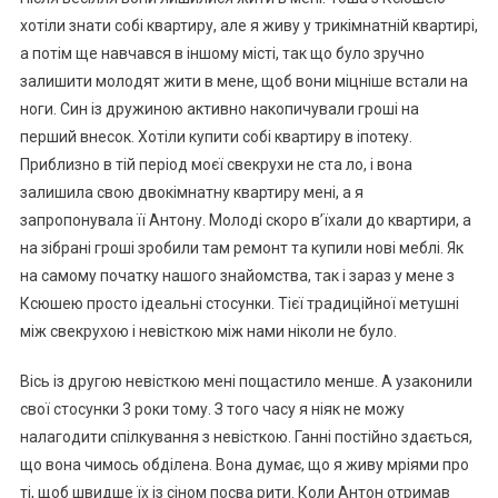
хотіли знати собі квартиру, але я живу у трикімнатній квартирі,
а потім ще навчався в іншому місті, так що було зручно
залишити молодят жити в мене, щоб вони міцніше встали на
ноги. Син із дружиною активно накопичували гроші на
перший внесок. Хотіли купити собі квартиру в іпотеку.
Приблизно в тій період моєї свекрухи не ста ло, і вона
залишила свою двокімнатну квартиру мені, а я
запропонувала її Антону. Молоді скоро в’їхали до квартири, а
на зібрані гроші зробили там ремонт та купили нові меблі. Як
на самому початку нашого знайомства, так і зараз у мене з
Ксюшею просто ідеальні стосунки. Тієї традиційної метушні
між свекрухою і невісткою між нами ніколи не було.
Вісь із другою невісткою мені пощастило менше. А узаконили
свої стосунки 3 роки тому. З того часу я ніяк не можу
налагодити спілкування з невісткою. Ганні постійно здається,
що вона чимось обділена. Вона думає, що я живу мріями про
ті, щоб швидше їх із сіном посва рити. Коли Антон отримав