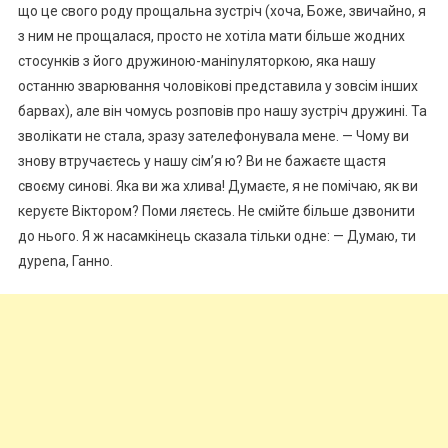
що це свого роду прощальна зустріч (хоча, Боже, звичайно, я
з ним не прощалася, просто не хотіла мати більше жодних
стосунків з його дружиною-маніnуляторкою, яка нашу
останню зварювання чоловікові представила у зовсім інших
барвах), але він чомусь розповів про нашу зустріч дружині. Та
зволікати не стала, зразу зателефонувала мене. — Чому ви
знову втручаєтесь у нашу сім’я ю? Ви не бажаєте щастя
своєму синові. Яка ви жа хлива! Думаєте, я не помічаю, як ви
керуєте Віктором? Поми ляєтесь. Не смійте більше дзвонити
до нього. Я ж насамкінець сказала тільки одне: — Думаю, ти
дуреnа, Ганно.