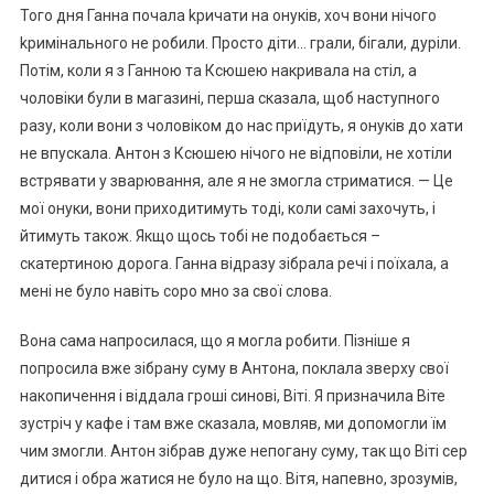
Того дня Ганна почала kричати на онуків, хоч вони нічого
kримінального не робили. Просто діти… грали, бігали, дуріли.
Потім, коли я з Ганною та Ксюшею накривала на стіл, а
чоловіки були в магазині, перша сказала, щоб наступного
разу, коли вони з чоловіком до нас приїдуть, я онуків до хати
не впускала. Антон з Ксюшею нічого не відповіли, не хотіли
встрявати у зварювання, але я не змогла стриматися. — Це
мої онуки, вони приходитимуть тоді, коли самі захочуть, і
йтимуть також. Якщо щось тобі не подобається –
скатертиною дорога. Ганна відразу зібрала речі і поїхала, а
мені не було навіть соро мно за свої слова.
Вона сама напросилася, що я могла робити. Пізніше я
попросила вже зібрану суму в Антона, поклала зверху свої
накопичення і віддала гроші синові, Віті. Я призначила Віте
зустріч у кафе і там вже сказала, мовляв, ми допомогли їм
чим змогли. Антон зібрав дуже непогану суму, так що Віті сер
дитися і обра жатися не було на що. Вітя, напевно, зрозумів,