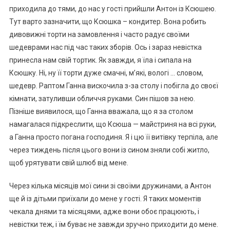
приходила до тями, до нас у гості прийшли Антон із Ксюшею.
Тут варто зазначити, що Ксюшка – кондитер. Вона робить
дивовижні торти на замовлення і часто радує своїми
шедеврами нас під час таких зборів. Ось і зараз невістка
принесла нам свій тортик. Як завжди, я їла і сипала на
Ксюшку. Ні, ну її торти дуже смачні, м’які, вологі … словом,
шедевр. Раптом Ганна вискочила з-за столу і побігла до своєї
кімнати, затуливши обличчя руками. Син пішов за нею.
Пізніше виявилося, що Ганна вважала, що я за столом
намагалася підкреслити, що Ксюша — майстриня на всі руки,
а Ганна просто погана господиня. Я і цю її витівку терпіла, але
через тиждень після цього вони із сином зняли собі житло,
щоб урятувати свій шлюб від мене.
Через кілька місяців мої сини зі своїми дружинами, а Антон
ще й із дітьми приїхали до мене у гості. Я таких моментів
чекала днями та місяцями, адже вони обоє працюють, і
невістки теж, і їм буває не завжди зручно приходити до мене.