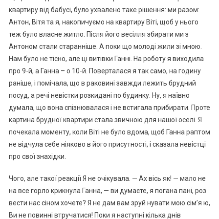
квартиру від бабусі, було ухвалено таке рішення: ми разом:
Антон, Вітя та я, накопичуємо на квартиру Віті, щоб у нього
теж було власне житло. Після його весілля збирати ми з
Антоном стали старанніше. А поки що молоді жили зі мною.
Нам було не тісно, але ці витівки Ганні. На роботу я виходила
про 9-й, а Ганна – о 10-й. Поверталася я так само, на годину
раніше, і помічала, що в раковині завжди лежить брудний
посуд, а речі невістки розкидані по будинку. Ну, я наївно
думала, що вона спізнювалася і не встигала прибирати. Проте
картина брудної квартири стала звичною для нашої оселі. Я
почекала моменту, коли Віті не було вдома, щоб Ганна раптом
не відчула себе ніяково в його присутності, і сказала невістці
про свої знахідки.
Чого, але такої реакції Я не очікувала. — Ах вісь як! — мало не
на все горло крикнула Ганна, — ви думаєте, я погана пані, роз
вести нас сіном хочете? Я не дам вам зруй нувати мою сім’я ю,
Ви не повинні втручатися! Поки я наступні кілька днів