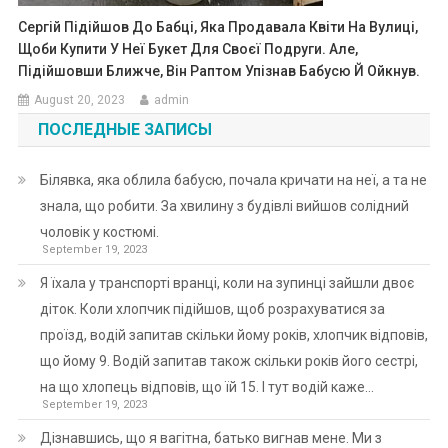
Сергій Підійшов До Бабці, Яка Продавала Квіти На Вулиці,
Щоби Купити У Неї Букет Для Своєї Подруги. Але,
Підійшовши Ближче, Він Раптом Упізнав Бабусю Й Ойкнув.
August 20, 2023
admin
ПОСЛЕДНЫЕ ЗАПИСЫ
Білявка, яка облила бабусю, почала кричати на неї, а та не
знала, що робити. За хвилину з будівлі вийшов солідний
чоловік у костюмі.
September 19, 2023
Я їхала у транспорті вранці, коли на зупинці зайшли двоє
діток. Коли хлопчик підійшов, щоб розрахуватися за
проїзд, водій запитав скільки йому років, хлопчик відповів,
що йому 9. Водій запитав також скільки років його сестрі,
на що хлопець відповів, що їй 15. І тут водій каже…
September 19, 2023
Дізнавшись, що я вагітна, батько вигнав мене. Ми з