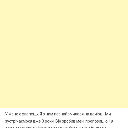
У мене є хлопець. Я з ним познайомилася на вечірці. Ми
зустрічаємося вже 3 роки. Він зробив мені пропозицію, і я