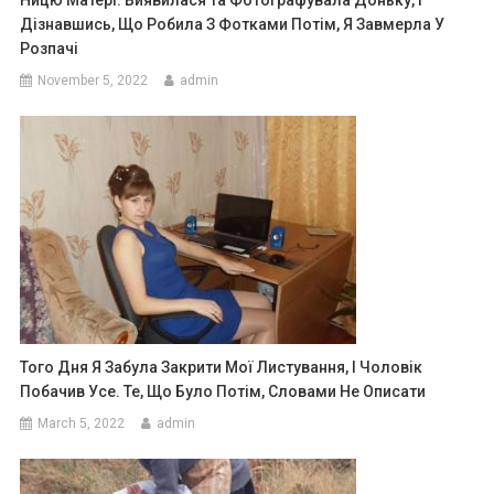
Дізнавшись, Що Робила З Фотками Потім, Я Завмерла У
Розпачі
November 5, 2022
admin
Того Дня Я Забула Закрити Мої Листування, І Чоловік
Побачив Усе. Те, Що Було Потім, Словами Не Описати
March 5, 2022
admin