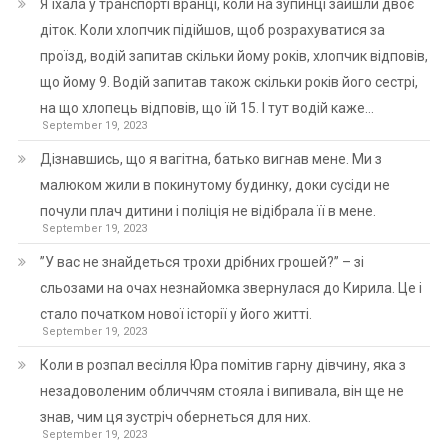
Я їхала у транспорті вранці, коли на зупинці зайшли двоє
діток. Коли хлопчик підійшов, щоб розрахуватися за
проїзд, водій запитав скільки йому років, хлопчик відповів,
що йому 9. Водій запитав також скільки років його сестрі,
на що хлопець відповів, що їй 15. І тут водій каже…
September 19, 2023
Дізнавшись, що я вагітна, батько вигнав мене. Ми з
малюком жили в покинутому будинку, доки сусіди не
почули плач дитини і поліція не відібрала її в мене.
September 19, 2023
”У вас не знайдеться трохи дрібних грошей?” – зі
сльозами на очах незнайомка звернулася до Кирила. Це і
стало початком нової історії у його житті.
September 19, 2023
Коли в розпал весілля Юра помітив гарну дівчину, яка з
незадоволеним обличчям стояла і випивала, він ще не
знав, чим ця зустріч обернеться для них.
September 19, 2023