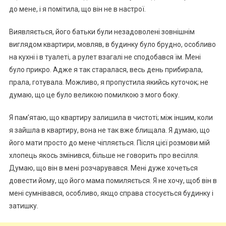
до мене, і я помітила, що він не в настрої.
Виявляється, його батьки були незадоволені зовнішнім
виглядом квартири, мовляв, в будинку було брудно, особливо
на кухні і в туалеті, а рулет взагалі не сподобався їм. Мені
було прикро. Адже я так старалася, весь день прибирала,
прала, готувала. Можливо, я пропустила якийсь куточок; не
думаю, що це було великою помилкою з мого боку.
Я пам’ятаю, що квартиру залишила в чистоті; між іншим, коли
я зайшла в квартиру, вона не так вже блищала. Я думаю, що
його мати просто до мене чіпляється. Після цієї розмови мій
хлопець якось змінився, більше не говорить про весілля.
Думаю, що він в мені розчарувався. Мені дуже хочеться
довести йому, що його мама помиляється. Я не хочу, щоб він в
мені сумнівався, особливо, якщо справа стосується будинку і
затишку.