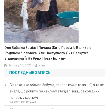
Оля Вийшла Заміж І Почала Жити Разом Із Великою
Родиною Чоловіка. Але Наступного Дня Свекруха
Відправила Її На Річку Прати Білизну
January 16, 2023
admin
ПОСЛЕДНЫЕ ЗАПИСЫ
Білявка, яка облила бабусю, почала кричати на неї, а та не
знала, що робити. За хвилину з будівлі вийшов солідний
чоловік у костюмі.
September 19, 2023