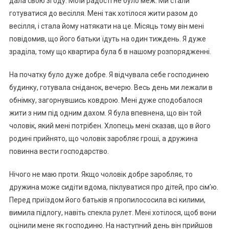
дала свою згоду. Моїй радості не було меж. Ми стали
готуватися до весілля. Мені так хотілося жити разом до
весілля, і стала йому натякати на це. Місяць тому він мені
повідомив, що його батьки їдуть на один тиждень. Я дуже
зраділа, тому що квартира була б в нашому розпорядженні.
На початку було дуже добре. Я відчувала себе господинею
будинку, готувала сніданок, вечерю. Весь день ми лежали в
обнімку, загорнувшись ковдрою. Мені дуже сподобалося
жити з ним під одним дахом. Я була впевнена, що він той
чоловік, який мені потрібен. Хлопець мені сказав, що в його
родині прийнято, що чоловік заробляє гроші, а дружина
повинна вести господарство.
Нічого не маю проти. Якщо чоловік добре заробляє, то
дружина може сидіти вдома, піклуватися про дітей, про сім’ю.
Перед приїздом його батьків я пропилососила всі килими,
вимила підлогу, навіть спекла рулет. Мені хотілося, щоб вони
оцінили мене як господиню. На наступний день він прийшов