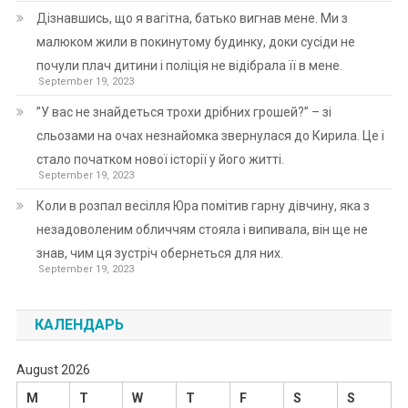
Дізнавшись, що я вагітна, батько вигнав мене. Ми з
малюком жили в покинутому будинку, доки сусіди не
почули плач дитини і поліція не відібрала її в мене.
September 19, 2023
”У вас не знайдеться трохи дрібних грошей?” – зі
сльозами на очах незнайомка звернулася до Кирила. Це і
стало початком нової історії у його житті.
September 19, 2023
Коли в розпал весілля Юра помітив гарну дівчину, яка з
незадоволеним обличчям стояла і випивала, він ще не
знав, чим ця зустріч обернеться для них.
September 19, 2023
КАЛЕНДАРЬ
August 2026
M
T
W
T
F
S
S