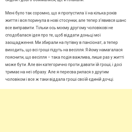
Мені було так соромно, що я пропустила її на кілька років
життя і вся поринула в нові стосунки; але тепер з’явився шанс
все виправити. Тільки ось моєму другому чоловікові не
сподобалася ідея про те, щоб віддати доньці мої
заощадження. Ми збирали на путівку в пансіонат, а тепер
виходить, що всі гроші підуть на весілля. Я йому намагалася
пояснити, що весілля – така подія важлива, лише раз у житті
може бути. Але він категорично проти давати їй гроші, і досі
тримає на неї образу. Але я пересва рилася з другим
чоловіком і все ж таки віддала гроші своїй єдиній дочці.