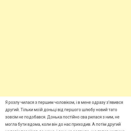
Я розлу чилася з першим чоловіком, і в мене одразу з’явився
другий. Тільки моїй доньці від першого шлюбу новий тато
зовсім не подобався. Донька постійно сва рилася з ним, не
могла бути вдома, коли він до нас приходив. А потім другий