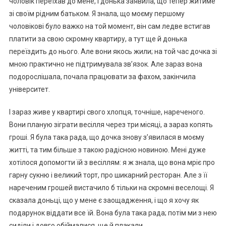
чоловік переїхав до мене, і донька заявила, що тепер житиме
зі своїм рідним батьком. Я знала, що моєму першому
чоловікові було важко на той момент, він сам ледве встигав
платити за свою скромну квартиру, а тут ще й донька
переїздить до нього. Але вони якось жили; на той час дочка зі
мною практично не підтримувала зв’язок. Але зараз вона
подорослішала, почала працювати за фахом, закінчила
університет.
І зараз живе у квартирі свого хлопця, точніше, нареченого.
Вони планую зіграти весілля через три місяці, а зараз копять
гроші. Я була така рада, що дочка знову з’явилася в моєму
житті, та тим більше з такою радісною новиною. Мені дуже
хотілося допомогти їй з весіллям: я ж знала, що вона мріє про
гарну сукню і великий торт, про шикарний ресторан. Але з її
нареченим грошей вистачило б тільки на скромні веселощі. Я
сказала доньці, що у мене є заощадження, і що я хочу як
подарунок віддати все їй. Вона була така рада; потім ми з нею
сиділи і довго обіймалися, ще й плакали.