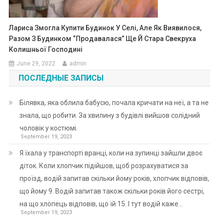
Лариса Змогла Купити Будинок У Селі, Але Як Виявилося,
Разом З Будинком “продавалася” Ще Й Стара Свекруха
Колишньої Господині
June 29, 2022
admin
ПОСЛЕДНЫЕ ЗАПИСЫ
Білявка, яка облила бабусю, почала кричати на неї, а та не
знала, що робити. За хвилину з будівлі вийшов солідний
чоловік у костюмі.
September 19, 2023
Я їхала у транспорті вранці, коли на зупинці зайшли двоє
діток. Коли хлопчик підійшов, щоб розрахуватися за
проїзд, водій запитав скільки йому років, хлопчик відповів,
що йому 9. Водій запитав також скільки років його сестрі,
на що хлопець відповів, що їй 15. І тут водій каже…
September 19, 2023