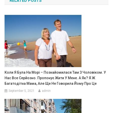
RELATED POSTS
Коли Я Була На Морі – Познайомилася Там З Чоловіком. У
Нас Все Серйозно. Пропонує Жити У Мене. А Як? Я Ж
Багатодітна Мама, Але Ще Не Говорила Йому Про Це
September 5, 2021
admin