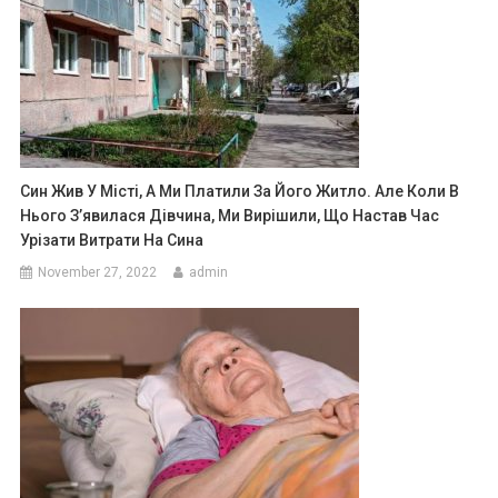
Син Жив У Місті, А Ми Платили За Його Житло. Але Коли В
Нього З’явилася Дівчина, Ми Вирішили, Що Настав Час
Урізати Витрати На Сина
November 27, 2022
admin