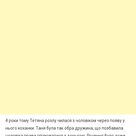
4 роки тому Тетяна розлу чилася з чоловіком через появу у
нього коханки. Таня була так обра дружина, що позбавила
чоловіка права спілкуватися з донькою. Рішення було дуже