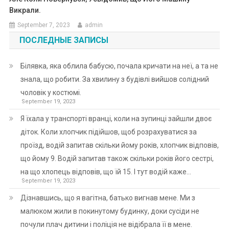
Викрали.
September 7, 2023
admin
ПОСЛЕДНЫЕ ЗАПИСЫ
Білявка, яка облила бабусю, почала кричати на неї, а та не
знала, що робити. За хвилину з будівлі вийшов солідний
чоловік у костюмі.
September 19, 2023
Я їхала у транспорті вранці, коли на зупинці зайшли двоє
діток. Коли хлопчик підійшов, щоб розрахуватися за
проїзд, водій запитав скільки йому років, хлопчик відповів,
що йому 9. Водій запитав також скільки років його сестрі,
на що хлопець відповів, що їй 15. І тут водій каже…
September 19, 2023
Дізнавшись, що я вагітна, батько вигнав мене. Ми з
малюком жили в покинутому будинку, доки сусіди не
почули плач дитини і поліція не відібрала її в мене.