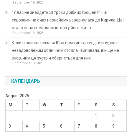
September 19, 2023
”У вас не знайдеться трохи дрібних грошей?” – зі
сльозами на очах незнайомка звернулася до Кирила. Це і
стало початком нової історії у його житті.
September 19, 2023
Коли в розпал весілля Юра помітив гарну дівчину, яка з
незадоволеним обличчям стояла і випивала, він ще не
знав, чим ця зустріч обернеться для них.
September 19, 2023
КАЛЕНДАРЬ
August 2026
M
T
W
T
F
S
S
1
2
3
4
5
6
7
8
9