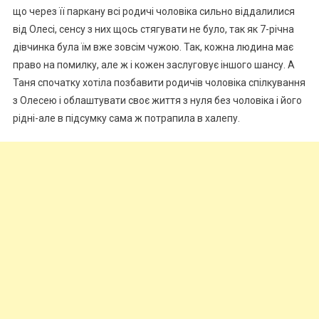
що через її паркану всі родичі чоловіка сильно віддалилися
від Олесі, сенсу з них щось стягувати не було, так як 7-річна
дівчинка була їм вже зовсім чужою. Так, кожна людина має
право на помилку, але ж і кожен заслуговує іншого шансу. А
Таня спочатку хотіла позбавити родичів чоловіка спілкування
з Олесею і облаштувати своє життя з нуля без чоловіка і його
рідні-але в підсумку сама ж потрапила в халепу.