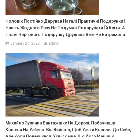
Чоловік Постійно Дарував Наталі Практичні Подарунки І
Навіть Жодного Разу Не Подумав Подарувати Їй Квіти. А
Після Чергового Подарунку Дружина Вже Не Витримала
January 24, 2023
admin
Михайло Зупинив Вантажівку На Дорозі, Побачивши
Кошеня На Узбіччі. Він Вийшов, Щоб Узяти Кошеня До Себе,
Але Коли Повернувся, Усвідомив, Що Його Машину