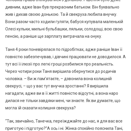
дивним, адже Іван був прекрасним батьком. Він буквально
жив і дихав своєю донькою. Та й свекруха любила внучку.
Вони разом часто ходили гуляти, бабуся купувала маленькій
Олесі кульки, мильні бульбашки, ляльки, солодощі, всю свою
пенсію, а раніше ще зарплату витрачала на онуку.
Таня 4 роки поневірялася по підробітках, адже раніше Іван її
повністю забезпечував, і дівчині працювати не доводилося. А
тут всі її ілюзії про легкі гроші розбилися про реальність.
Через чотири роки Таня вирішила обернутися до родичів
чоловіка. – Ви ж пам’ятаєте, – дзвонила вона колишній
свекрусі, – що у вас тут внучка зростанні? Я вирішила
нагадати, адже ви в її житті повністю відсутні, а вона наро
дилася не тільки завдяки мені, чи знаєте. Як ви думаєте, що
могла їй сказати колишня свекруха?
“Так, звичайно, Танечка, переїжджайте до нас, я для вас все
приготую і підготую?”А ось і ні. Жінка спокійно пояснила Тані,