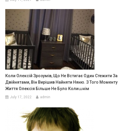
Коли Олексій Зрозумів, Що Не Встигає Один Стежити За
Двійнятами, Він Вирішив Найняти Няню. З Того Моменту
Життя Олексія Більше Не Було Колиաнім
July 17, 2022
admin