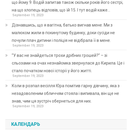
що йому 9. Водій запитав також скільки років його сестрі,
на що хлопець відповів, що їй 15. І тут водій каже…
September 19, 2023
Дізнавшись, що я вагітна, батько вигнав мене. Ми з
малюком жили в покинутому будинку, доки сусіди не
почули плач дитини і поліція не відібрала її в мене.
September 19, 2023
”У вас не знайдеться трохи дрібних грошей?” – зі
сльозами на очах незнайомка звернулася до Кирила. Це і
стало початком нової історії у його житті.
September 19, 2023
Коли в розпал весілля Юра помітив гарну дівчину, яка з
незадоволеним обличчям стояла і випивала, він ще не
знав, чим ця зустріч обернеться для них.
September 19, 2023
КАЛЕНДАРЬ