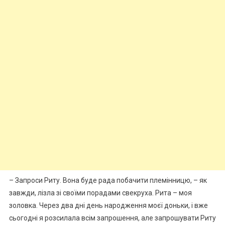
– Запроси Риту. Вона буде рада побачити племінницю, – як
завжди, лізла зі своїми порадами свекруха. Рита – моя
золовка. Через два дні день народження моєї доньки, і вже
сьогодні я розсилала всім запрошення, але запрошувати Риту