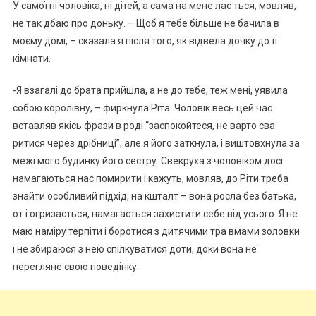
У самої ні чоловіка, ні дітей, а сама на мене лає ться, мовляв,
не так дбаю про доньку. – Щоб я тебе більше не бачила в
моєму домі, – сказала я після того, як відвела дочку до її
кімнати.
-Я взагалі до брата прийшла, а не до тебе, теж мені, уявила
собою королівну, – фиркнула Ріта. Чоловік весь цей час
вставляв якісь фрази в роді “заспокойтеся, не варто сва
ритися через дрібниці”, але я його заткнула, і виштовхнула за
межі мого будинку його сестру. Свекруха з чоловіком досі
намагаються нас помирити і кажуть, мовляв, до Ріти треба
знайти особливий підхід, на кшталт – вона росла без батька,
от і огризається, намагається захистити себе від усього. Я не
маю наміру терпіти і боротися з дитячими тра вмами золовки
і не збираюся з нею спілкуватися доти, доки вона не
перегляне свою поведінку.