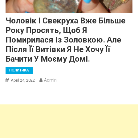
Чоловік І Свекруха Вже Більше
Року Просять, Щоб Я
Помирилася Із Золовкою. Але
Після Її Витівки Я Не Хочу Її
Бачити У Моєму Домі.
ПОЛИТИКА
Admin
April 24, 2022