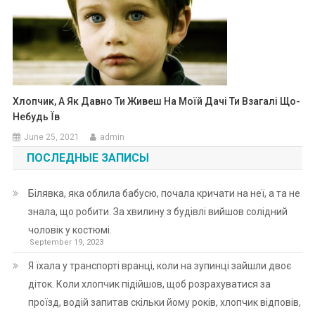
Хлопчик, А Як Давно Ти Живеш На Моїй Дачі Ти Взагалі Що-
Небудь Їв
June 25, 2021
admin
ПОСЛЕДНЫЕ ЗАПИСЫ
Білявка, яка облила бабусю, почала кричати на неї, а та не
знала, що робити. За хвилину з будівлі вийшов солідний
чоловік у костюмі.
September 19, 2023
Я їхала у транспорті вранці, коли на зупинці зайшли двоє
діток. Коли хлопчик підійшов, щоб розрахуватися за
проїзд, водій запитав скільки йому років, хлопчик відповів,