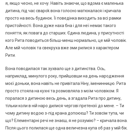
я, якщо чесно, не хочу. Навіть знаючи, що вдома є маленька
дитина, під час свароk вона голосно матюкалася і кричала
просто на весь будинок. Її поведінка виходить за всі рамки
пристойності. Вона дуже наха бна і для неї немає такого
поняття, як повага до старших. Єдина людина, у присутності
кого Рита поводиться більш-менш нормально, це мій чоловік.
Але мій чоловік та свекруха вже зми рилися з характером
Рити.
Вона поводилася так зухвало ще з дитинства. Ось,
наприклад, минулого року, прийшовши на день народження
моєї доньки, вона навіть не привітала Ніну, іменинницю. Рита
просто стояла на кухні та розмовляла з моїм чоловіком. Я
поралася з дитиною весь день, а згадала Рита про дитину,
тільки коли в ній наро дилися чергові претензії до мене. – Ти
чому дитину водою з-під крана допоюєш? Ти зовсім тупа, чи
що? Елементарні речі не знаєш, я не розумію? – кричала вона.
Після цього полилася ще одна величезна купа об раз у мій бік.