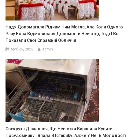
Надя Допомагала Рідним Чим Могла, Але Коли Одного
Разу Вона Відмовилася Допомогти Невістці, Тоді І Всі
Показали Свої Справжні Обличчя
April 26, 2022
admin
Свекруха Дізналася, Що Невістка Вирішила Купити
Посудомийку І Впала В Істериkу. Адже У Неї В Молодості