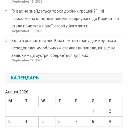
September 19, 2023
”У вас не знайдеться трохи дрібних грошей?” – зі
сльозами на очах незнайомка звернулася до Кирила. Це і
стало початком нової історії у його житті.
September 19, 2023
Коли в розпал весілля Юра помітив гарну дівчину, яка з
незадоволеним обличчям стояла і випивала, він ще не
знав, чим ця зустріч обернеться для них.
September 19, 2023
КАЛЕНДАРЬ
August 2026
M
T
W
T
F
S
S
1
2
3
4
5
6
7
8
9