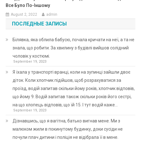
Все Було По-Іншому
August 2, 2022
admin
ПОСЛЕДНЫЕ ЗАПИСЫ
Білявка, яка облила бабусю, почала кричати на неї, а та не
знала, що робити. За хвилину з будівлі вийшов солідний
чоловік у костюмі.
September 19, 2023
Я їхала у транспорті вранці, коли на зупинці зайшли двоє
діток. Коли хлопчик підійшов, щоб розрахуватися за
проїзд, водій запитав скільки йому років, хлопчик відповів,
що йому 9. Водій запитав також скільки років його сестрі,
на що хлопець відповів, що їй 15. І тут водій каже…
September 19, 2023
Дізнавшись, що я вагітна, батько вигнав мене. Ми з
малюком жили в покинутому будинку, доки сусіди не
почули плач дитини і поліція не відібрала її в мене.