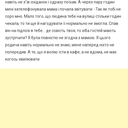
навіть не з’їв сніданок і одразу поїхав. А через пару годин
мені зателефонувала мама і почала звітувати: -Так як тобі не
соро мно. Мало того, що людина тебе на вулиці стільки годин
чекала, то ти ще й нагодувати її нормально не змогла. Спав
він на підлозі в тебе… де совість твоя, то хіба гостей мають
зустрічати? Я була повністю не згодна з мамою. Я цього
родича навіть нормально не знаю, мене наперед ніхто не
попередив. А те, що я волію їсти в кафе, а не вдома, не має
когось хвилювати.