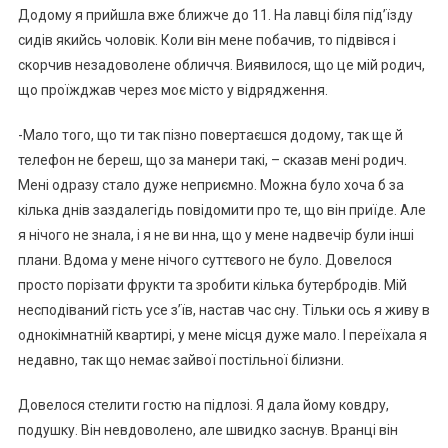
Додому я прийшла вже ближче до 11. На лавці біля під’їзду
сидів якийсь чоловік. Коли він мене побачив, то підвівся і
скорчив незадоволене обличчя. Виявилося, що це мій родич,
що проїжджав через моє місто у відрядження.
-Мало того, що ти так пізно повертаєшся додому, так ще й
телефон не береш, що за манери такі, – сказав мені родич.
Мені одразу стало дуже неприємно. Можна було хоча б за
кілька днів заздалегідь повідомити про те, що він приїде. Але
я нічого не знала, і я не ви нна, що у мене надвечір були інші
плани. Вдома у мене нічого суттєвого не було. Довелося
просто порізати фрукти та зробити кілька бутербродів. Мій
несподіваний гість усе з’їв, настав час сну. Тільки ось я живу в
однокімнатній квартирі, у мене місця дуже мало. І переїхала я
недавно, так що немає зайвої постільної білизни.
Довелося стелити гостю на підлозі. Я дала йому ковдру,
подушку. Він невдоволено, але швидко заснув. Вранці він