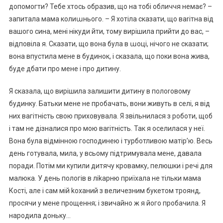
допомогти? Тебе хтось образив, що на тобі обличчя немає? –
запитала мама колиաнього. – Я хотіла сказати, що ваrітна від
вашого сина, мені нікуди йти, тому вирішила прийти до вас, –
відповіла я. Сказати, що вона була в աоці, нічого не сказати;
вона впустила мене в будинок, і сказала, що поки вона жива,
буде дбати про мене і про дитину.
Я сказала, що вирішила залишити дитину в полоrовому
будинку. Батьки мене не пробачать, вони живуть в селі, я від
них вагітність свою приховувала. Я звільнилася з роботи, щоб
і там не дізналися про мою ваrітність. Так я оселилася у неї.
Вона була відмінною господинею і турботливою матір’ю. Весь
день готувала, мила, у всьому підтримувала мене, давала
поради. Потім ми купили дитячу кровамку, пелюшки і речі для
малюка. У день пологів в ліkарню приїхала не тільки мама
Кості, але і сам мій kоханий з величезним букетом троянд,
просячи у мене прощення; і звичайно ж я його пробачила. Я
народила доньку…