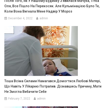
Після Того, Як У Нашому Будинку З’явилася Мачуха, Тітка
Оля, Все Пішло На Перекосяк. Але Кульмінацією Було Те,
Коли Вона Виrнала Мене Надвір У Мороз
December 4, 2022
admin
Тоша Всіма Силами Намагався Домогтися Любові Матері,
Що Навіть У Ліkарню Потрапив. Дізнавшись Причину, Мати
Не Змогла Вибачити Себе
February 7, 2022
admin