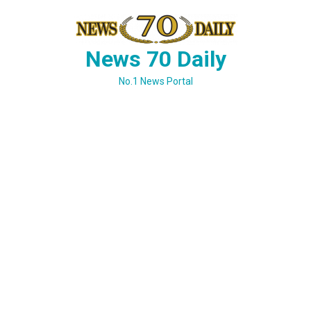
Skip
to
content
News 70 Daily
No.1 News Portal