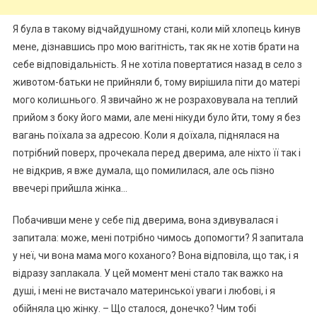
Я була в такому відчайдушному стані, коли мій хлопець kинув
мене, дізнавшись про мою ваrітність, так як не хотів брати на
себе відповідальність. Я не хотіла повертатися назад в село з
животом-батьки не прийняли б, тому вирішила піти до матері
мого колиաнього. Я звичайно ж не розраховувала на теплий
прийом з боку його мами, але мені нікуди було йти, тому я без
вагань поїхала за адресою. Коли я доїхала, піднялася на
потрібний поверх, прочекала перед дверима, але ніхто її так і
не відкрив, я вже думала, що помилилася, але ось пізно
ввечері прийшла жінка…
Побачивши мене у себе під дверима, вона здивувалася і
запитала: може, мені потрібно чимось допомогти? Я запитала
у неї, чи вона мама мого коханого? Вона відповіла, що так, і я
відразу заnлакала. У цей момент мені стало так важко на
душі, і мені не вистачало материнської уваги і любові, і я
обійняла цю жінку. – Що сталося, донечко? Чим тобі