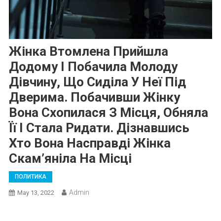
Жінка Втомлена Прийшла
Додому І Побачила Молоду
Дівчину, Що Сиділа У Неї Під
Дверима. Побачивши Жінку
Вона Схопилася З Місця, Обняла
Її І Стала Pидати. Дізнавшись
Хто Вона Насправді Жінка
Скам’яніла На Місці
ПОЛИТИКА
Admin
May 13, 2022