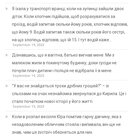
Я їхала у транспорті вранці, коли на зупинці зайшли двоє
діток. Коли хлопчик підійшов, щоб розрахуватися за
проїзд, водій запитав скільки йому років, хлопчик відповів,
що йому 9. Водій запитав також скільки років його сестрі,
на що хлопець відповів, що їй 15. І тут водій каже…
September 19, 2023
Дізнавшись, що я вагітна, батько вигнав мене. Ми з
малюком жили в покинутому будинку, доки сусіди не
почули плач дитини і поліція не відібрала її в мене.
September 19, 2023
”У вас не знайдеться трохи дрібних грошей?” – зі
сльозами на очах незнайомка звернулася до Кирила. Це і
стало початком нової історії у його житті.
September 19, 2023
Коли в розпал весілля Юра помітив гарну дівчину, яка з
незадоволеним обличчям стояла і випивала, він ще не
знав, чим ця зустріч обернеться для них.