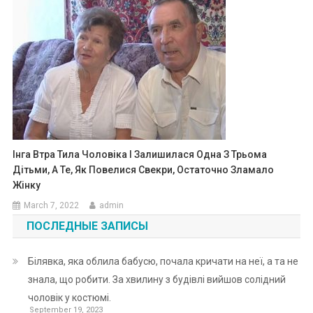
Інга Втра Тила Чоловіка І Залишилася Одна З Трьома
Дітьми, А Те, Як Повелися Свекри, Остаточно Зламало
Жінку
March 7, 2022
admin
ПОСЛЕДНЫЕ ЗАПИСЫ
Білявка, яка облила бабусю, почала кричати на неї, а та не
знала, що робити. За хвилину з будівлі вийшов солідний
чоловік у костюмі.
September 19, 2023