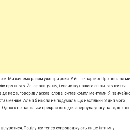
ім. Ми живемо разом уже три роки. У його квартирі. Про весілля м
рію про нього. Його залицяння, і спочатку нашого спільного життя
 до кафе, говорив ласкаві слова, сипав компліментами. Я, звичайно
ає менше. Але я б ніколи не подумала, що настільки. З дня мого
. Одного не настільки прекрасного дня звернула увагу на те, що він
і цілуватися. Поцілунки тепер супроводжують лише інти мну