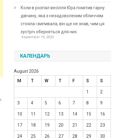
Коли в розпал весілля Юра помітив гарну
дівчину, яка з незадоволеним обличчям
стояла і випивала, він ще не знав, чим ця
зустріч обернеться для них.
September 19, 2023
КАЛЕНДАРЬ
August 2026
M
T
W
T
F
S
S
и
1
2
,
3
4
5
6
7
8
9
10
11
12
13
14
15
16
17
18
19
20
21
22
23
24
25
26
27
28
29
30