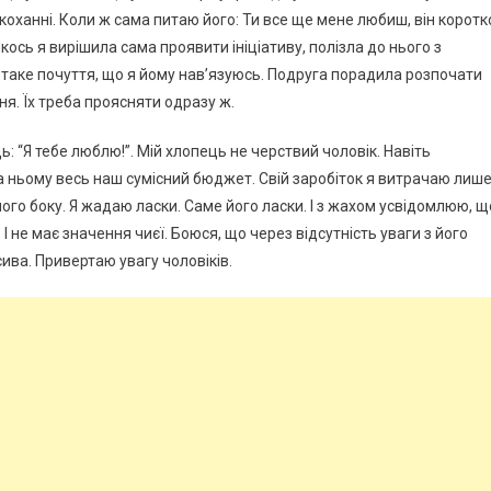
 коханні. Коли ж сама питаю його: Ти все ще мене любиш, він коротк
Якось я вирішила сама проявити ініціативу, полізла до нього з
о таке почуття, що я йому нав’язуюсь. Подруга порадила розпочати
я. Їх треба проясняти одразу ж.
ь: “Я тебе люблю!”. Мій хлопець не черствий чоловік. Навіть
На ньому весь наш сумісний бюджет. Свій заробіток я витрачаю лиш
 його боку. Я жадаю ласки. Саме його ласки. І з жахом усвідомлюю, щ
І не має значення чиєї. Боюся, що через відсутність уваги з його
сива. Привертаю увагу чоловіків.