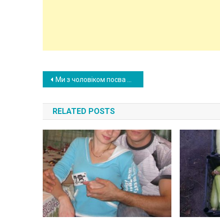
Post
Ми з чоловіком посва рилися через його родичів. Я категорично проти того, щоб вони залишалися у нас на ночівлю. Ось що я побачила вранці, коли вони ночували в нас.
navigation
RELATED POSTS