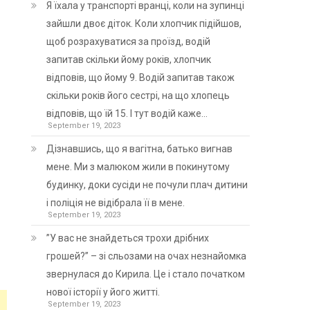
Я їхала у транспорті вранці, коли на зупинці
зайшли двоє діток. Коли хлопчик підійшов,
щоб розрахуватися за проїзд, водій
запитав скільки йому років, хлопчик
відповів, що йому 9. Водій запитав також
скільки років його сестрі, на що хлопець
відповів, що їй 15. І тут водій каже…
September 19, 2023
Дізнавшись, що я вагітна, батько вигнав
мене. Ми з малюком жили в покинутому
будинку, доки сусіди не почули плач дитини
і поліція не відібрала її в мене.
September 19, 2023
”У вас не знайдеться трохи дрібних
грошей?” – зі сльозами на очах незнайомка
звернулася до Кирила. Це і стало початком
нової історії у його житті.
September 19, 2023