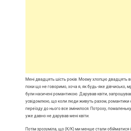
Мені двадцять шість років. Моєму хлопцю двадцять віс
поки що не говоримо, хоча я, як будь-яке дівчисько, м
були насичені романтикою. Дарував квіти, запрошував
усвідомлюю, що коли люди живуть разом, романтики ст
переїзду до нього все змінилося. Потроху, помаленьку
уже давно не дарував мені квіти.
Потім зрозуміла, що (K/K) ми менше стали обійматися 