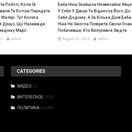
На Роботі, Коли Їй
Баба Ніна Знайшла Незвичайне Яйце
вали Та Хотіли Передати
У Себе У Дворі Та Віднесла Його До
 Матері. Тут Колега
Себе Додому. А За Кілька Днів Баба
Їй Дещо, Що Назавжди
Ніна Не Змогла Повірити Своїм Очам
едінку Марії.
Побачивши, Хто Вилупився Звідти.
23
admin
August 16, 2023
admin
CATEGORIES
ВИДЕО
(5)
ИНТЕРЕСНОЕ
(330)
ПОЛИТИКА
(6,249)