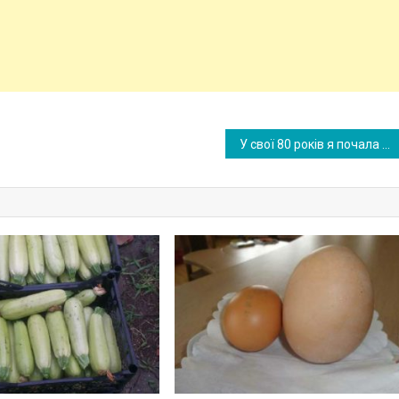
У свої 80 років я почала няньчитися з новонародженою дитиною своєї 51-річної доньки, оскільки вона була в розлу ченні і повинна була вийти на роботу