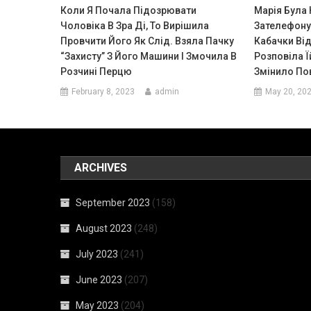
Коли Я Почала Підозрювати
Марія Була 
Чоловіка В Зра Ді, То Вирішила
Зателефону
Провчити Його Як Слід. Взяла Пачку
Кабачки Від
“захисту” З Його Машини І Змочила В
Розповіла 
Розчині Перцю
Змінило Пов
February 8, 2023
admin
May 20, 20
ARCHIVES
September 2023
(158)
August 2023
(248)
July 2023
(241)
June 2023
(207)
May 2023
(204)