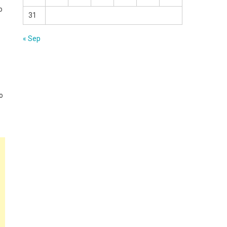
о
31
« Sep
е
о