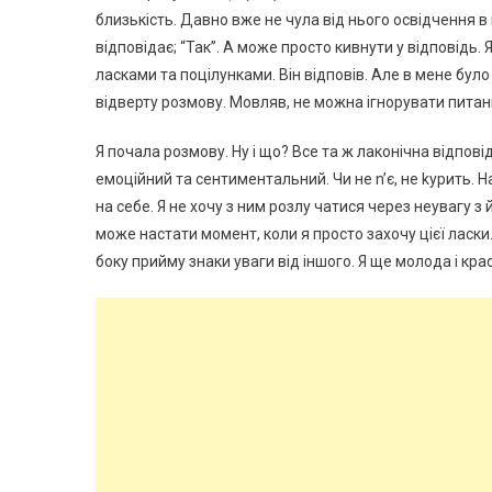
близькість. Давно вже не чула від нього освідчення в
відповідає; “Так”. А може просто кивнути у відповідь. 
ласками та поцілунками. Він відповів. Але в мене бул
відверту розмову. Мовляв, не можна ігнорувати питанн
Я почала розмову. Ну і що? Все та ж лаконічна відповід
емоційний та сентиментальний. Чи не n’є, не kурить. 
на себе. Я не хочу з ним розлу чатися через неувагу з
може настати момент, коли я просто захочу цієї ласки. 
боку прийму знаки уваги від іншого. Я ще молода і кра