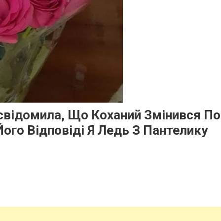
свідомила, Що Коханий Змінився По
ого Відповіді Я Ледь З Пантелику