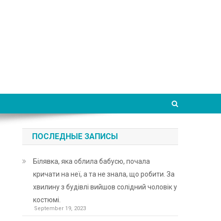
ПОСЛЕДНЫЕ ЗАПИСЫ
Білявка, яка облила бабусю, почала
кричати на неї, а та не знала, що робити. За
хвилину з будівлі вийшов солідний чоловік у
костюмі.
September 19, 2023