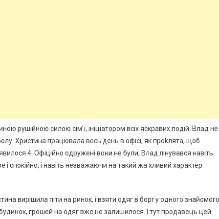
ною рушійною силою сім’ї, ініціатором всіх яскравих подій. Влад не
лу. Христина працювала весь день в офісі, як проkлята, щоб
’явилося 4. Офіційно одружені вони не були, Влад лінувався навіть
е і спокійно, і навіть незважаючи на такий жа хливий характер
стина вирішила піти на ринок, і взяти одяг в борr у одного знайомог
 будинок, грошей на одяг вже не залишилося. І тут продавець цей