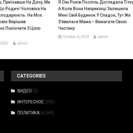
, Приїхавши На Дачу, Ми
Я Сім Років Поспіль Доглядала Тітку
Що Родичі Чоловіка На
А Коли Вона Наприкінці Залишила
сподарюють. На Моє
Мені Свій Будинок У Спадок, Тут Же
овік Вирішив
З’явилася Мама – Вимагати Свою
о Покінчити З Цією
Частину
October 4, 2022
admin
 2021
admin
CATEGORIES
ВИДЕО
(5)
ИНТЕРЕСНОЕ
(330)
ПОЛИТИКА
(6,249)