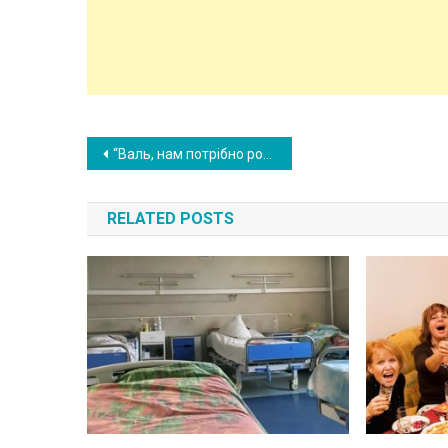
Post
“Валь, нам потрібно розлу читися. Мама так сказала…”- після цих слів мого нареченого, я ледве стрималася щоб не втратити свідомість
navigation
RELATED POSTS