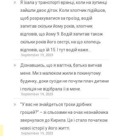
Я їхала у транспорті вранці, коли на зупинці
зайшли двоє діток. Коли хлопчик підійшов,
щоб розрахуватися за проїзд, водій
запитав скільки йому років, хлопчик
відповів, що йому 9. Водій запитав також
скільки років його сестрі, на що хлопець
відповів, що їй 15. І тут водій каже…
September 19, 2023
Дізнавшись, що я вагітна, батько вигнав
мене. Ми з малюком жили в покинутому
будинку, доки сусіди не почули плач дитини
і поліція не відібрала її в мене.
September 19, 2023
”У вас не знайдеться трохи дрібних
грошей?” – зі сльозами на очах незнайомка
звернулася до Кирила. Це і стало початком
нової історії у його житті.
September 19, 2023