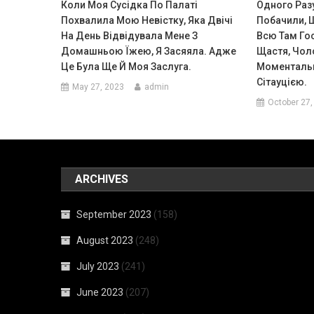
Коли Моя Сусідка По Палаті
Одного Разу
Похвалила Мою Невістку, Яка Двічі
Побачили, 
На День Відвідувала Мене З
Всю Там Го
Домашньою Їжею, Я Засяяла. Адже
Щастя, Чол
Це Була Ще Й Моя Заслуга.
Моментальн
Сітауцією.
May 27, 2023
admin
October 27,
ARCHIVES
September 2023
(158)
August 2023
(248)
July 2023
(241)
June 2023
(207)