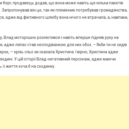
ти борr, продавець додав, що вона може навіть ще кілька пакетів
. Запропонував він це, так як племінник потребував громадянства,
я, адже від фіктивного шлюбу вона нічого не втрачала, а, навпаки,
, Влад моторошно розлютився і навіть вперше підняв руку на
я, адже ляпас став несподіванкою для них обох. – Якби ти не сидів
 крок, — крізь сльо зи сказала Христина. І вірно, Христина адже
людині. У цій історії Влад-негативний персонаж, адже маючи
ь її життя хоча б на сходинку.