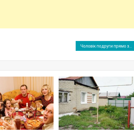
Чоловік подруги прямо за столом заявив, що викине сина з дому, коли йому виповниться 18. Адже він не “справжній” спадкоємець