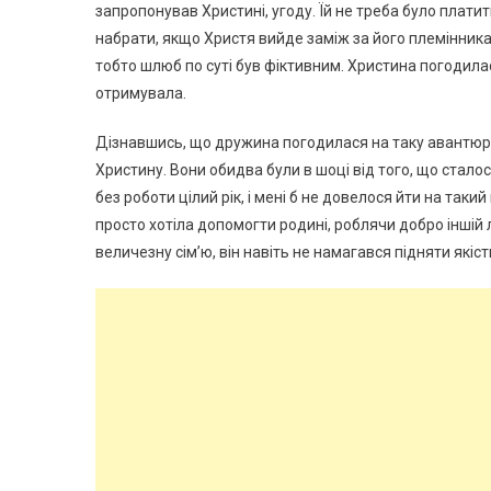
запропонував Христині, угоду. Їй не треба було плати
набрати, якщо Христя вийде заміж за його племінника
тобто шлюб по суті був фіктивним. Христина погодилас
отримувала.
Дізнавшись, що дружина погодилася на таку авантюру
Христину. Вони обидва були в шоці від того, що сталос
без роботи цілий рік, і мені б не довелося йти на такий
просто хотіла допомогти родині, роблячи добро іншій 
величезну сім’ю, він навіть не намагався підняти якіст