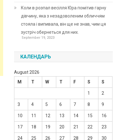
Коли в розпал весілля Юра помітив гарну
дівчину, яка з незадоволеним обличчям
стояла і випивала, він ще не знав, чим ця
зустріч обернеться для них.
September 19, 2023
КАЛЕНДАРЬ
August 2026
M
T
W
T
F
S
S
1
2
3
4
5
6
7
8
9
10
11
12
13
14
15
16
17
18
19
20
21
22
23
о
24
25
26
27
28
29
30