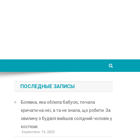
ПОСЛЕДНЫЕ ЗАПИСЫ
Білявка, яка облила бабусю, почала
кричати на неї, а та не знала, що робити. За
хвилину з будівлі вийшов солідний чоловік у
костюмі.
September 19, 2023