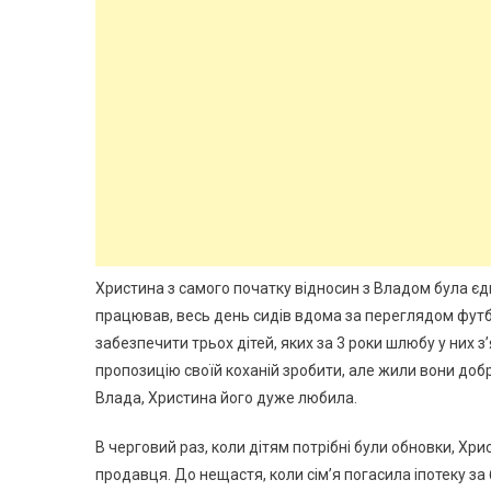
Христина з самого початку відносин з Владом була єди
працював, весь день сидів вдома за переглядом футбо
забезпечити трьох дітей, яких за 3 роки шлюбу у них з
пропозицію своїй коханій зробити, але жили вони добр
Влада, Христина його дуже любила.
В черговий раз, коли дітям потрібні були обновки, Хри
продавця. До нещастя, коли сім’я погасила іпотеку за