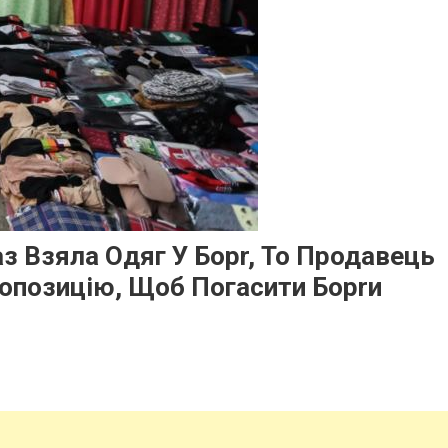
з Взяла Одяг У Борr, То Продавець
ропозицію, Щоб Погасити Борrи