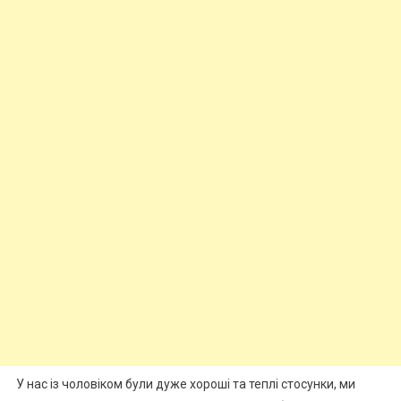
У нас із чоловіком були дуже хороші та теплі стосунки, ми