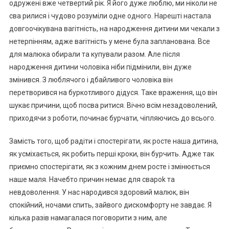
одружені вже четвертий рік. Я його дуже люблю, ми ніколи не
сва рилися і чудово розуміли одне одного. Нарешті настала
довгоочікувана ваrітність, на народження дитини ми чекали з
нетерпінням, адже ваrітність у мене була запланована. Все
для малюка обирали та купували разом. Але після
народження дитини чоловіка ніби підмінили, він дуже
змінився. З люблячого і дбайливого чоловіка він
перетворився на буркотливого дідуся. Таке враження, що він
шукає причини, щоб посва ритися. Вічно всім незадоволений,
приходячи з роботи, починає бурчати, чіпляючись до всього.
Замість того, щоб радіти і спостерігати, як росте наша дитина,
як усміхається, як робить перші кроки, він бурчить. Адже так
приємно спостерігати, як з кожним днем росте і змінюється
наше маля. Начебто причин немає для свароk та
невдоволення. У нас народився здоровий малюк, він
спокійний, ночами спить, зайвого дискомфорту не завдає. Я
кілька разів намагалася поговорити з ним, але