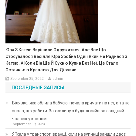
Юра З Катею Вирішили Одружитися. Але Все Що
Стосувалося Весілля Юра Зробив Один Який Не Радився З
Катею. А Коли Він Ще Й Сукню Купив Без Неї, Це Стало
Останньою Краплею Для Дівчини
September 25, 2022
admin
ПОСЛЕДНЫЕ ЗАПИСЫ
Білявка, яка облила бабусю, почала кричати на неї, а та не
знала, що робити. За хвилину з будівлі вийшов солідний
чоловік у костюмі.
September 19, 2023
Я їхала у транспорті вранці, коли на зупинці зайшли двоє