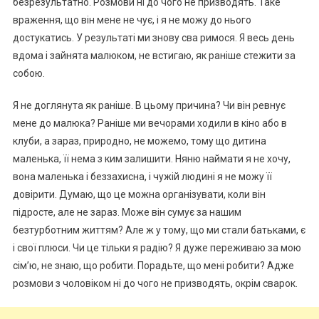
безрезультатно. Розмови ні до чого не призводять. Таке
враження, що він мене не чує, і я не можу до нього
достукатись. У результаті ми знову сва римося. Я весь день
вдома і зайнята малюком, не встигаю, як раніше стежити за
собою.
Я не доглянута як раніше. В цьому причина? Чи він ревнує
мене до малюка? Раніше ми вечорами ходили в кіно або в
клуби, а зараз, природно, не можемо, тому що дитина
маленька, її нема з ким залишити. Няню наймати я не хочу,
вона маленька і беззахисна, і чужій людині я не можу її
довірити. Думаю, що це можна організувати, коли він
підросте, але не зараз. Може він сумує за нашим
безтурботним життям? Але ж у тому, що ми стали батьками, є
і свої плюси. Чи це тільки я радію? Я дуже переживаю за мою
сім’ю, не знаю, що робити. Порадьте, що мені робити? Адже
розмови з чоловіком ні до чого не призводять, окрім сварок.