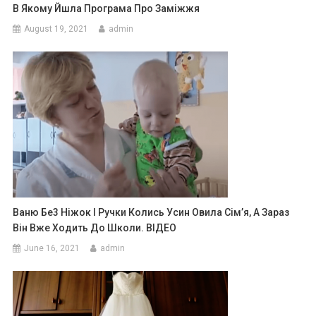
В Якому Йшла Програма Про Заміжжя
August 19, 2021
admin
Ваню Бе3 Ніжок І Ручки Колись Усин Овила Сім’я, А Зараз
Він Вже Ходить До Школи. ВІДЕО
June 16, 2021
admin