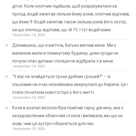
діток. Коли хлопчик підійшов, щоб розрахуватися за
проїзд, водій запитав скільки йому років, хлопчик відповів,
що йому 9. Водій запитав також скільки років його сестрі,
на що хлопець відповів, що їй 15. І тут водій каже…
September 19, 2023
Дізнавшись, що я вагітна, батько вигнав мене. Ми з
малюком жили в покинутому будинку, доки сусіди не
почули плач дитини і поліція не відібрала її в мене.
September 19, 2023
”У вас не знайдеться трохи дрібних грошей?” – зі
сльозами на очах незнайомка звернулася до Кирила. Це і
стало початком нової історії у його житті.
September 19, 2023
Коли в розпал весілля Юра помітив гарну дівчину, яка з
незадоволеним обличчям стояла і випивала, він ще не
знав, чим ця зустріч обернеться для них.
September 19, 2023