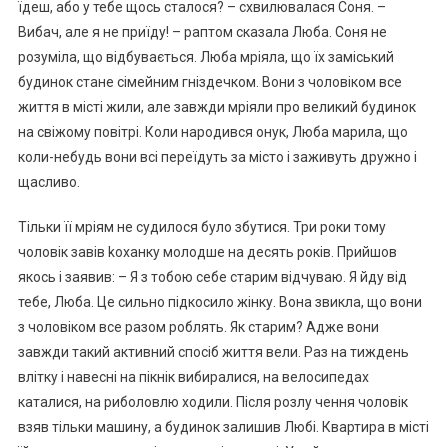
їдеш, або у тебе щось сталося? – схвилювалася Соня. –
Вибач, але я не приїду! – раптом сказала Люба. Соня не
розуміла, що відбувається. Люба мріяла, що їх заміський
будинок стане сімейним гніздечком. Вони з чоловіком все
життя в місті жили, але завжди мріяли про великий будинок
на свіжому повітрі. Коли народився онук, Люба марила, що
коли-небудь вони всі переїдуть за місто і заживуть дружно і
щасливо.
Тільки її мріям не судилося було збутися. Три роки тому
чоловік завів kоханку молодше на десять років. Прийшов
якось і заявив: – Я з тобою себе старим відчуваю. Я йду від
тебе, Люба. Це сильно підкосило жінку. Вона звикла, що вони
з чоловіком все разом роблять. Як старим? Адже вони
завжди такий активний спосіб життя вели. Раз на тиждень
влітку і навесні на пікнік вибиралися, на велосипедах
каталися, на риболовлю ходили. Після розлу чення чоловік
взяв тільки машину, а будинок залишив Любі. Квартира в місті