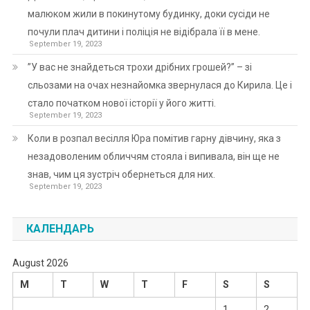
малюком жили в покинутому будинку, доки сусіди не
почули плач дитини і поліція не відібрала її в мене.
September 19, 2023
”У вас не знайдеться трохи дрібних грошей?” – зі
сльозами на очах незнайомка звернулася до Кирила. Це і
стало початком нової історії у його житті.
September 19, 2023
Коли в розпал весілля Юра помітив гарну дівчину, яка з
незадоволеним обличчям стояла і випивала, він ще не
знав, чим ця зустріч обернеться для них.
September 19, 2023
КАЛЕНДАРЬ
August 2026
M
T
W
T
F
S
S
1
2