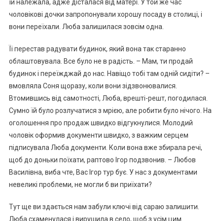
їй належала, адже дісталася від матері. У той же час
чоловікові дочки запропонували хорошу посаду в столиці, і
вони переїхали. Люба залишилася зовсім одна.
Її перестав радувати будинок, який вона так старанно
облаштовувала. Все було не в радість. – Мам, ти продай
будинок і переїжджай до нас. Навіщо тобі там одній сидіти? –
вмовляла Соня щоразу, коли вони зідзвонювалися.
Втомившись від самотності, Люба, врешті-решт, погодилася.
Сумно їй було розлучатися з мрією, але робити було нічого. На
оголошення про продаж швидко відгукнулися. Молодий
чоловік оформив документи швидко, з важким серцем
підписувала Люба документи. Коли вона вже збирала речі,
щоб до доньки поїхати, раптово Ігор подзвонив. – Любов
Василівна, виба чте, Вас Ігор тур бує. У нас з документами
невеликі проблеми, не могли б ви приїхати?
Тут ще ви здається нам забули ключі від сараю залишити.
Люба схаменулася і вирушила в село, щоб з усім цим