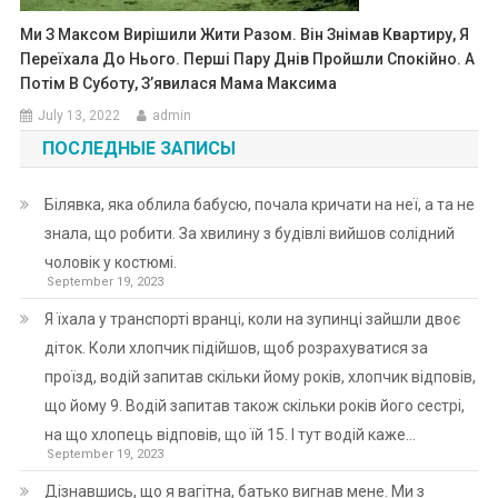
Ми З Максом Вирішили Жити Разом. Він Знімав Квартиру, Я
Переїхала До Нього. Перші Пару Днів Пройшли Спокійно. А
Потім В Суботу, З’явилася Мама Максима
July 13, 2022
admin
ПОСЛЕДНЫЕ ЗАПИСЫ
Білявка, яка облила бабусю, почала кричати на неї, а та не
знала, що робити. За хвилину з будівлі вийшов солідний
чоловік у костюмі.
September 19, 2023
Я їхала у транспорті вранці, коли на зупинці зайшли двоє
діток. Коли хлопчик підійшов, щоб розрахуватися за
проїзд, водій запитав скільки йому років, хлопчик відповів,
що йому 9. Водій запитав також скільки років його сестрі,
на що хлопець відповів, що їй 15. І тут водій каже…
September 19, 2023
Дізнавшись, що я вагітна, батько вигнав мене. Ми з