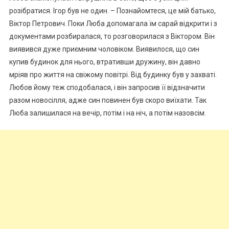
розібратися. Ігор був не один. – Познайомтеся, це мій батько,
Віктор Петрович. Поки Люба допомагала їм сарай відкрити і з
документами розбиралася, то розговорилася з Віктором. Він
виявився дуже приємним чоловіком. Виявилося, що син
купив будинок для нього, втративши дружину, він давно
мріяв про життя на свіжому повітрі. Від будинку був у захваті.
Любов йому теж сподобалася, і він запросив її відзначити
разом новосілля, адже син повинен був скоро виїхати. Так
Люба залишилася на вечір, потім і на ніч, а потім назовсім.