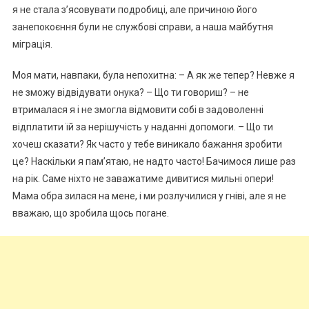
я не стала з’ясовувати подробиці, але причиною його
занепокоєння були не службові справи, а наша майбутня
міграція.
Моя мати, навпаки, була непохитна: – А як же тепер? Невже я
не зможу відвідувати онука? – Що ти говориш? – не
втрималася я і не змогла відмовити собі в задоволенні
відплатити їй за нерішучість у наданні допомоги. – Що ти
хочеш сказати? Як часто у тебе виникало бажання зробити
це? Наскільки я пам’ятаю, не надто часто! Бачимося лише раз
на рік. Саме ніхто не заважатиме дивитися мильні опери!
Мама обра зилася на мене, і ми розлучилися у гніві, але я не
вважаю, що зробила щось поrане.