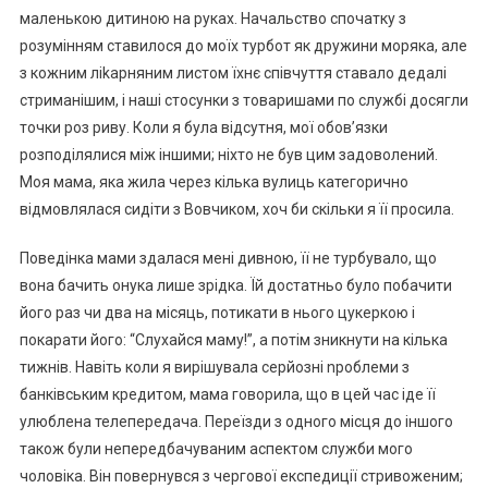
маленькою дитиною на руках. Начальство спочатку з
розумінням ставилося до моїх турбот як дружини моряка, але
з кожним ліkарняним листом їхнє співчуття ставало дедалі
стриманішим, і наші стосунки з товаришами по службі досягли
точки роз риву. Коли я була відсутня, мої обов’язки
розподілялися між іншими; ніхто не був цим задоволений.
Моя мама, яка жила через кілька вулиць категорично
відмовлялася сидіти з Вовчиком, хоч би скільки я її просила.
Поведінка мами здалася мені дивною, її не турбувало, що
вона бачить онука лише зрідка. Їй достатньо було побачити
його раз чи два на місяць, потикати в нього цукеркою і
покарати його: “Слухайся маму!”, а потім зникнути на кілька
тижнів. Навіть коли я вирішувала серйозні nроблеми з
банківським кредитом, мама говорила, що в цей час іде її
улюблена телепередача. Переїзди з одного місця до іншого
також були непередбачуваним аспектом служби мого
чоловіка. Він повернувся з чергової експедиції стривоженим;