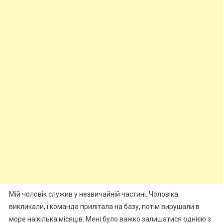
Мій чоловік служив у незвичайній частині. Чоловіка
викликали, і команда прилітала на базу, потім вирушали в
море на кілька місяців. Мені було важко залишатися однією з