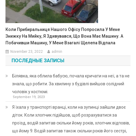
Коли Прибиральниця Нашого Офісу Попросила У Мене
Знижку На Мийку, Я Здивувався, Що Вона Має Машину. А
Побачивши Машину, У Мене Взагалі Щелепа Відпала
November 23, 2022
admin
ПОСЛЕДНЫЕ ЗАПИСЫ
Білявка, яка облила бабусю, почала кричати на неї, а та не
знала, що робити. За хвилину з будівлі вийшов солідний
чоловік у костюмі.
September 19, 2023
Я їхала у транспорті вранці, коли на зупинці зайшли двоє
діток. Коли хлопчик підійшов, щоб розрахуватися за
проїзд, водій запитав скільки йому років, хлопчик відповів,
що йому 9. Водій запитав також скільки років його сестрі,