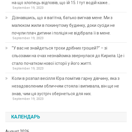
на що хлопець відповів, що їй 15. І тут водій каже…
September 19, 2023
Дізнавшись, що я вагітна, батько вигнав мене. Ми з
малюком жили в покинутому будинку, доки сусіди не
почули плач дитини і поліція не відібрала її в мене.
September 19, 2023
”У вас не знайдеться трохи дрібних грошей?” – зі
сльозами на очах незнайомка звернулася до Кирила. Це і
стало початком нової історії у його житті.
September 19, 2023
Коли в розпал весілля Юра помітив гарну дівчину, яка з
незадоволеним обличчям стояла і випивала, він ще не
знав, чим ця зустріч обернеться для них.
September 19, 2023
КАЛЕНДАРЬ
August 2026