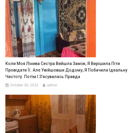
Коли Моя Лінива Сестра Вийшла Заміж, Я Вирішила Піти
Провідати Її. Але Увійшовши Додому, Я Побачила Ідеальну
Чистоту. Потім І З’ясувалась Правда
October 30, 2022
admin