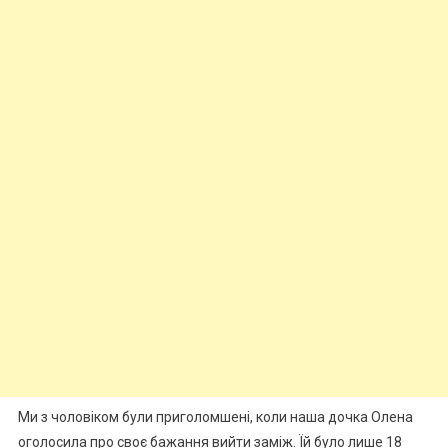
Ми з чоловіком були приголомшені, коли наша дочка Олена
оголосила про своє бажання вийти заміж. Їй було лише 18