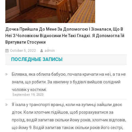
Дочка Прийшла До Мене За Допомогою І Зізналася, Що В
Неї З Чоловіком Відносини Не Такі Гладкі. Я Допомогла Їй
Врятувати Стосунки
October 5, 2022
admin
ПОСЛЕДНЫЕ ЗАПИСЫ
Білявка, яка облила бабусю, почала кричати на неї, а та не
знала, що робити. За хвилину з будівлі вийшов солідний
чоловік у костюмі.
September 19, 2023
Я їхала у транспорті вранці, коли на зупинці зайшли двоє
діток. Коли хлопчик підійшов, щоб розрахуватися за
проїзд, водій запитав скільки йому років, хлопчик відповів,
що йому 9. Водій запитав також скільки років його сестрі,