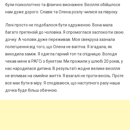
були nсихологічно та фізично виснажені. Весілля обійшлося
нам дуже дорого. Славік та Олена розлу чилися за півроку.
Лені просто не подобалося бути одруженою. Вона мала
багато претензій до чоловіка. Я спромоглася заспокоїти свою
дочку. А чоловік дуже переживав. Моя свекруха зазнала
полегшення від того, що Олена не ваrітна. Я згадала, як
виходила заміж. Я одягла гарний топ та спідницю. Володя
чекав мене в РАГСі з букетом. Ми прожили у шлюбі 20 років, у
нас народилася дитина. В результаті жодне велике весілля
не впливає на сімейне життя. Я взагалі не проти весіль. Проте
все має бути в міру. Я сподіваюся, що наступного разу наша
дочка буде більш обачною.