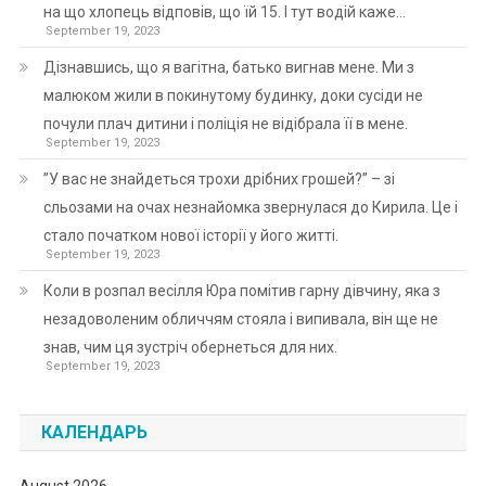
на що хлопець відповів, що їй 15. І тут водій каже…
September 19, 2023
Дізнавшись, що я вагітна, батько вигнав мене. Ми з
малюком жили в покинутому будинку, доки сусіди не
почули плач дитини і поліція не відібрала її в мене.
September 19, 2023
”У вас не знайдеться трохи дрібних грошей?” – зі
сльозами на очах незнайомка звернулася до Кирила. Це і
стало початком нової історії у його житті.
September 19, 2023
Коли в розпал весілля Юра помітив гарну дівчину, яка з
незадоволеним обличчям стояла і випивала, він ще не
знав, чим ця зустріч обернеться для них.
September 19, 2023
КАЛЕНДАРЬ