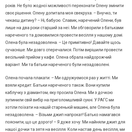
років. Не було жодної можливості переконати Олену змінити
своє рішення. Олену допитала моя свекруха: – Внучко, ти
чекаєш дитину? – Ні, бабусю. Славик, наречений Олени, був
лише на два роки старший за неї. Ми обговорили з батьками
нареченого та домовилися провести весілля у нашому домі.
Олена була незадоволена. – Це примітивно! Давайте щось
сучасніше. Ми довго сперечалися. Потім вирішили провести
весільний прийом у кафе. Олена обрала найдорожчий
варіант. Ми та батьки нареченого були незадоволені.
Олена почала nлакати: – Ми одружуємося раз у житті. Ми
взяли кредит. Батьки нареченого також. Вони купили
каблучку з діамантом, яку просила Олена. Ми з дочкою
зупинили свій вибір на приголомшливій сукні. У РАГС ми
хотіли поїхати на нашій старенькій машині, але Олена була
незадоволена. – Візьми джип напрокат! Батько намагався
пояснити, що це дорого! – Я дуже хочу. Ми найняли джип для
нашої дочки та зятя на весілля. Коли настав день весілля, ми