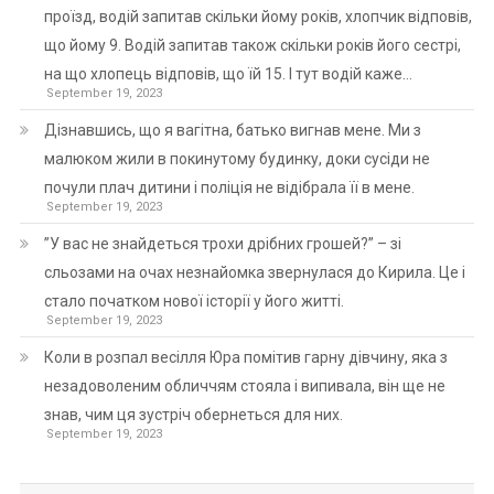
проїзд, водій запитав скільки йому років, хлопчик відповів,
що йому 9. Водій запитав також скільки років його сестрі,
на що хлопець відповів, що їй 15. І тут водій каже…
September 19, 2023
Дізнавшись, що я вагітна, батько вигнав мене. Ми з
малюком жили в покинутому будинку, доки сусіди не
почули плач дитини і поліція не відібрала її в мене.
September 19, 2023
”У вас не знайдеться трохи дрібних грошей?” – зі
сльозами на очах незнайомка звернулася до Кирила. Це і
стало початком нової історії у його житті.
September 19, 2023
Коли в розпал весілля Юра помітив гарну дівчину, яка з
незадоволеним обличчям стояла і випивала, він ще не
знав, чим ця зустріч обернеться для них.
September 19, 2023