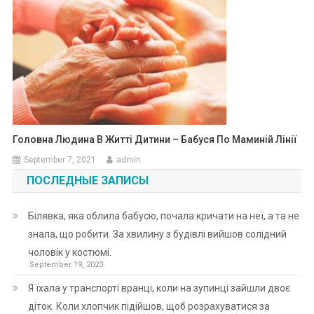
Головна Людина В Житті Дитини – Бабуся По Маминій Лінії
September 7, 2021
admin
ПОСЛЕДНЫЕ ЗАПИСЫ
Білявка, яка облила бабусю, почала кричати на неї, а та не
знала, що робити. За хвилину з будівлі вийшов солідний
чоловік у костюмі.
September 19, 2023
Я їхала у транспорті вранці, коли на зупинці зайшли двоє
діток. Коли хлопчик підійшов, щоб розрахуватися за