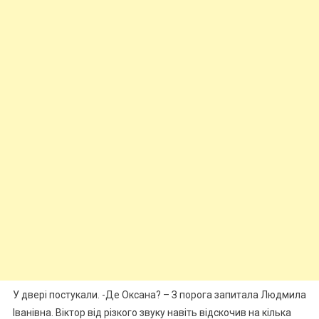
У двері постукали. -Де Оксана? – З порога запитала Людмила
Іванівна. Віктор від різкого звуку навіть відскочив на кілька