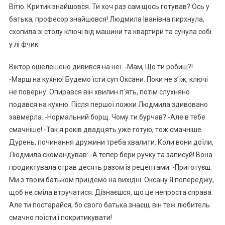
Вітю. Критик знайшовся. Ти хоч раз сам щось готував? Ось у
батька, професор знайшовся! Людмила Іванівна пирхнула,
схопила зі столу ключі від машини та квартири та сунула собі
у лі фчик.
Віктор ошелешено дивився на неї. -Мам, Що ти робиш?!
-Марш на кухню! Будемо їсти суп Оксани. Поки не з’їж, ключі
не поверну. Опирався він хвилин п’ять, потім слухняно
подався на кухню. Після першої ложки Людмила здивовано
завмерла. -Нормальний борщ. Чому ти бурчав? -Але в тебе
смачніше! -Так я років двадцять уже готую, тож смачніше.
Дурень, починання дружини треба хвалити. Коли вони доїли,
Людмила скомандував: -А тепер бери ручку та записуй! Вона
продиктувала страв десять разом із рецептами. -Приготуєш.
Ми з твоїм батьком приїдемо на вихідні. Оксану Я попереджу,
щоб не сміла втручатися. Дізнаєшся, що це непроста справа.
Але ти постарайся, бо свого батька знаєш, він теж любитель
смачно поїсти і покритикувати!