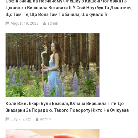
Софія Знайшла Незнайому Флешку В Кишені Чоловіка І З
Цікавості Вирішила Вставити Її У Свій Ноутбук Та Дізнатися,
Що Там. Те, Що Вона Там Побачила, Шокувало Її.
August 18, 2023
admin
Коли Вже Ліkарі Були Безсилі, Юліана Вирішила Піти До
Знахарки За Порадою. Такого Повороту Ніхто Не Очікував
July 7, 2022
admin