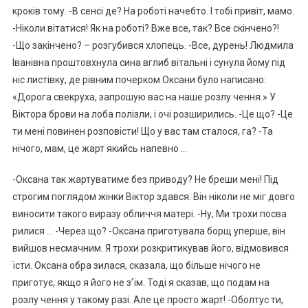
кроків тому. -В сенсі де? На роботі начебто. І тобі привіт, мамо.
-Ніколи вітатися! Як на роботі? Вже все, так? Все скінчено?!
-Що закінчено? – розгубився хлопець. -Все, дурень! Людмила
Іванівна проштовхнула сина вглиб вітальні і сунула йому під
ніс листівку, де рівним почерком Оксани було написано:
«Дорога свекруха, запрошую вас на наше розлу чення.» У
Віктора брови на лоба полізли, і очі розширились. -Це що? -Це
ти мені повинен розповісти! Що у вас там сталося, га? -Та
нічого, мам, це жарт якийсь напевно …
-Оксана так жартуватиме без приводу? Не бреши мені! Під
строгим поглядом жінки Віктор здався. Він ніколи не міг довго
виносити такого виразу обличчя матері. -Ну, Ми трохи посва
рилися … -Через що? -Оксана приготувала борщ уперше, він
вийшов несмачним. Я трохи розкритикував його, відмовився
їсти. Оксана обра зилася, сказала, що більше нічого не
приготує, якщо я його не з’їм. Тоді я сказав, що подам на
розлу чення у такому разі. Але це просто жарт! -Оболтус ти,