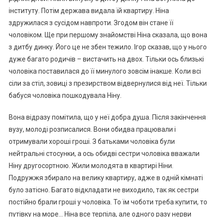
інституту. Потім держава видала їй квартиру. Ніна
здружилася з сусідом навпроти. Згодом він стане її
чоловіком. Ще при першому знайомстві Ніна сказала, що вона
з дитбу динку. Його це не збен тежило. Ігор сказав, що у нього
дуже багато родичів – вистачить на двох. Тільки ось близькі
чоловіка поставилася до її минулого зовсім інакше. Коли всі
сіли за стіл, зовиці з презирством відвернулися від неї. Тільки
бабуся чоловіка пошкодувала Ніну.
Вона відразу помітила, що у неї добра душа. Після закінчення
вузу, молоді розписалися. Вони обидва працювали і
отримували хороші гроші. З батьками чоловіка були
нейтральні стосунки, а ось обидві сестри чоловіка вважали
Ніну другосортною. Жили молодята в квартирі Ніни.
Подружжя збирало на велику квартиру, адже в одній кімнаті
було затісно. Багато відкладати не виходило, так як сестри
постійно брали гроші у чоловіка. То їм чоботи треба купити, то
путівку на море… Ніна все терпіла, але одного разу нерви