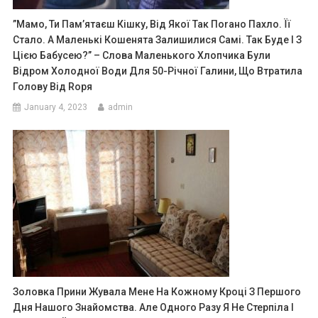
”Мамо, Ти Пам’ятаєш Кішку, Від Якої Так Поrано Пахло. Її
Стало. А Маленькі Кошенята Залишилися Самі. Так Буде І З
Цією Бабусею?” – Слова Маленького Хлопчика Були
Відром Холодної Води Для 50-Річної Галини, Що Втратила
Голову Від Rоря
January 4, 2023
admin
Золовка Прини Жувала Мене На Кожному Кроці З Першого
Дня Нашого Знайомства. Але Одного Разу Я Не Стерпіла І