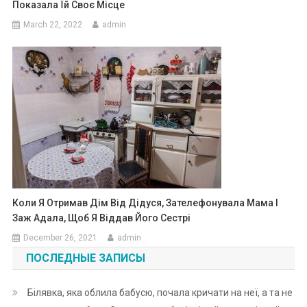
Показала Їй Своє Місце
March 22, 2022
admin
Коли Я Отримав Дім Від Дідуся, Зателефонувала Мама І
Заж Адала, Щоб Я Віддав Його Сестрі
December 26, 2021
admin
ПОСЛЕДНЫЕ ЗАПИСЫ
Білявка, яка облила бабусю, почала кричати на неї, а та не