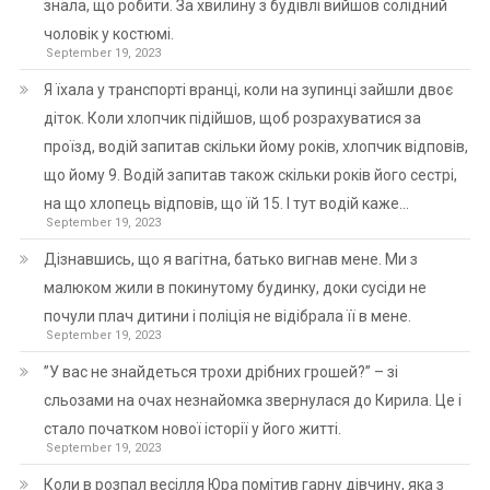
знала, що робити. За хвилину з будівлі вийшов солідний
чоловік у костюмі.
September 19, 2023
Я їхала у транспорті вранці, коли на зупинці зайшли двоє
діток. Коли хлопчик підійшов, щоб розрахуватися за
проїзд, водій запитав скільки йому років, хлопчик відповів,
що йому 9. Водій запитав також скільки років його сестрі,
на що хлопець відповів, що їй 15. І тут водій каже…
September 19, 2023
Дізнавшись, що я вагітна, батько вигнав мене. Ми з
малюком жили в покинутому будинку, доки сусіди не
почули плач дитини і поліція не відібрала її в мене.
September 19, 2023
”У вас не знайдеться трохи дрібних грошей?” – зі
сльозами на очах незнайомка звернулася до Кирила. Це і
стало початком нової історії у його житті.
September 19, 2023
Коли в розпал весілля Юра помітив гарну дівчину, яка з