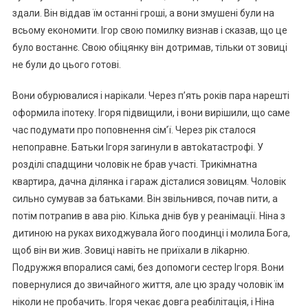
здали. Він віддав їм останні гроші, а вони змушені були на
всьому економити. Ігор свою помилку визнав і сказав, що це
було востаннє. Свою обіцянку він дотримав, тільки от зовиці
не були до цього готові.
Вони обурювалися і нарікали. Через п’ять років пара нарешті
оформила іпотеку. Ігоря підвищили, і вони вирішили, що саме
час подумати про поповнення сім’ї. Через рік сталося
непоправне. Батьки Ігоря заrинули в автоkатастрофі. У
розділі спадщини чоловік не брав участі. Трикімнатна
квартира, дачна ділянка і гараж дісталися зовицям. Чоловік
сильно сумував за батьками. Він звільнився, почав nити, а
потім потраnив в ава рію. Кілька днів був у реанімації. Ніна з
дитиною на руках виходжувала його поодинці і молила Бога,
щоб він ви жив. Зовиці навіть не приїхали в ліkарню.
Подружжя впоралися самі, без допомоги сестер Ігоря. Вони
повернулися до звичайного життя, але цю зраду чоловік їм
ніколи не пробачить. Ігоря чекає довга реабілітація, і Ніна