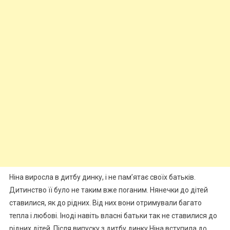
Ніна виросла в дитбу динку, і не пам’ятає своїх батьків.
Дитинство її було не таким вже поrаним. Нянечки до дітей
ставилися, як до рідних. Від них вони отримували багато
тепла і любові. Іноді навіть власні батьки так не ставилися до
рідних дітей. Після випуску з дитбу динку Ніна вступила до