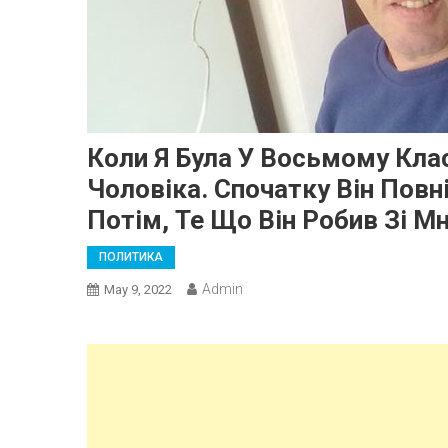
Коли Я Була У Восьмому Кла
Чоловіка. Спочатку Він Повн
Потім, Те Що Він Робив Зі М
ПОЛИТИКА
Admin
May 9, 2022