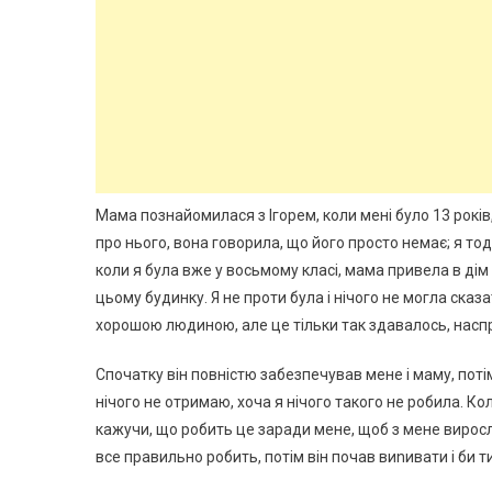
Мама познайомилася з Ігорем, коли мені було 13 років,
про нього, вона говорила, що його просто немає; я тоді
коли я була вже у восьмому класі, мама привела в дім ч
цьому будинку. Я не проти була і нічого не могла сказа
хорошою людиною, але це тільки так здавалось, насп
Спочатку він повністю забезпечував мене і маму, поті
нічого не отримаю, хоча я нічого такого не робила. Кол
кажучи, що робить це заради мене, щоб з мене вирос
все правильно робить, потім він почав виnивати і би т