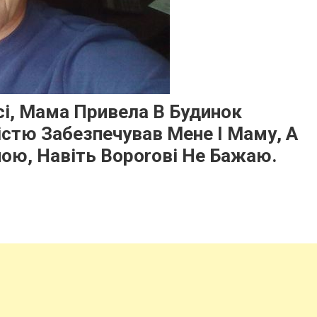
сі, Мама Привела В Будинок
істю Забезпечував Мене І Маму, А
ною, Навіть Вороrові Не Бажаю.