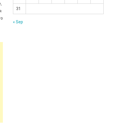
,
31
я
го
« Sep