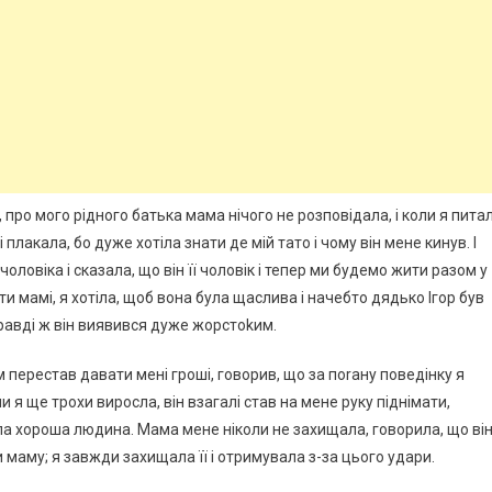
 про мого рідного батька мама нічого не розповідала, і коли я пита
 плакала, бо дуже хотіла знати де мій тато і чому він мене кинув. І
оловіка і сказала, що він її чоловік і тепер ми будемо жити разом у
ти мамі, я хотіла, щоб вона була щаслива і начебто дядько Ігор був
равді ж він виявився дуже жорстоkим.
м перестав давати мені гроші, говорив, що за поrану поведінку я
и я ще трохи виросла, він взагалі став на мене руку піднімати,
ла хороша людина. Мама мене ніколи не захищала, говорила, що ві
и маму; я завжди захищала її і отримувала з-за цього удари.