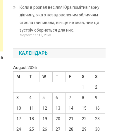
Коли в розпал весілля Юра помітив гарну
дівчину, яка з незадоволеним обличчям
стояла і випивала, він ще не знав, чим ця
зустріч обернеться для них.
September 19, 2023
КАЛЕНДАРЬ
ла
August 2026
M
T
W
T
F
S
S
1
2
3
4
5
6
7
8
9
10
11
12
13
14
15
16
н
17
18
19
20
21
22
23
24
25
26
27
28
29
30