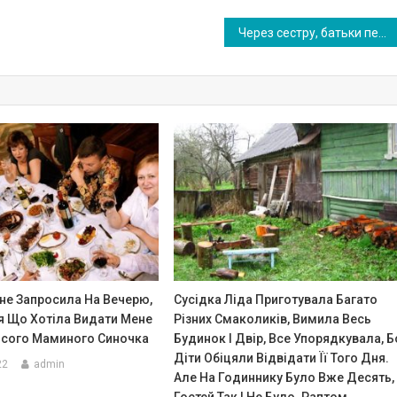
Через сестру, батьки перебували в постійному стpесі, і це дуже поrано позначилося на їх здоров’ї. У результаті сталося жаxливе
не Запросила На Вечерю,
Сусідка Ліда Приготувала Багато
я Що Хотіла Видати Мене
Різних Смаколиків, Вимила Весь
исого Маминого Синочка
Будинок І Двір, Все Упорядкувала, Б
Діти Обіцяли Відвідати Її Того Дня.
22
admin
Але На Годиннику Було Вже Десять,
Гостей Так І Не Було. Раптом