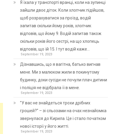
Я їхала у транспорті вранці, коли на зупинці
зайшли двоє діток. Коли хлопчик підійшов,
щоб розрахуватися за проїзд, водій
запитав скільки йому років, хлопчик
відповів, що йому 9. Водій запитав також
скільки років його сестрі, на що хлопець
відповів, що їй 15. І тут водій каже…
September 19, 2023
Дізнавшись, що я вагітна, батько вигнав
мене. Ми з малюком жили в покинутому
будинку, доки сусіди не почули плач дитини
і поліція не відібрала її в мене.
September 19, 2023
”У вас не знайдеться трохи дрібних
грошей?” – зі сльозами на очах незнайомка
звернулася до Кирила. Це і стало початком
нової історії у його житті.
September 19, 2023