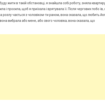
уду жити в такій обстановці, я знайшла собі роботу, зняла квартиру
ла і просила, щоб я приїхала і врятувала її. Після чергових побо їв, 
она розлу чається з чоловіком-ти раном, вона сказала, що любить йо
б вона вибрала або мене, або свого чоловіка; вона сказала, що