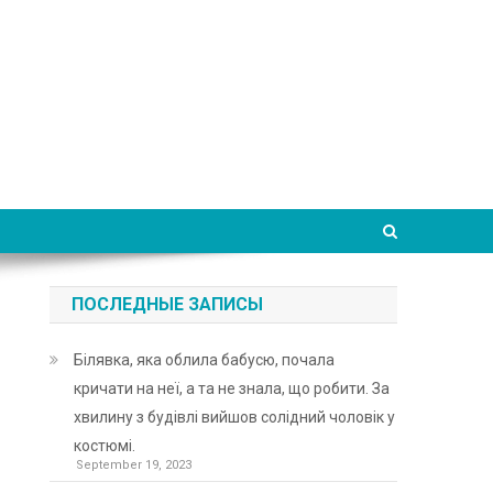
ПОСЛЕДНЫЕ ЗАПИСЫ
Білявка, яка облила бабусю, почала
кричати на неї, а та не знала, що робити. За
хвилину з будівлі вийшов солідний чоловік у
костюмі.
September 19, 2023