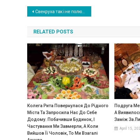
Post
Свекруха так і не полюбила мене. Я сварилася з нею і пішла з дому. Чоловік мовчки дивився. Потім він ще раз одружився. Свекруха дзвонила до мене і говорить
navigation
RELATED POSTS
Колега Рита Повернулася До Рідного
Подруга Ме
Міста Та Запросила Нас До Себе
А Виявилос
Додому. Побачивши Будинок, І
Заміж За Л
Частування Ми Завмерли, А Коли
April 15, 20
Вийшов Її Чоловік, То Ми Взагалі
Ахнули